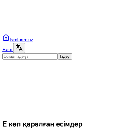
Ismlarim.uz
Блог
Іздеу
Ең көп қаралған есімдер