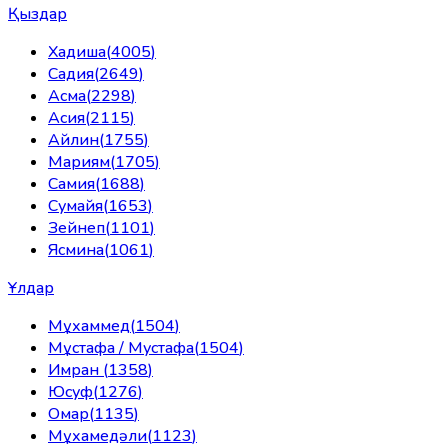
Қыздар
Хадиша
(
4005
)
Садия
(
2649
)
Асма
(
2298
)
Асия
(
2115
)
Айлин
(
1755
)
Мариям
(
1705
)
Самия
(
1688
)
Сумайя
(
1653
)
Зейнеп
(
1101
)
Ясмина
(
1061
)
Ұлдар
Мұхаммед
(
1504
)
Мұстафа / Мустафа
(
1504
)
Имран
(
1358
)
Юсуф
(
1276
)
Омар
(
1135
)
Мұхамедәли
(
1123
)