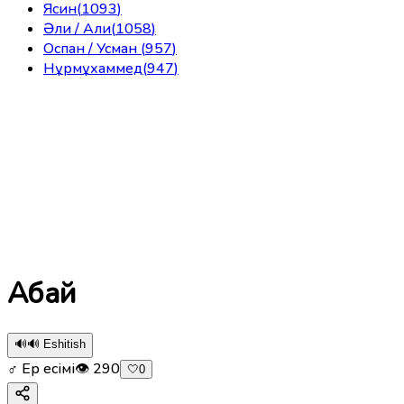
Ясин
(
1093
)
Әли / Али
(
1058
)
Оспан / Усман
(
957
)
Нұрмұхаммед
(
947
)
Абай
🔊
🔊 Eshitish
♂ Ер есімі
👁
290
🤍
0