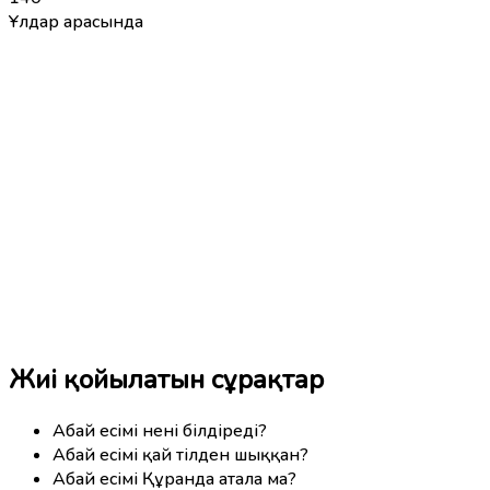
Ұлдар арасында
Жиі қойылатын сұрақтар
Абай есімі нені білдіреді?
Абай есімі қай тілден шыққан?
Абай есімі Құранда атала ма?