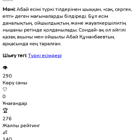
Мәні:
Абай есімі түркі тілдерінен шыққан, «сақ, сергек,
епті» деген мағыналарды білдіреді. Бұл есім
даналықтың, ойшылдықтың және жауапкершіліктің
нышаны ретінде қолданылады. Сондай-ақ ол әйгілі
қазақ ақыны мен ойшылы Абай Құнанбаевтың
арқасында кең таралған.
Шығу тегі:
Түркі есімдерi
👁
290
Көру саны
🤍
0
Ұнағандар
🏆
276
Жалпы рейтинг
👶
140