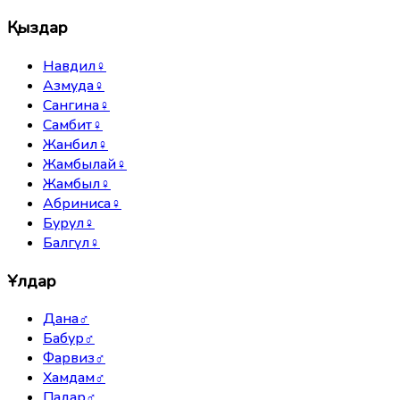
Қыздар
Навдил
♀
Азмуда
♀
Сангина
♀
Самбит
♀
Жанбил
♀
Жамбылай
♀
Жамбыл
♀
Абриниса
♀
Бурул
♀
Балгүл
♀
Ұлдар
Дана
♂
Бабур
♂
Фарвиз
♂
Хамдам
♂
Падар
♂