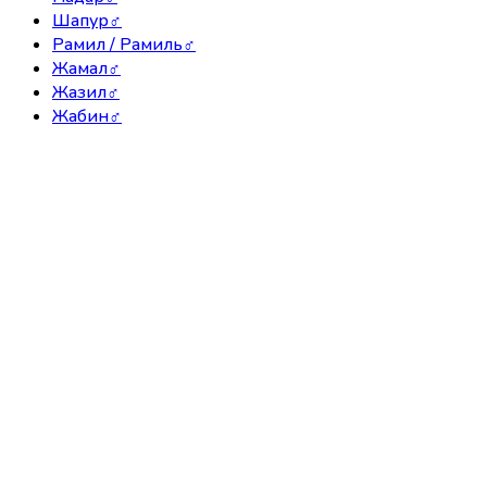
Шапур
♂
Рамил / Рамиль
♂
Жамал
♂
Жазил
♂
Жабин
♂