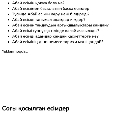
Абай есімін қоюға бола ма?
Абай есімімен басталатын басқа есімдер
Түсінде Абай есімін көру нені білдіреді?
Абай есімді танымал адамдар кімдер?
Абай есімін таңдаудың артықшылықтары қандай?
Абай есімі түпнұсқа тілінде қалай жазылады?
Абай есімді адамдар қандай қасиеттерге ие?
Абай есімінің діни немесе тарихи мәні қандай?
Yuklanmoqda...
Соңғы қосылған есімдер