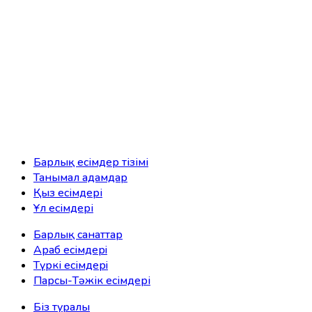
Барлық есімдер тізімі
Танымал адамдар
Қыз есімдері
Ұл есімдері
Барлық санаттар
Араб есімдерi
Түркі есімдерi
Парсы-Тәжік есімдері
Біз туралы