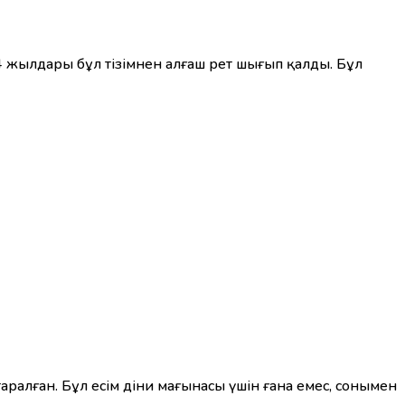
4 жылдары бұл тізімнен алғаш рет шығып қалды. Бұл
ралған. Бұл есім діни мағынасы үшін ғана емес, сонымен