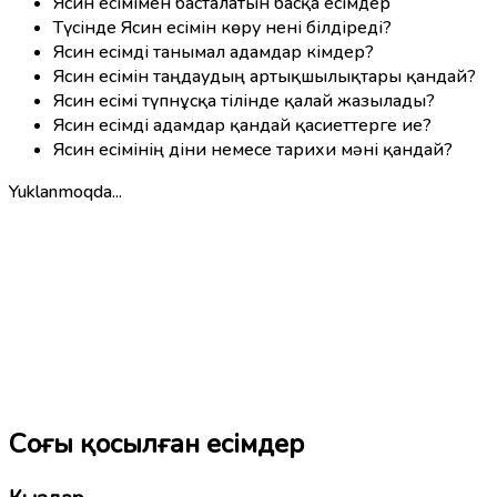
Ясин есімімен басталатын басқа есімдер
Түсінде Ясин есімін көру нені білдіреді?
Ясин есімді танымал адамдар кімдер?
Ясин есімін таңдаудың артықшылықтары қандай?
Ясин есімі түпнұсқа тілінде қалай жазылады?
Ясин есімді адамдар қандай қасиеттерге ие?
Ясин есімінің діни немесе тарихи мәні қандай?
Yuklanmoqda...
Соңғы қосылған есімдер