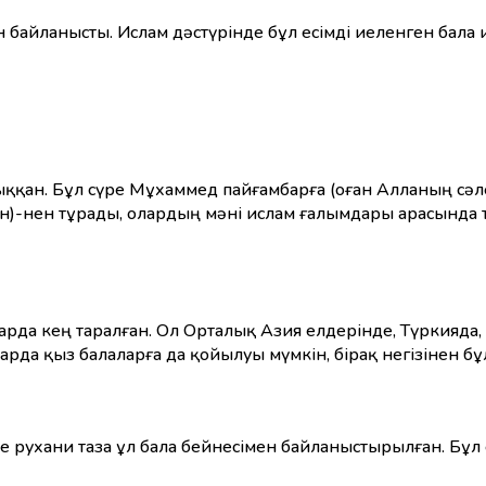
ен байланысты. Ислам дәстүрінде бұл есімді иеленген бала
ыққан. Бұл сүре Мұхаммед пайғамбарға (оған Алланың сәл
арда кең таралған. Ол Орталық Азия елдерінде, Түркияда,
рда қыз балаларға да қойылуы мүмкін, бірақ негізінен бұл
е рухани таза ұл бала бейнесімен байланыстырылған. Бұл 