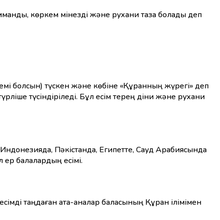
 иманды, көркем мінезді және рухани таза болады деп
емі болсын) түскен және көбіне «Құранның жүрегі» деп
 Индонезияда, Пәкістанда, Египетте, Сауд Арабиясында
 ер балалардың есімі.
есімді таңдаған ата-аналар баласының Құран ілімімен