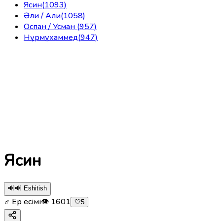
Ясин
(
1093
)
Әли / Али
(
1058
)
Оспан / Усман
(
957
)
Нұрмұхаммед
(
947
)
Ясин
🔊
🔊 Eshitish
♂ Ер есімі
👁
1601
🤍
5