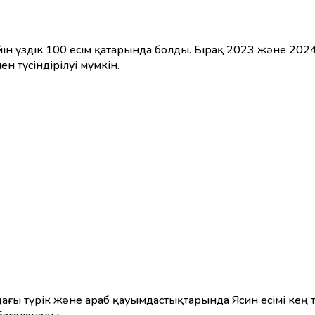
ін үздік 100 есім қатарында болды. Бірақ 2023 және 202
 түсіндірілуі мүмкін.
ғы түрік және араб қауымдастықтарында Ясин есімі кең та