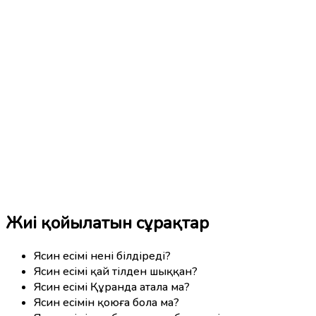
Жиі қойылатын сұрақтар
Ясин есімі нені білдіреді?
Ясин есімі қай тілден шыққан?
Ясин есімі Құранда атала ма?
Ясин есімін қоюға бола ма?