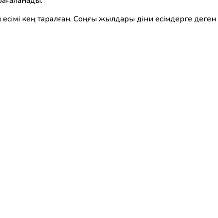
 бағаланады.
 есімі кең таралған. Соңғы жылдары діни есімдерге дег