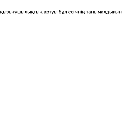
ен қызығушылықтың артуы бұл есімнің танымалдығын