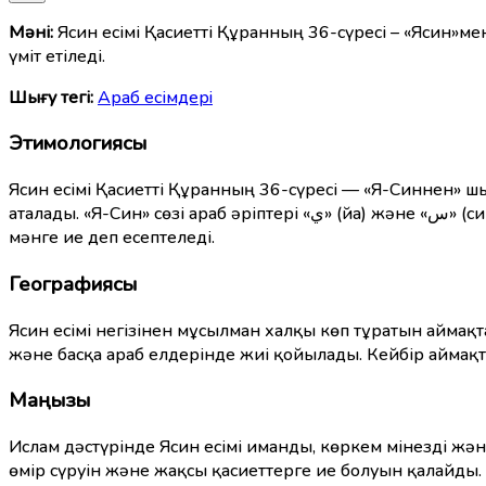
Мәні:
Ясин есімі Қасиетті Құранның 36-сүресі – «Ясин»м
үміт етіледі.
Шығу тегі:
Араб есімдерi
Этимологиясы
Ясин есімі Қасиетті Құранның 36-сүресі — «Я-Синнен» ш
аталады. «Я-Син» сөзі араб әріптері «ي» (йа) және «س» (син)-нен тұрады, олардың мәні ислам ғалымдары арасында түрліше түсіндіріледі. Бұл есім терең діни және рухани
мәнге ие деп есептеледі.
Географиясы
Ясин есімі негізінен мұсылман халқы көп тұратын аймақт
және басқа араб елдерінде жиі қойылады. Кейбір аймақта
Маңызы
Ислам дәстүрінде Ясин есімі иманды, көркем мінезді жән
өмір сүруін және жақсы қасиеттерге ие болуын қалайды.