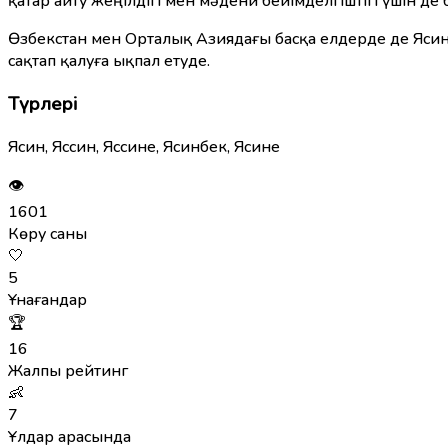
қатар айту жеңілдігі мен мәдени бейімделгіштігі үшін де
Өзбекстан мен Орталық Азиядағы басқа елдерде де Ясин
сақтап қалуға ықпал етуде.
Түрлері
Ясин, Яссин, Яссине, Ясинбек, Ясине
👁
1601
Көру саны
🤍
5
Ұнағандар
🏆
16
Жалпы рейтинг
👶
7
Ұлдар арасында