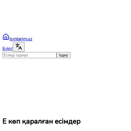
Ismlarim.uz
Блог
Іздеу
Ең көп қаралған есімдер