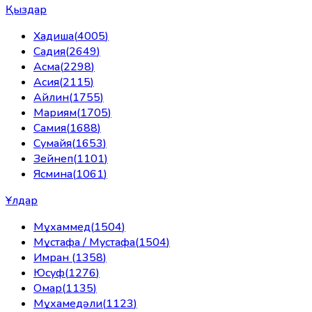
Қыздар
Хадиша
(
4005
)
Садия
(
2649
)
Асма
(
2298
)
Асия
(
2115
)
Айлин
(
1755
)
Мариям
(
1705
)
Самия
(
1688
)
Сумайя
(
1653
)
Зейнеп
(
1101
)
Ясмина
(
1061
)
Ұлдар
Мұхаммед
(
1504
)
Мұстафа / Мустафа
(
1504
)
Имран
(
1358
)
Юсуф
(
1276
)
Омар
(
1135
)
Мұхамедәли
(
1123
)