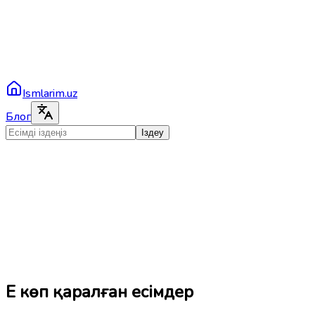
Ismlarim.uz
Блог
Іздеу
Ең көп қаралған есімдер