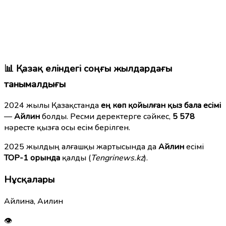
📊 Қазақ еліндегі соңғы жылдардағы
танымалдығы
2024 жылы Қазақстанда
ең көп қойылған қыз бала есімі
—
Айлин
болды. Ресми деректерге сәйкес,
5 578
нәресте қызға осы есім берілген.
2025 жылдың алғашқы жартысында да
Айлин
есімі
TOP-1 орында
қалды (
Tengrinews.kz
).
Нұсқалары
Айлина, Аилин
👁