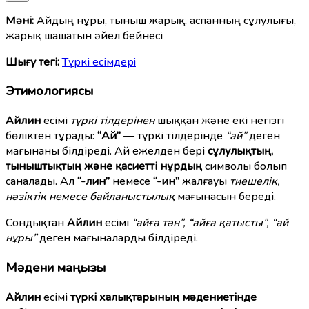
Мәні:
Айдың нұры, тыныш жарық, аспанның сұлулығы,
жарық шашатын әйел бейнесі
Шығу тегі:
Түркі есімдерi
Этимологиясы
Айлин
есімі
түркі тілдерінен
шыққан және екі негізгі
бөліктен тұрады:
“Ай”
— түркі тілдерінде
“ай”
деген
мағынаны білдіреді. Ай ежелден бері
сұлулықтың,
тыныштықтың және қасиетті нұрдың
символы болып
саналады. Ал
“-лин”
немесе
“-ин”
жалғауы
тиешелік,
нәзіктік немесе байланыстылық
мағынасын береді.
Сондықтан
Айлин
есімі
“айға тән”, “айға қатысты”, “ай
нұры”
деген мағыналарды білдіреді.
Мәдени маңызы
Айлин
есімі
түркі халықтарының мәдениетінде