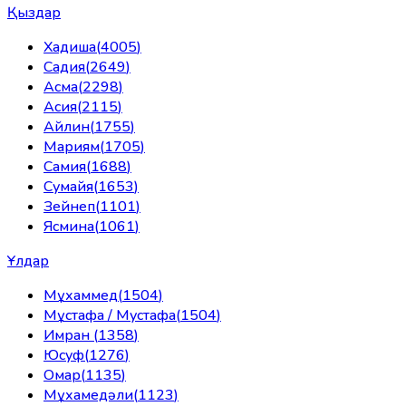
Қыздар
Хадиша
(
4005
)
Садия
(
2649
)
Асма
(
2298
)
Асия
(
2115
)
Айлин
(
1755
)
Мариям
(
1705
)
Самия
(
1688
)
Сумайя
(
1653
)
Зейнеп
(
1101
)
Ясмина
(
1061
)
Ұлдар
Мұхаммед
(
1504
)
Мұстафа / Мустафа
(
1504
)
Имран
(
1358
)
Юсуф
(
1276
)
Омар
(
1135
)
Мұхамедәли
(
1123
)