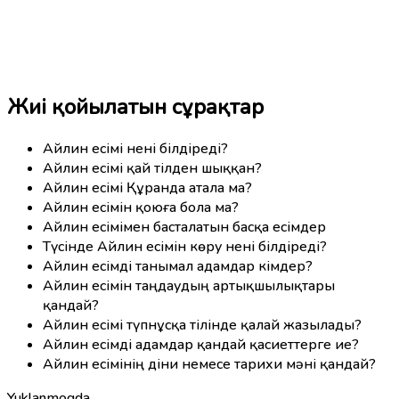
Жиі қойылатын сұрақтар
Айлин есімі нені білдіреді?
Айлин есімі қай тілден шыққан?
Айлин есімі Құранда атала ма?
Айлин есімін қоюға бола ма?
Айлин есімімен басталатын басқа есімдер
Түсінде Айлин есімін көру нені білдіреді?
Айлин есімді танымал адамдар кімдер?
Айлин есімін таңдаудың артықшылықтары
қандай?
Айлин есімі түпнұсқа тілінде қалай жазылады?
Айлин есімді адамдар қандай қасиеттерге ие?
Айлин есімінің діни немесе тарихи мәні қандай?
Yuklanmoqda...