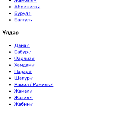
Жамбыл
♀
Абриниса
♀
Бурул
♀
Балгүл
♀
Ұлдар
Дана
♂
Бабур
♂
Фарвиз
♂
Хамдам
♂
Падар
♂
Шапур
♂
Рамил / Рамиль
♂
Жамал
♂
Жазил
♂
Жабин
♂