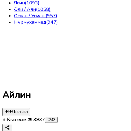
Ясин
(
1093
)
Әли / Али
(
1058
)
Оспан / Усман
(
957
)
Нұрмұхаммед
(
947
)
Айлин
🔊
🔊 Eshitish
♀ Қыз есімі
👁
3937
🤍
43