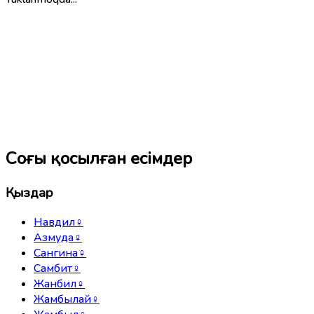
Соңғы қосылған есімдер
Қыздар
Навдил
♀
Азмуда
♀
Сангина
♀
Самбит
♀
Жанбил
♀
Жамбылай
♀