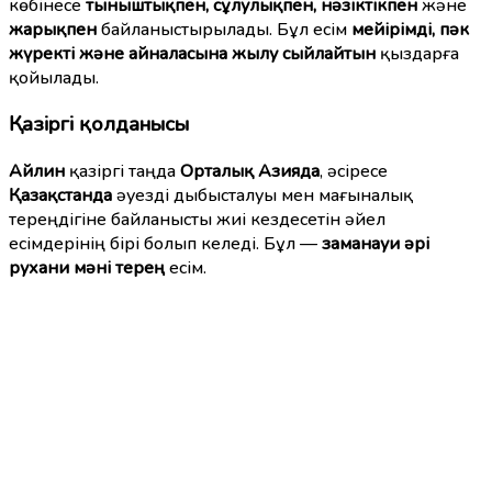
көбінесе
тыныштықпен, сұлулықпен, нәзіктікпен
және
жарықпен
байланыстырылады. Бұл есім
мейірімді, пәк
жүректі және айналасына жылу сыйлайтын
қыздарға
қойылады.
Қазіргі қолданысы
Айлин
қазіргі таңда
Орталық Азияда
, әсіресе
Қазақстанда
әуезді дыбысталуы мен мағыналық
тереңдігіне байланысты жиі кездесетін әйел
есімдерінің бірі болып келеді. Бұл —
заманауи әрі
рухани мәні терең
есім.