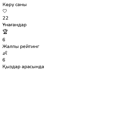
Көру саны
🤍
22
Ұнағандар
🏆
6
Жалпы рейтинг
👶
6
Қыздар арасында