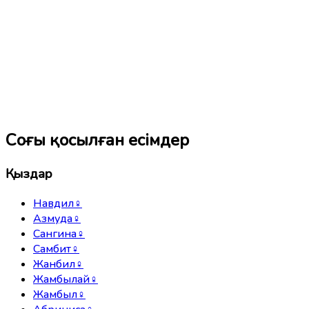
Соңғы қосылған есімдер
Қыздар
Навдил
♀
Азмуда
♀
Сангина
♀
Самбит
♀
Жанбил
♀
Жамбылай
♀
Жамбыл
♀