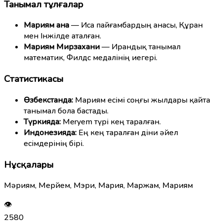
Танымал тұлғалар
Мариям ана
— Иса пайғамбардың анасы, Құран
мен Інжілде аталған.
Мариям Мирзахани
— Ирандық танымал
математик, Филдс медалінің иегері.
Статистикасы
Өзбекстанда:
Мариям есімі соңғы жылдары қайта
танымал бола бастады.
Түркияда:
Meryem түрі кең таралған.
Индонезияда:
Ең кең таралған діни әйел
есімдерінің бірі.
Нұсқалары
Мәриям, Мерйем, Мэри, Мария, Маржам, Мариям
👁
2580