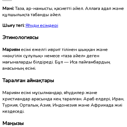
Мәні:
Таза, ар-намысты, қасиетті әйел. Аллаға адал және
құлшылықта табанды әйел.
Шығу тегі:
Яһуди есімдері
Этимологиясы
Мариям
есімі ежелгі иврит тілінен шыққан және
«мәңгілік сұлулық» немесе «таза әйел» деген
мағыналарды білдіреді. Бұл — Иса пайғамбардың
анасының есімі.
Таралған аймақтары
Мариям есімі мұсылмандар, яһудилер және
христиандар арасында кең таралған. Араб елдері, Иран,
Түркия, Орталық Азия, Индонезия және Африкада жиі
кездеседі.
Маңызы