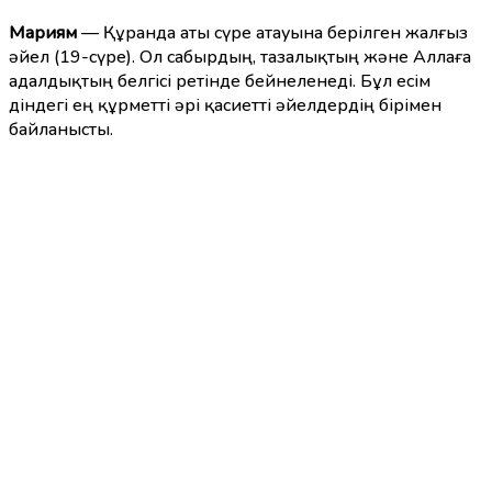
Мариям
— Құранда аты сүре атауына берілген жалғыз
әйел (19-сүре). Ол сабырдың, тазалықтың және Аллаға
адалдықтың белгісі ретінде бейнеленеді. Бұл есім
діндегі ең құрметті әрі қасиетті әйелдердің бірімен
байланысты.