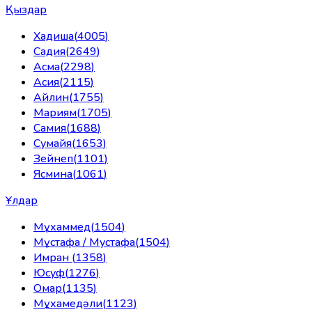
Қыздар
Хадиша
(
4005
)
Садия
(
2649
)
Асма
(
2298
)
Асия
(
2115
)
Айлин
(
1755
)
Мариям
(
1705
)
Самия
(
1688
)
Сумайя
(
1653
)
Зейнеп
(
1101
)
Ясмина
(
1061
)
Ұлдар
Мұхаммед
(
1504
)
Мұстафа / Мустафа
(
1504
)
Имран
(
1358
)
Юсуф
(
1276
)
Омар
(
1135
)
Мұхамедәли
(
1123
)