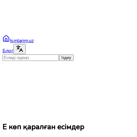
Ismlarim.uz
Блог
Іздеу
Ең көп қаралған есімдер