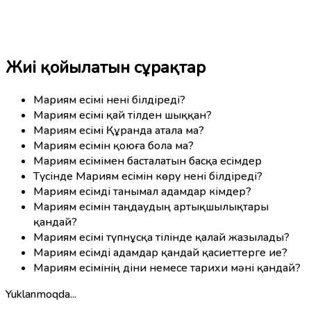
Жиі қойылатын сұрақтар
Мариям есімі нені білдіреді?
Мариям есімі қай тілден шыққан?
Мариям есімі Құранда атала ма?
Мариям есімін қоюға бола ма?
Мариям есімімен басталатын басқа есімдер
Түсінде Мариям есімін көру нені білдіреді?
Мариям есімді танымал адамдар кімдер?
Мариям есімін таңдаудың артықшылықтары
қандай?
Мариям есімі түпнұсқа тілінде қалай жазылады?
Мариям есімді адамдар қандай қасиеттерге ие?
Мариям есімінің діни немесе тарихи мәні қандай?
Yuklanmoqda...