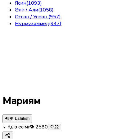
Ясин
(
1093
)
Әли / Али
(
1058
)
Оспан / Усман
(
957
)
Нұрмұхаммед
(
947
)
Мариям
🔊
🔊 Eshitish
♀ Қыз есімі
👁
2580
🤍
22