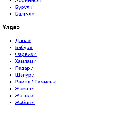
Абриниса
♀
Бурул
♀
Балгүл
♀
Ұлдар
Дана
♂
Бабур
♂
Фарвиз
♂
Хамдам
♂
Падар
♂
Шапур
♂
Рамил / Рамиль
♂
Жамал
♂
Жазил
♂
Жабин
♂