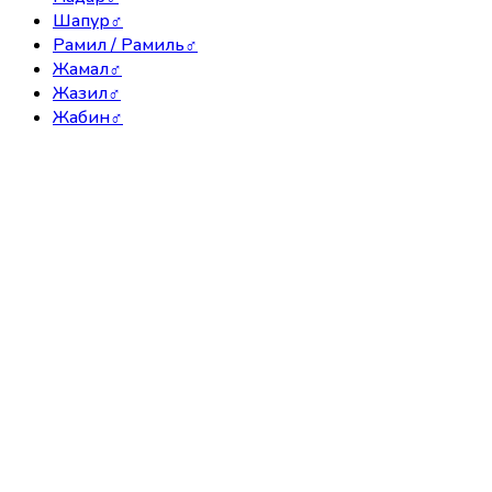
Шапур
♂
Рамил / Рамиль
♂
Жамал
♂
Жазил
♂
Жабин
♂