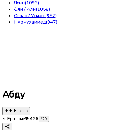
Ясин
(
1093
)
Әли / Али
(
1058
)
Оспан / Усман
(
957
)
Нұрмұхаммед
(
947
)
Абду
🔊
🔊 Eshitish
♂ Ер есімі
👁
426
🤍
0