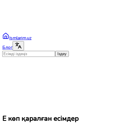
Ismlarim.uz
Блог
Іздеу
Ең көп қаралған есімдер