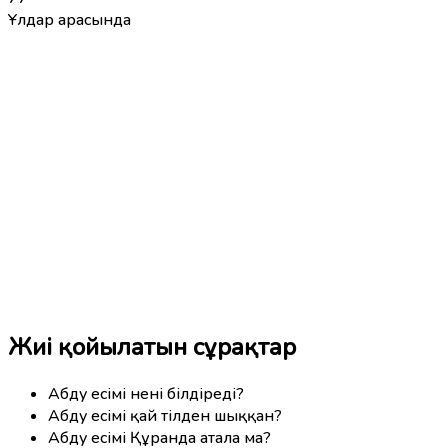
Ұлдар арасында
Жиі қойылатын сұрақтар
Абду есімі нені білдіреді?
Абду есімі қай тілден шыққан?
Абду есімі Құранда атала ма?