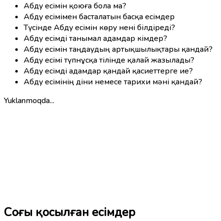
Абду есімін қоюға бола ма?
Абду есімімен басталатын басқа есімдер
Түсінде Абду есімін көру нені білдіреді?
Абду есімді танымал адамдар кімдер?
Абду есімін таңдаудың артықшылықтары қандай?
Абду есімі түпнұсқа тілінде қалай жазылады?
Абду есімді адамдар қандай қасиеттерге ие?
Абду есімінің діни немесе тарихи мәні қандай?
Yuklanmoqda...
Соңғы қосылған есімдер