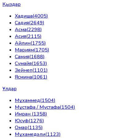
Қыздар
Хадиша
(
4005
)
Садия
(
2649
)
Асма
(
2298
)
Асия
(
2115
)
Айлин
(
1755
)
Мариям
(
1705
)
Самия
(
1688
)
Сумайя
(
1653
)
Зейнеп
(
1101
)
Ясмина
(
1061
)
Ұлдар
Мұхаммед
(
1504
)
Мұстафа / Мустафа
(
1504
)
Имран
(
1358
)
Юсуф
(
1276
)
Омар
(
1135
)
Мұхамедәли
(
1123
)