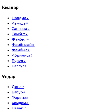
Қыздар
Навдил
♀
Азмуда
♀
Сангина
♀
Самбит
♀
Жанбил
♀
Жамбылай
♀
Жамбыл
♀
Абриниса
♀
Бурул
♀
Балгүл
♀
Ұлдар
Дана
♂
Бабур
♂
Фарвиз
♂
Хамдам
♂
Падар
♂