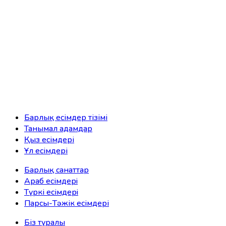
Барлық есімдер тізімі
Танымал адамдар
Қыз есімдері
Ұл есімдері
Барлық санаттар
Араб есімдерi
Түркі есімдерi
Парсы-Тәжік есімдері
Біз туралы