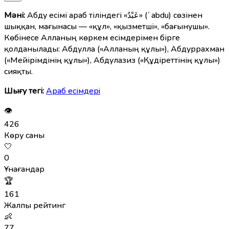
Мәні:
Абду есімі араб тіліндегі «عَبْدُ» (ʿabdu) сөзінен
шыққан, мағынасы — «құл», «қызметші», «бағынушы».
Көбінесе Алланың көркем есімдерімен бірге
қолданылады: Абдулла («Алланың құлы»), Абдуррахман
(«Мейірімдінің құлы»), Абдулазиз («Құдіреттінің құлы»)
сияқты.
Шығу тегі:
Араб есімдерi
👁
426
Көру саны
🤍
0
Ұнағандар
🏆
161
Жалпы рейтинг
👶
77