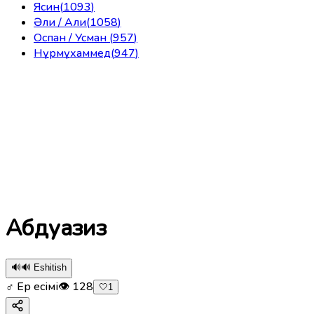
Ясин
(
1093
)
Әли / Али
(
1058
)
Оспан / Усман
(
957
)
Нұрмұхаммед
(
947
)
Абдуазиз
🔊
🔊 Eshitish
♂ Ер есімі
👁
128
🤍
1