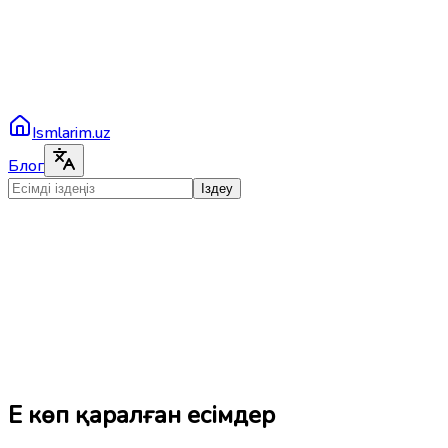
Ismlarim.uz
Блог
Іздеу
Ең көп қаралған есімдер