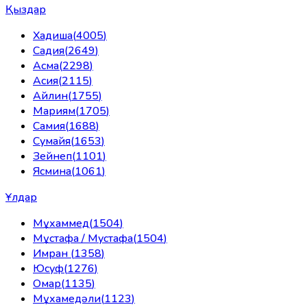
Қыздар
Хадиша
(
4005
)
Садия
(
2649
)
Асма
(
2298
)
Асия
(
2115
)
Айлин
(
1755
)
Мариям
(
1705
)
Самия
(
1688
)
Сумайя
(
1653
)
Зейнеп
(
1101
)
Ясмина
(
1061
)
Ұлдар
Мұхаммед
(
1504
)
Мұстафа / Мустафа
(
1504
)
Имран
(
1358
)
Юсуф
(
1276
)
Омар
(
1135
)
Мұхамедәли
(
1123
)