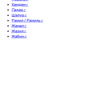
Хамдам
♂
Падар
♂
Шапур
♂
Рамил / Рамиль
♂
Жамал
♂
Жазил
♂
Жабин
♂