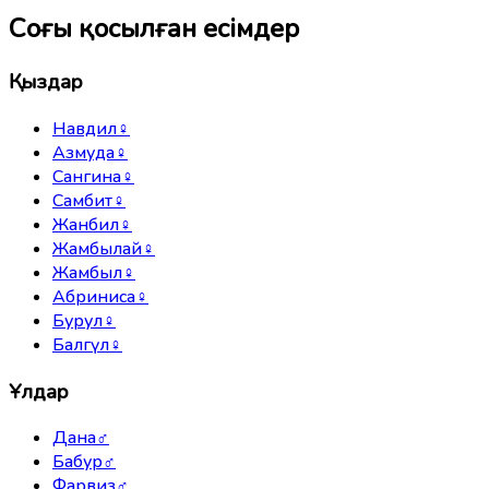
Соңғы қосылған есімдер
Қыздар
Навдил
♀
Азмуда
♀
Сангина
♀
Самбит
♀
Жанбил
♀
Жамбылай
♀
Жамбыл
♀
Абриниса
♀
Бурул
♀
Балгүл
♀
Ұлдар
Дана
♂
Бабур
♂
Фарвиз
♂