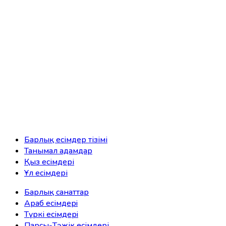
Барлық есімдер тізімі
Танымал адамдар
Қыз есімдері
Ұл есімдері
Барлық санаттар
Араб есімдерi
Түркі есімдерi
Парсы-Тәжік есімдері