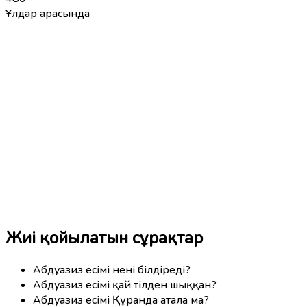
Ұлдар арасында
Жиі қойылатын сұрақтар
Абдуазиз есімі нені білдіреді?
Абдуазиз есімі қай тілден шыққан?
Абдуазиз есімі Құранда атала ма?