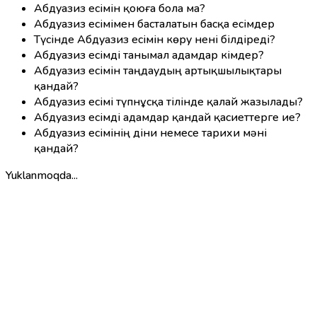
Абдуазиз есімін қоюға бола ма?
Абдуазиз есімімен басталатын басқа есімдер
Түсінде Абдуазиз есімін көру нені білдіреді?
Абдуазиз есімді танымал адамдар кімдер?
Абдуазиз есімін таңдаудың артықшылықтары
қандай?
Абдуазиз есімі түпнұсқа тілінде қалай жазылады?
Абдуазиз есімді адамдар қандай қасиеттерге ие?
Абдуазиз есімінің діни немесе тарихи мәні
қандай?
Yuklanmoqda...