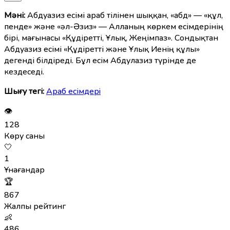
Мәні:
Абдуазиз есімі араб тілінен шыққан, «абд» — «құл,
пенде» және «әл-Әзиз» — Алланың көркем есімдерінің
бірі, мағынасы «Құдіретті, Ұлық, Жеңімпаз». Сондықтан
Абдуазиз есімі «Құдіретті және Ұлық Иенің құлы»
дегенді білдіреді. Бұл есім Абдулазиз түрінде де
кездеседі.
Шығу тегі:
Араб есімдерi
👁
128
Көру саны
🤍
1
Ұнағандар
🏆
867
Жалпы рейтинг
👶
486