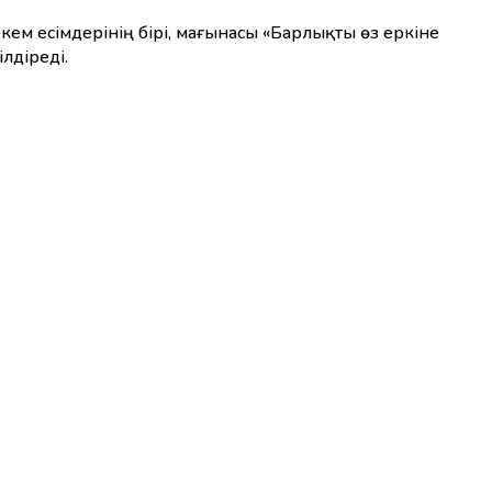
ем есімдерінің бірі, мағынасы «Барлықты өз еркіне
лдіреді.