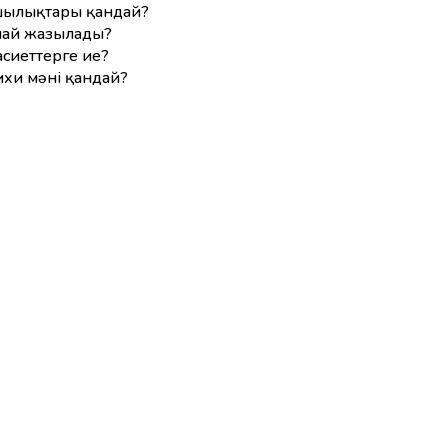
қшылықтары қандай?
алай жазылады?
асиеттерге ие?
ихи мәні қандай?