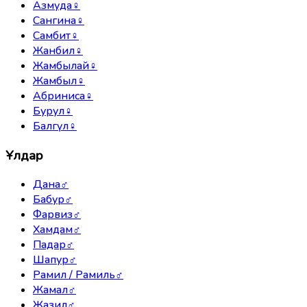
Азмуда
♀
Сангина
♀
Самбит
♀
Жанбил
♀
Жамбылай
♀
Жамбыл
♀
Абриниса
♀
Бурул
♀
Балгүл
♀
Ұлдар
Дана
♂
Бабур
♂
Фарвиз
♂
Хамдам
♂
Падар
♂
Шапур
♂
Рамил / Рамиль
♂
Жамал
♂
Жазил
♂