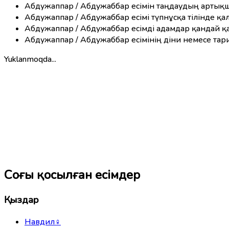
Абдужаппар / Абдужаббар есімін таңдаудың арты
Абдужаппар / Абдужаббар есімі түпнұсқа тілінде қ
Абдужаппар / Абдужаббар есімді адамдар қандай қ
Абдужаппар / Абдужаббар есімінің діни немесе тар
Yuklanmoqda...
Соңғы қосылған есімдер
Қыздар
Навдил
♀