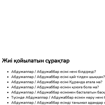
Жиі қойылатын сұрақтар
Абдужаппар / Абдужаббар есімі нені білдіреді?
Абдужаппар / Абдужаббар есімі қай тілден шыққан?
Абдужаппар / Абдужаббар есімі Құранда атала ма?
Абдужаппар / Абдужаббар есімін қоюға бола ма?
Абдужаппар / Абдужаббар есімімен басталатын басқ
Түсінде Абдужаппар / Абдужаббар есімін көру нені 
Абдужаппар / Абдужаббар есімді танымал адамдар 