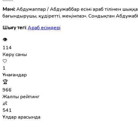
Мәні:
Абдужаппар / Абдужаббар есімі араб тілінен шыққа
бағындырушы, құдіретті, жеңімпаз». Сондықтан Абдужаббар
Шығу тегі:
Араб есімдерi
👁
114
Көру саны
🤍
1
Ұнағандар
🏆
966
Жалпы рейтинг
👶
541
Ұлдар арасында