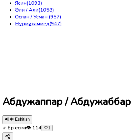
Ясин
(
1093
)
Әли / Али
(
1058
)
Оспан / Усман
(
957
)
Нұрмұхаммед
(
947
)
Абдужаппар / Абдужаббар
🔊
🔊 Eshitish
♂ Ер есімі
👁
114
🤍
1