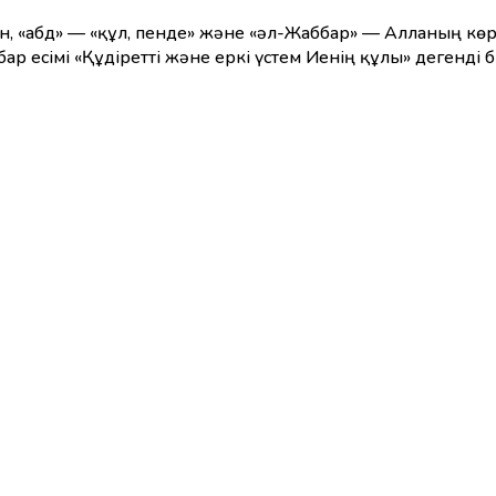
н, «абд» — «құл, пенде» және «әл-Жаббар» — Алланың көрк
 есімі «Құдіретті және еркі үстем Иенің құлы» дегенді бі