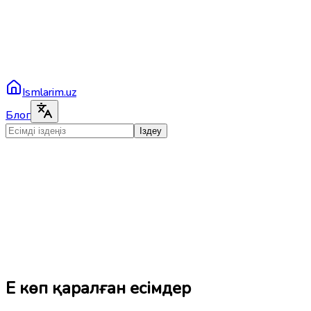
Ismlarim.uz
Блог
Іздеу
Ең көп қаралған есімдер