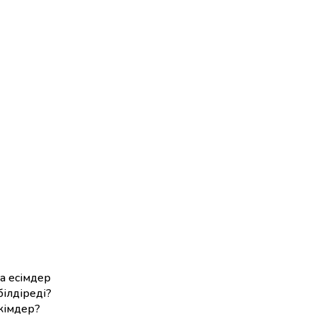
а есімдер
білдіреді?
кімдер?