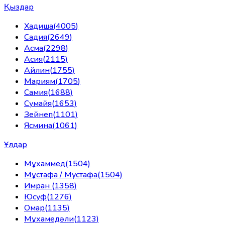
Қыздар
Хадиша
(
4005
)
Садия
(
2649
)
Асма
(
2298
)
Асия
(
2115
)
Айлин
(
1755
)
Мариям
(
1705
)
Самия
(
1688
)
Сумайя
(
1653
)
Зейнеп
(
1101
)
Ясмина
(
1061
)
Ұлдар
Мұхаммед
(
1504
)
Мұстафа / Мустафа
(
1504
)
Имран
(
1358
)
Юсуф
(
1276
)
Омар
(
1135
)
Мұхамедәли
(
1123
)