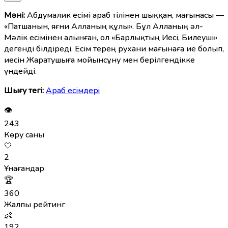
Мәні:
Абдумалик есімі араб тілінен шыққан, мағынасы —
«Патшанын, яғни Алланың құлы». Бұл Алланың әл-
Мәлік есімінен алынған, ол «Барлықтың Иесі, Билеуші»
дегенді білдіреді. Есім терең рухани мағынаға ие болып,
иесін Жаратушыға мойынсұну мен берілгендікке
үндейді.
Шығу тегі:
Араб есімдерi
👁
243
Көру саны
🤍
2
Ұнағандар
🏆
360
Жалпы рейтинг
👶
192