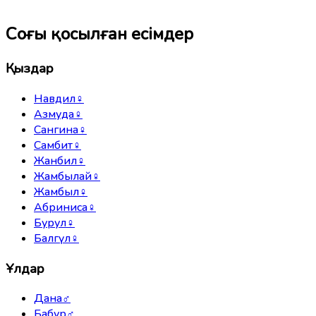
Соңғы қосылған есімдер
Қыздар
Навдил
♀
Азмуда
♀
Сангина
♀
Самбит
♀
Жанбил
♀
Жамбылай
♀
Жамбыл
♀
Абриниса
♀
Бурул
♀
Балгүл
♀
Ұлдар
Дана
♂
Бабур
♂