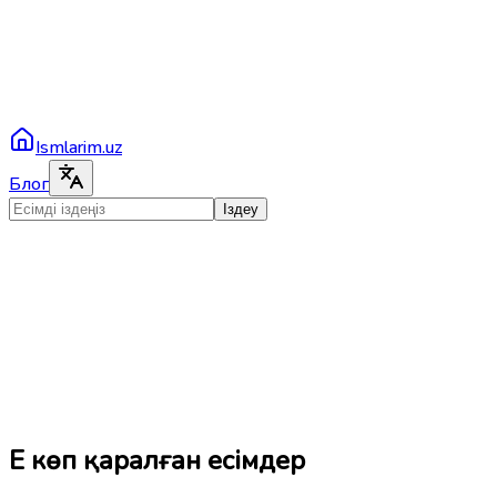
Ismlarim.uz
Блог
Іздеу
Ең көп қаралған есімдер