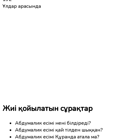
Ұлдар арасында
Жиі қойылатын сұрақтар
Абдумалик есімі нені білдіреді?
Абдумалик есімі қай тілден шыққан?
Абдумалик есімі Құранда атала ма?