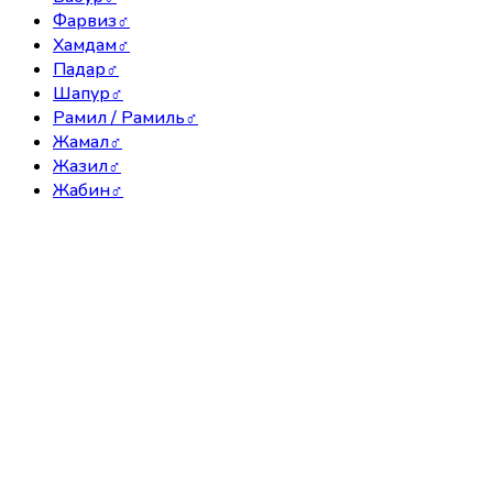
Фарвиз
♂
Хамдам
♂
Падар
♂
Шапур
♂
Рамил / Рамиль
♂
Жамал
♂
Жазил
♂
Жабин
♂