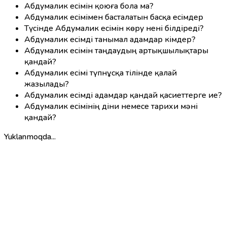
Абдумалик есімін қоюға бола ма?
Абдумалик есімімен басталатын басқа есімдер
Түсінде Абдумалик есімін көру нені білдіреді?
Абдумалик есімді танымал адамдар кімдер?
Абдумалик есімін таңдаудың артықшылықтары
қандай?
Абдумалик есімі түпнұсқа тілінде қалай
жазылады?
Абдумалик есімді адамдар қандай қасиеттерге ие?
Абдумалик есімінің діни немесе тарихи мәні
қандай?
Yuklanmoqda...