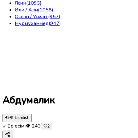
Ясин
(
1093
)
Әли / Али
(
1058
)
Оспан / Усман
(
957
)
Нұрмұхаммед
(
947
)
Абдумалик
🔊
🔊 Eshitish
♂ Ер есімі
👁
243
🤍
2