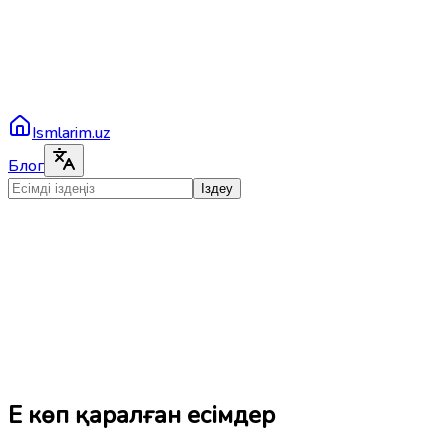
Ismlarim.uz
Блог
Іздеу
Ең көп қаралған есімдер