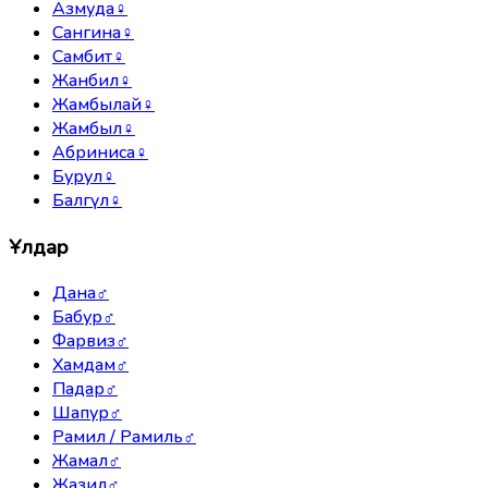
Азмуда
♀
Сангина
♀
Самбит
♀
Жанбил
♀
Жамбылай
♀
Жамбыл
♀
Абриниса
♀
Бурул
♀
Балгүл
♀
Ұлдар
Дана
♂
Бабур
♂
Фарвиз
♂
Хамдам
♂
Падар
♂
Шапур
♂
Рамил / Рамиль
♂
Жамал
♂
Жазил
♂