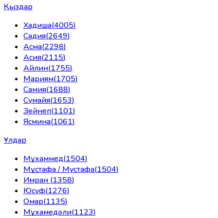
Қыздар
Хадиша
(
4005
)
Садия
(
2649
)
Асма
(
2298
)
Асия
(
2115
)
Айлин
(
1755
)
Мариям
(
1705
)
Самия
(
1688
)
Сумайя
(
1653
)
Зейнеп
(
1101
)
Ясмина
(
1061
)
Ұлдар
Мұхаммед
(
1504
)
Мұстафа / Мустафа
(
1504
)
Имран
(
1358
)
Юсуф
(
1276
)
Омар
(
1135
)
Мұхамедәли
(
1123
)