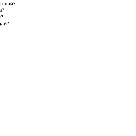
андай?
ы?
е?
дай?