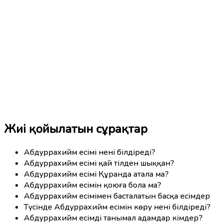
Жиі қойылатын сұрақтар
Абдуррахийм есімі нені білдіреді?
Абдуррахийм есімі қай тілден шыққан?
Абдуррахийм есімі Құранда атала ма?
Абдуррахийм есімін қоюға бола ма?
Абдуррахийм есімімен басталатын басқа есімдер
Түсінде Абдуррахийм есімін көру нені білдіреді?
Абдуррахийм есімді танымал адамдар кімдер?