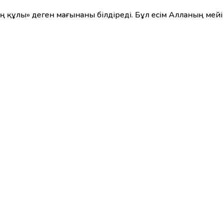
 құлы» деген мағынаны білдіреді. Бұл есім Алланың мейі