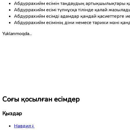
Абдуррахийм есімін таңдаудың артықшылықтары қ
Абдуррахийм есімі түпнұсқа тілінде қалай жазылад
Абдуррахийм есімді адамдар қандай қасиеттерге и
Абдуррахийм есімінің діни немесе тарихи мәні қан
Yuklanmoqda...
Соңғы қосылған есімдер
Қыздар
Навдил
♀