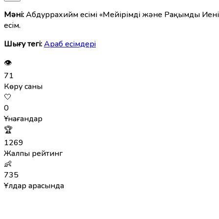
Мәні:
Абдуррахийм есімі «Мейірімді және Рақымды Иенің
есім.
Шығу тегі:
Араб есімдерi
👁
71
Көру саны
🤍
0
Ұнағандар
🏆
1269
Жалпы рейтинг
👶
735
Ұлдар арасында