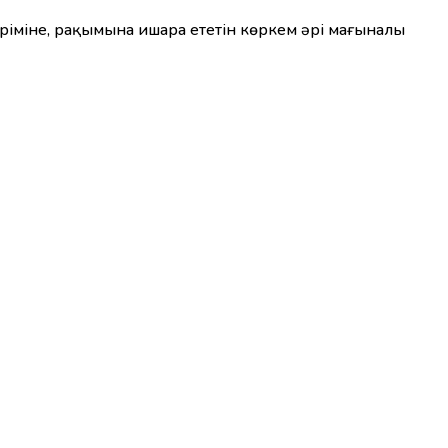
ріміне, рақымына ишара ететін көркем әрі мағыналы