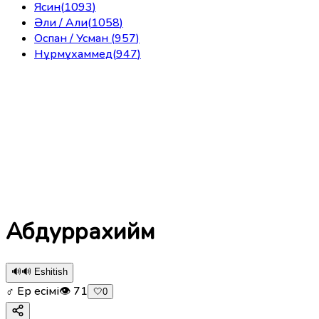
Ясин
(
1093
)
Әли / Али
(
1058
)
Оспан / Усман
(
957
)
Нұрмұхаммед
(
947
)
Абдуррахийм
🔊
🔊 Eshitish
♂ Ер есімі
👁
71
🤍
0