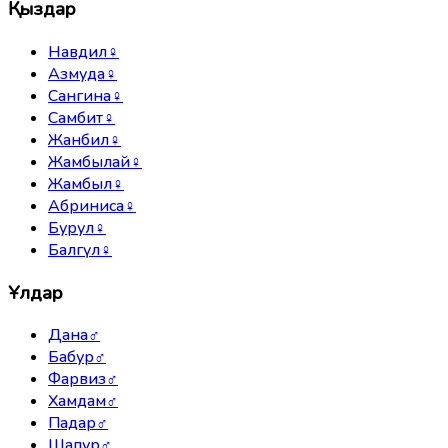
Қыздар
Навдил
♀
Азмуда
♀
Сангина
♀
Самбит
♀
Жанбил
♀
Жамбылай
♀
Жамбыл
♀
Абриниса
♀
Бурул
♀
Балгүл
♀
Ұлдар
Дана
♂
Бабур
♂
Фарвиз
♂
Хамдам
♂
Падар
♂
Шапур
♂