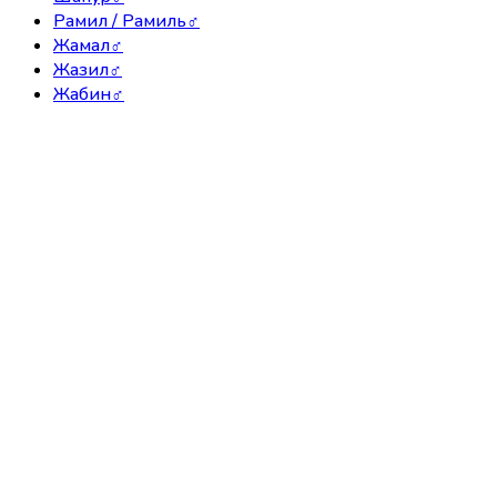
Рамил / Рамиль
♂
Жамал
♂
Жазил
♂
Жабин
♂