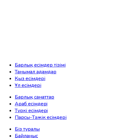
Барлық есімдер тізімі
Танымал адамдар
Қыз есімдері
Ұл есімдері
Барлық санаттар
Араб есімдерi
Түркі есімдерi
Парсы-Тәжік есімдері
Біз туралы
Байланыс