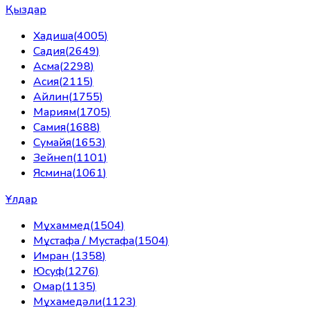
Қыздар
Хадиша
(
4005
)
Садия
(
2649
)
Асма
(
2298
)
Асия
(
2115
)
Айлин
(
1755
)
Мариям
(
1705
)
Самия
(
1688
)
Сумайя
(
1653
)
Зейнеп
(
1101
)
Ясмина
(
1061
)
Ұлдар
Мұхаммед
(
1504
)
Мұстафа / Мустафа
(
1504
)
Имран
(
1358
)
Юсуф
(
1276
)
Омар
(
1135
)
Мұхамедәли
(
1123
)