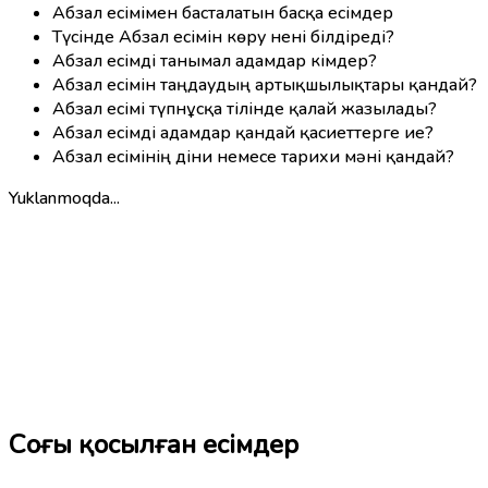
Абзал есімімен басталатын басқа есімдер
Түсінде Абзал есімін көру нені білдіреді?
Абзал есімді танымал адамдар кімдер?
Абзал есімін таңдаудың артықшылықтары қандай?
Абзал есімі түпнұсқа тілінде қалай жазылады?
Абзал есімді адамдар қандай қасиеттерге ие?
Абзал есімінің діни немесе тарихи мәні қандай?
Yuklanmoqda...
Соңғы қосылған есімдер