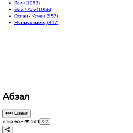
Ясин
(
1093
)
Әли / Али
(
1058
)
Оспан / Усман
(
957
)
Нұрмұхаммед
(
947
)
Абзал
🔊
🔊 Eshitish
♂ Ер есімі
👁
184
🤍
2