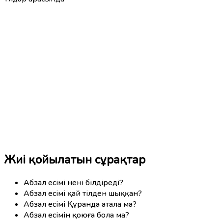
Жиі қойылатын сұрақтар
Абзал есімі нені білдіреді?
Абзал есімі қай тілден шыққан?
Абзал есімі Құранда атала ма?
Абзал есімін қоюға бола ма?