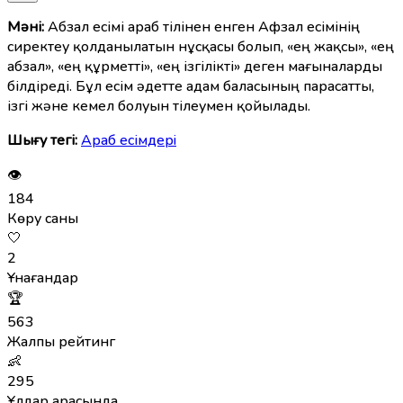
Мәні:
Абзал есімі араб тілінен енген Афзал есімінің
сиректеу қолданылатын нұсқасы болып, «ең жақсы», «ең
абзал», «ең құрметті», «ең ізгілікті» деген мағыналарды
білдіреді. Бұл есім әдетте адам баласының парасатты,
ізгі және кемел болуын тілеумен қойылады.
Шығу тегі:
Араб есімдерi
👁
184
Көру саны
🤍
2
Ұнағандар
🏆
563
Жалпы рейтинг
👶
295
Ұлдар арасында