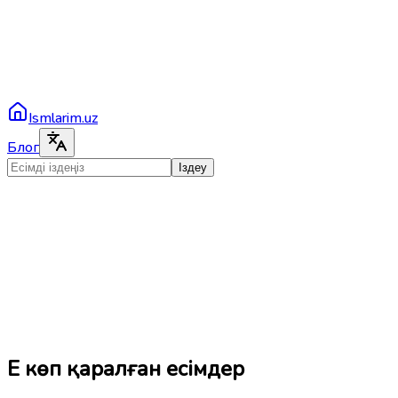
Ismlarim.uz
Блог
Іздеу
Ең көп қаралған есімдер