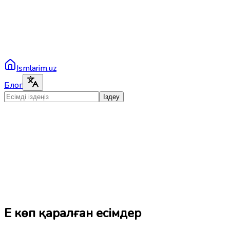
Ismlarim.uz
Блог
Іздеу
Ең көп қаралған есімдер