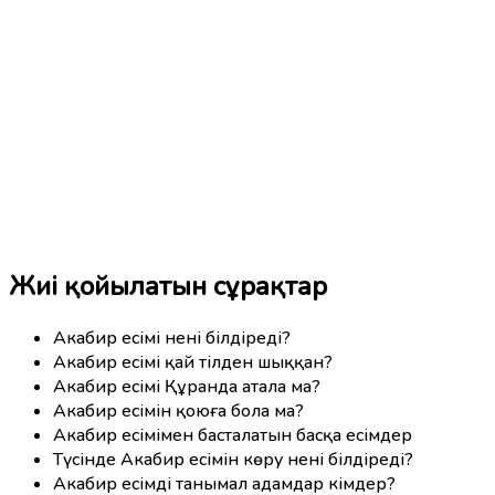
Жиі қойылатын сұрақтар
Акабир есімі нені білдіреді?
Акабир есімі қай тілден шыққан?
Акабир есімі Құранда атала ма?
Акабир есімін қоюға бола ма?
Акабир есімімен басталатын басқа есімдер
Түсінде Акабир есімін көру нені білдіреді?
Акабир есімді танымал адамдар кімдер?