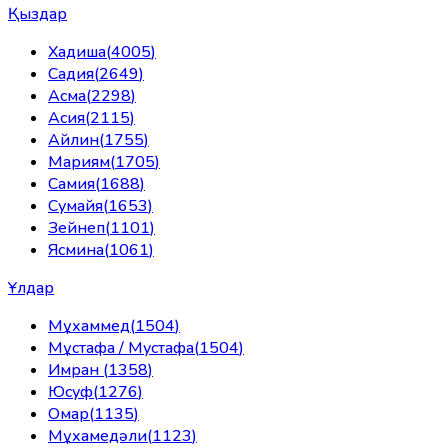
Қыздар
Хадиша
(
4005
)
Садия
(
2649
)
Асма
(
2298
)
Асия
(
2115
)
Айлин
(
1755
)
Мариям
(
1705
)
Самия
(
1688
)
Сумайя
(
1653
)
Зейнеп
(
1101
)
Ясмина
(
1061
)
Ұлдар
Мұхаммед
(
1504
)
Мұстафа / Мустафа
(
1504
)
Имран
(
1358
)
Юсуф
(
1276
)
Омар
(
1135
)
Мұхамедәли
(
1123
)