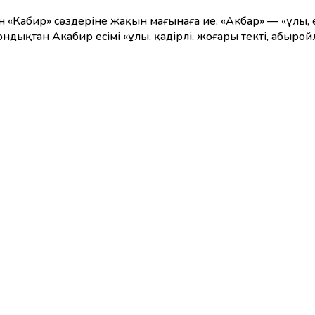
н «Кабир» сөздеріне жақын мағынаға ие. «Акбар» — «ұлы, 
Сондықтан Акабир есімі «ұлы, қадірлі, жоғары текті, абыр