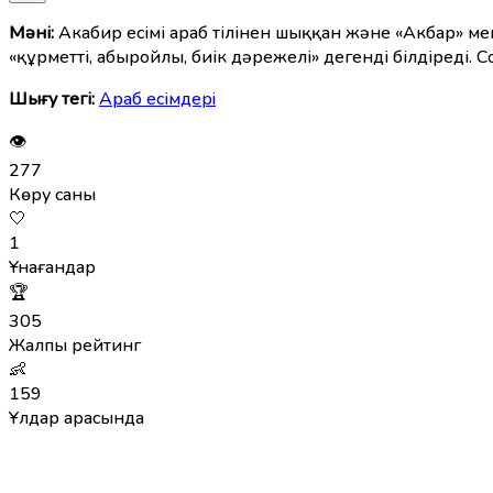
Мәні:
Акабир есімі араб тілінен шыққан және «Акбар» ме
«құрметті, абыройлы, биік дәрежелі» дегенді білдіреді. 
Шығу тегі:
Араб есімдерi
👁
277
Көру саны
🤍
1
Ұнағандар
🏆
305
Жалпы рейтинг
👶
159
Ұлдар арасында