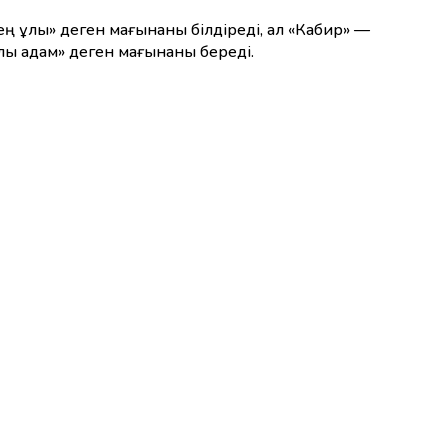
ең ұлы» деген мағынаны білдіреді, ал «Кабир» —
ойлы адам» деген мағынаны береді.