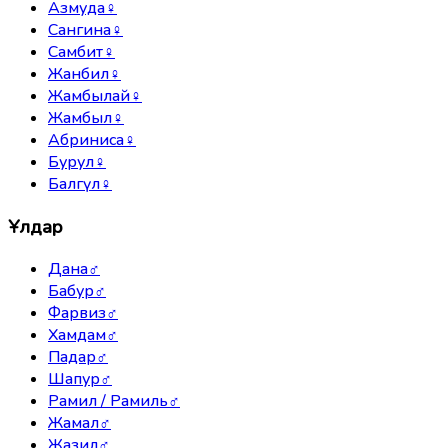
Азмуда
♀
Сангина
♀
Самбит
♀
Жанбил
♀
Жамбылай
♀
Жамбыл
♀
Абриниса
♀
Бурул
♀
Балгүл
♀
Ұлдар
Дана
♂
Бабур
♂
Фарвиз
♂
Хамдам
♂
Падар
♂
Шапур
♂
Рамил / Рамиль
♂
Жамал
♂
Жазил
♂