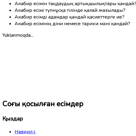
Акабир есімін таңдаудың артықшылықтары қандай
Акабир есімі түпнұсқа тілінде қалай жазылады?
Акабир есімді адамдар қандай қасиеттерге ие?
Акабир есімінің діни немесе тарихи мәні қандай?
Yuklanmoqda...
Соңғы қосылған есімдер
Қыздар
Навдил
♀