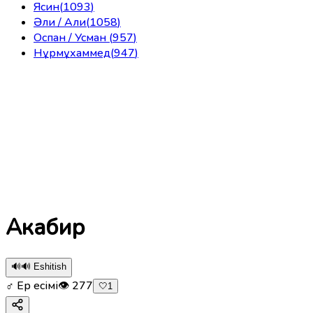
Ясин
(
1093
)
Әли / Али
(
1058
)
Оспан / Усман
(
957
)
Нұрмұхаммед
(
947
)
Акабир
🔊
🔊 Eshitish
♂ Ер есімі
👁
277
🤍
1