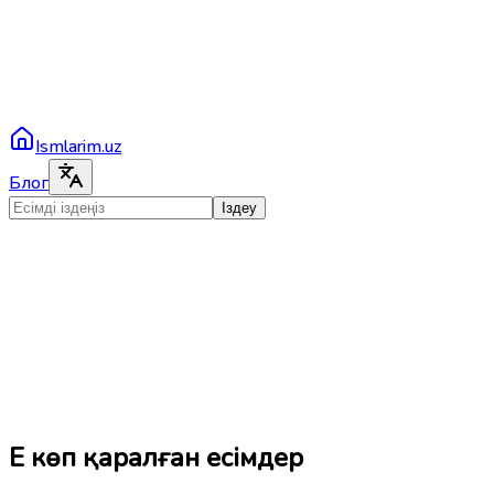
Ismlarim.uz
Блог
Іздеу
Ең көп қаралған есімдер