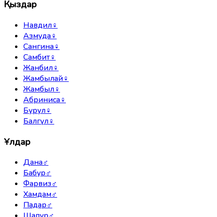
Қыздар
Навдил
♀
Азмуда
♀
Сангина
♀
Самбит
♀
Жанбил
♀
Жамбылай
♀
Жамбыл
♀
Абриниса
♀
Бурул
♀
Балгүл
♀
Ұлдар
Дана
♂
Бабур
♂
Фарвиз
♂
Хамдам
♂
Падар
♂
Шапур
♂