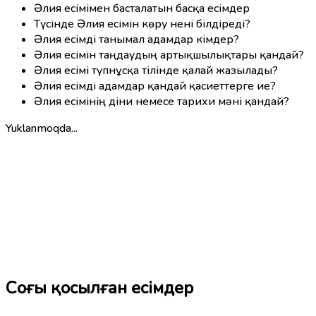
Әлия есімімен басталатын басқа есімдер
Түсінде Әлия есімін көру нені білдіреді?
Әлия есімді танымал адамдар кімдер?
Әлия есімін таңдаудың артықшылықтары қандай?
Әлия есімі түпнұсқа тілінде қалай жазылады?
Әлия есімді адамдар қандай қасиеттерге ие?
Әлия есімінің діни немесе тарихи мәні қандай?
Yuklanmoqda...
Соңғы қосылған есімдер