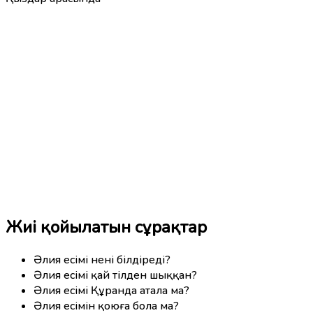
Жиі қойылатын сұрақтар
Әлия есімі нені білдіреді?
Әлия есімі қай тілден шыққан?
Әлия есімі Құранда атала ма?
Әлия есімін қоюға бола ма?