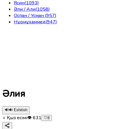
Ясин
(
1093
)
Әли / Али
(
1058
)
Оспан / Усман
(
957
)
Нұрмұхаммед
(
947
)
Әлия
🔊
🔊 Eshitish
♀ Қыз есімі
👁
631
🤍
8