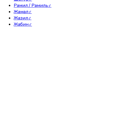
Рамил / Рамиль
♂
Жамал
♂
Жазил
♂
Жабин
♂