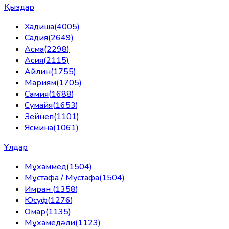
Қыздар
Хадиша
(
4005
)
Садия
(
2649
)
Асма
(
2298
)
Асия
(
2115
)
Айлин
(
1755
)
Мариям
(
1705
)
Самия
(
1688
)
Сумайя
(
1653
)
Зейнеп
(
1101
)
Ясмина
(
1061
)
Ұлдар
Мұхаммед
(
1504
)
Мұстафа / Мустафа
(
1504
)
Имран
(
1358
)
Юсуф
(
1276
)
Омар
(
1135
)
Мұхамедәли
(
1123
)