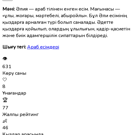
Мәні:
Әлия — араб тілінен енген есім. Мағынасы —
«ұлы, жоғары, мәртебелі, абыройлы». Бұл Әли есімінің
қыздарға арналған түрі болып саналады. Әдетте
қыздарға қойылып, олардың ұлылығын, қадір-қасиетін
және биік адамгершілік сипаттарын білдіреді.
Шығу тегі:
Араб есімдерi
👁
631
Көру саны
🤍
8
Ұнағандар
🏆
77
Жалпы рейтинг
👶
46
Қыздар арасында