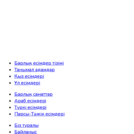
Барлық есімдер тізімі
Танымал адамдар
Қыз есімдері
Ұл есімдері
Барлық санаттар
Араб есімдерi
Түркі есімдерi
Парсы-Тәжік есімдері
Біз туралы
Байланыс