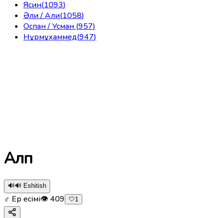
Ясин
(
1093
)
Әли / Али
(
1058
)
Оспан / Усман
(
957
)
Нұрмұхаммед
(
947
)
Алп
🔊
🔊 Eshitish
♂ Ер есімі
👁
409
🤍
1