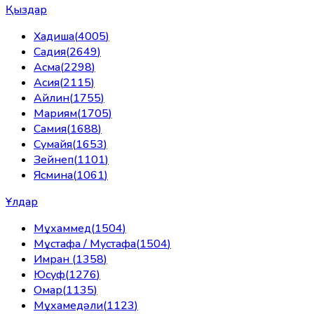
Қыздар
Хадиша
(
4005
)
Садия
(
2649
)
Асма
(
2298
)
Асия
(
2115
)
Айлин
(
1755
)
Мариям
(
1705
)
Самия
(
1688
)
Сумайя
(
1653
)
Зейнеп
(
1101
)
Ясмина
(
1061
)
Ұлдар
Мұхаммед
(
1504
)
Мұстафа / Мустафа
(
1504
)
Имран
(
1358
)
Юсуф
(
1276
)
Омар
(
1135
)
Мұхамедәли
(
1123
)