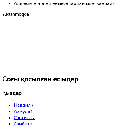
Алп есімінің діни немесе тарихи мәні қандай?
Yuklanmoqda...
Соңғы қосылған есімдер
Қыздар
Навдил
♀
Азмуда
♀
Сангина
♀
Самбит
♀