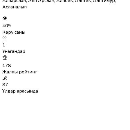
Алпарслан, Алп Арслан, Алпбек, Алптек, Алптимур,
Асланалып
👁
409
Көру саны
🤍
1
Ұнағандар
🏆
178
Жалпы рейтинг
👶
87
Ұлдар арасында