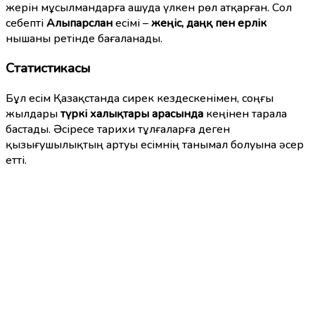
жерін мұсылмандарға ашуда үлкен рөл атқарған. Сол
себепті
Алыпарслан
есімі –
жеңіс, даңқ пен ерлік
нышаны ретінде бағаланады.
Статистикасы
Бұл есім Қазақстанда сирек кездескенімен, соңғы
жылдары
түркі халықтары арасында
кеңінен тарала
бастады. Әсіресе тарихи тұлғаларға деген
қызығушылықтың артуы есімнің танымал болуына әсер
етті.