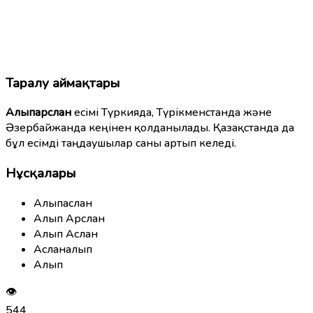
Таралу аймақтары
Алыпарслан
есімі Түркияда, Түрікменстанда және
Әзербайжанда кеңінен қолданылады. Қазақстанда да
бұл есімді таңдаушылар саны артып келеді.
Нұсқалары
Алыпаслан
Алып Арслан
Алып Аслан
Асланалып
Алып
👁
544