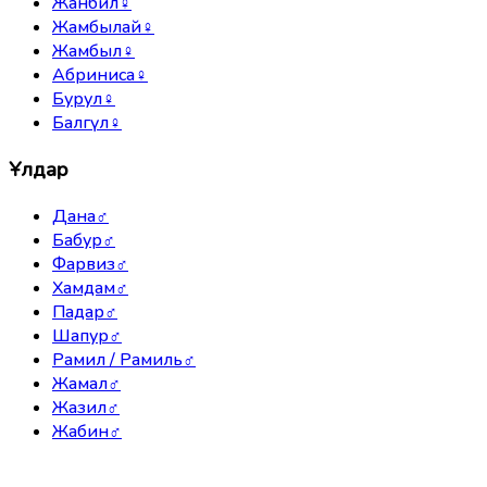
Жанбил
♀
Жамбылай
♀
Жамбыл
♀
Абриниса
♀
Бурул
♀
Балгүл
♀
Ұлдар
Дана
♂
Бабур
♂
Фарвиз
♂
Хамдам
♂
Падар
♂
Шапур
♂
Рамил / Рамиль
♂
Жамал
♂
Жазил
♂
Жабин
♂