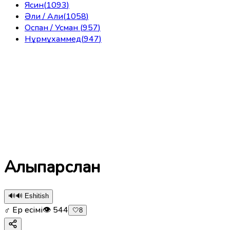
Ясин
(
1093
)
Әли / Али
(
1058
)
Оспан / Усман
(
957
)
Нұрмұхаммед
(
947
)
Алыпарслан
🔊
🔊 Eshitish
♂ Ер есімі
👁
544
🤍
8