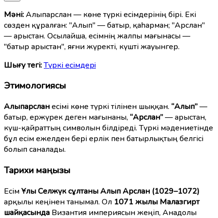
Мәні:
Алыпарслан — көне түркі есімдерінің бірі. Екі
сөзден құралған: "Алып" — батыр, қаһарман; "Арслан"
— арыстан. Осылайша, есімнің жалпы мағынасы —
"батыр арыстан", яғни жүректі, күшті жауынгер.
Шығу тегі:
Түркі есімдерi
Этимологиясы
Алыпарслан
есімі көне түркі тілінен шыққан.
“Алып”
—
батыр, ержүрек деген мағынаны,
“Арслан”
— арыстан,
күш-қайраттың символын білдіреді. Түркі мәдениетінде
бұл есім ежелден бері ерлік пен батырлықтың белгісі
болып саналады.
Тарихи маңызы
Есім
Ұлы Селжүк сұлтаны Алып Арслан (1029–1072)
арқылы кеңінен танымал. Ол
1071 жылы Малазгирт
шайқасында
Византия империясын жеңіп, Анадолы