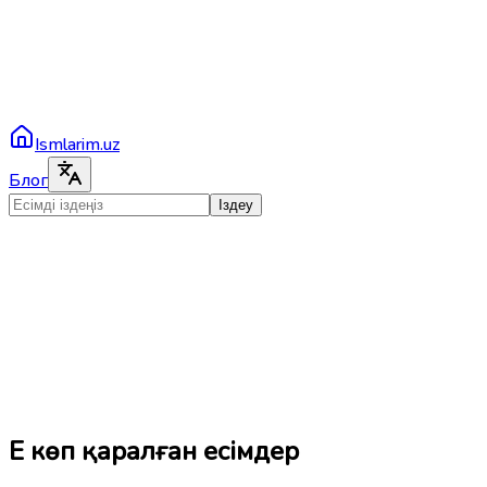
Ismlarim.uz
Блог
Іздеу
Ең көп қаралған есімдер