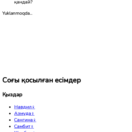
қандай?
Yuklanmoqda...
Соңғы қосылған есімдер
Қыздар
Навдил
♀
Азмуда
♀
Сангина
♀
Самбит
♀