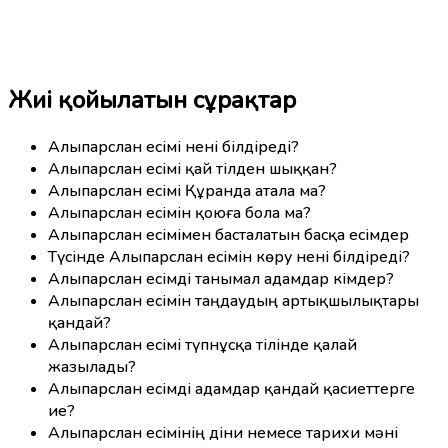
Жиі қойылатын сұрақтар
Алыпарслан есімі нені білдіреді?
Алыпарслан есімі қай тілден шыққан?
Алыпарслан есімі Құранда атала ма?
Алыпарслан есімін қоюға бола ма?
Алыпарслан есімімен басталатын басқа есімдер
Түсінде Алыпарслан есімін көру нені білдіреді?
Алыпарслан есімді танымал адамдар кімдер?
Алыпарслан есімін таңдаудың артықшылықтары
қандай?
Алыпарслан есімі түпнұсқа тілінде қалай
жазылады?
Алыпарслан есімді адамдар қандай қасиеттерге
ие?
Алыпарслан есімінің діни немесе тарихи мәні