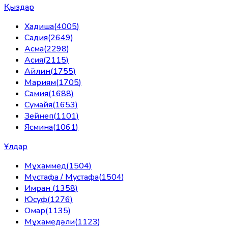
Қыздар
Хадиша
(
4005
)
Садия
(
2649
)
Асма
(
2298
)
Асия
(
2115
)
Айлин
(
1755
)
Мариям
(
1705
)
Самия
(
1688
)
Сумайя
(
1653
)
Зейнеп
(
1101
)
Ясмина
(
1061
)
Ұлдар
Мұхаммед
(
1504
)
Мұстафа / Мустафа
(
1504
)
Имран
(
1358
)
Юсуф
(
1276
)
Омар
(
1135
)
Мұхамедәли
(
1123
)