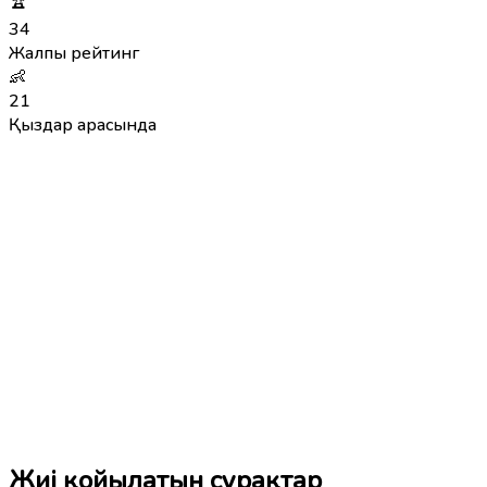
🏆
34
Жалпы рейтинг
👶
21
Қыздар арасында
Жиі қойылатын сұрақтар