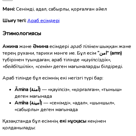
Мәні:
Сенімді, адал, сабырлы, қорғалған әйел
Шығу тегі:
Араб есімдерi
Этимологиясы
Амина
және
Әмина
есімдері
араб тілінен
шыққан және
терең рухани, тарихи мәнге ие. Бұл есім
“امن” (amn)
түбірінен туындаған, араб тілінде
«қауіпсіздік»,
«бейбітшілік», «сенім»
деген мағыналарды білдіреді.
Араб тілінде бұл есімнің екі негізгі түрі бар:
Āmina (آمنة)
— «қауіпсіз», «қорғалған», «тыныш»
деген мағынада
Amīna (أمينة)
— «сенімді», «адал», «шыншыл»,
«сабырлы» деген мағынада
Қазақстанда бұл есімнің
екі нұсқасы
кеңінен
қолданылады: