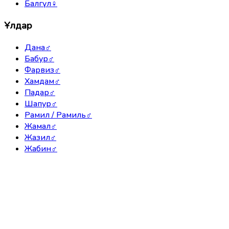
Балгүл
♀
Ұлдар
Дана
♂
Бабур
♂
Фарвиз
♂
Хамдам
♂
Падар
♂
Шапур
♂
Рамил / Рамиль
♂
Жамал
♂
Жазил
♂
Жабин
♂