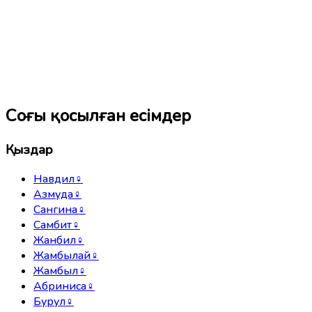
Соңғы қосылған есімдер
Қыздар
Навдил
♀
Азмуда
♀
Сангина
♀
Самбит
♀
Жанбил
♀
Жамбылай
♀
Жамбыл
♀
Абриниса
♀
Бурул
♀