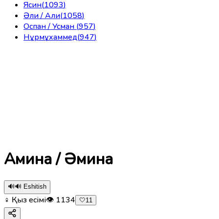
Ясин
(
1093
)
Әли / Али
(
1058
)
Оспан / Усман
(
957
)
Нұрмұхаммед
(
947
)
Амина / Әмина
🔊
🔊 Eshitish
♀ Қыз есімі
👁
1134
🤍
11