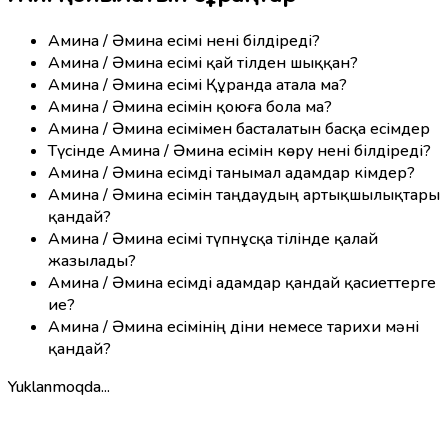
Амина / Әмина есімі нені білдіреді?
Амина / Әмина есімі қай тілден шыққан?
Амина / Әмина есімі Құранда атала ма?
Амина / Әмина есімін қоюға бола ма?
Амина / Әмина есімімен басталатын басқа есімдер
Түсінде Амина / Әмина есімін көру нені білдіреді?
Амина / Әмина есімді танымал адамдар кімдер?
Амина / Әмина есімін таңдаудың артықшылықтары
қандай?
Амина / Әмина есімі түпнұсқа тілінде қалай
жазылады?
Амина / Әмина есімді адамдар қандай қасиеттерге
ие?
Амина / Әмина есімінің діни немесе тарихи мәні
қандай?
Yuklanmoqda...