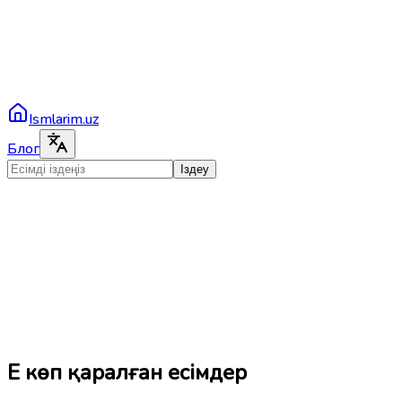
Ismlarim.uz
Блог
Іздеу
Ең көп қаралған есімдер