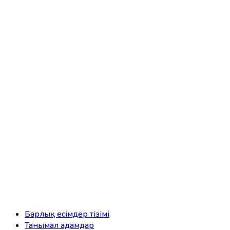
Барлық есімдер тізімі
Танымал адамдар