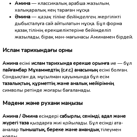
Амина
— классикалық арабша жазылым,
халықаралық кең тараған нұсқа
Әмина
—
қазақ тіліне бейімделген
, жергілікті
дыбысталуға сай айтылатын нұсқа. Бұл форма
қазақ тілінің ерекшеліктеріне бейімделіп
жазылады, бірақ мән-мағынасы Аминамен бірдей.
Ислам тарихындағы орны
Амина
есімі
ислам тарихында ерекше орынға
ие — бұл
пайғамбар Мұхаммедтің (с.ғ.с.) анасының
есімі болған.
Сондықтан да, мұсылман қауымында бұл есім
тазалықтың, құрметтің және аналық мейірімнің
символы ретінде жоғары бағаланады.
Мәдени және рухани маңызы
Амина / Әмина
есімдері
сабырлы, сенімді, адал және
жүрегі таза
қыздарға жиі қойылады. Бұл есімді ата-
аналар
тыныштық, береке және амандық
тілеумен
қояды.