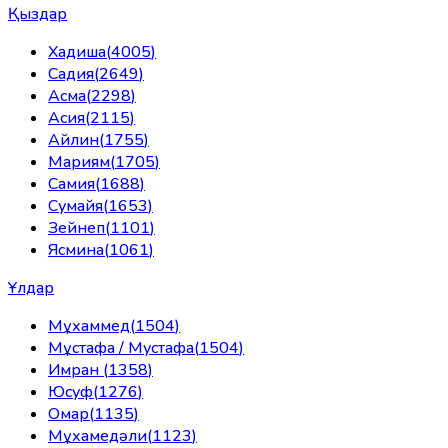
Қыздар
Хадиша
(
4005
)
Садия
(
2649
)
Асма
(
2298
)
Асия
(
2115
)
Айлин
(
1755
)
Мариям
(
1705
)
Самия
(
1688
)
Сумайя
(
1653
)
Зейнеп
(
1101
)
Ясмина
(
1061
)
Ұлдар
Мұхаммед
(
1504
)
Мұстафа / Мустафа
(
1504
)
Имран
(
1358
)
Юсуф
(
1276
)
Омар
(
1135
)
Мұхамедәли
(
1123
)