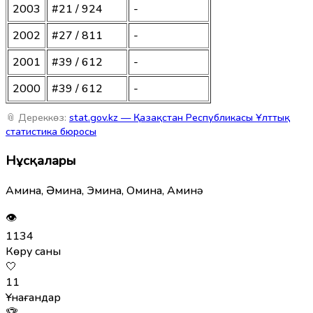
2003
#21 / 924
-
2002
#27 / 811
-
2001
#39 / 612
-
2000
#39 / 612
-
📎 Дереккөз:
stat.gov.kz — Қазақстан Республикасы Ұлттық
статистика бюросы
Нұсқалары
Амина, Әмина, Эмина, Омина, Аминә
👁
1134
Көру саны
🤍
11
Ұнағандар