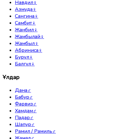
Навдил
♀
Азмуда
♀
Сангина
♀
Самбит
♀
Жанбил
♀
Жамбылай
♀
Жамбыл
♀
Абриниса
♀
Бурул
♀
Балгүл
♀
Ұлдар
Дана
♂
Бабур
♂
Фарвиз
♂
Хамдам
♂
Падар
♂
Шапур
♂
Рамил / Рамиль
♂
Жамал
♂