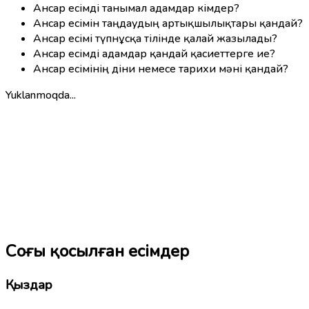
Ансар есімді танымал адамдар кімдер?
Ансар есімін таңдаудың артықшылықтары қандай?
Ансар есімі түпнұсқа тілінде қалай жазылады?
Ансар есімді адамдар қандай қасиеттерге ие?
Ансар есімінің діни немесе тарихи мәні қандай?
Yuklanmoqda...
Соңғы қосылған есімдер
Қыздар