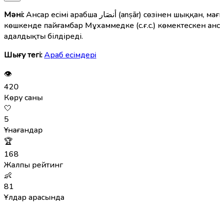
Мәні:
Ансар есімі арабша أنصَار (anṣār) сөзінен шыққан, мағынасы — «көмекші», «құтқарушы» немесе «қолдаушы». Бұл есім әсіресе Ислам тарихында Меккеден Мединаға
көшкенде пайғамбар Мұхаммедке (с.ғ.с.) көмектескен ан
адалдықты білдіреді.
Шығу тегі:
Араб есімдерi
👁
420
Көру саны
🤍
5
Ұнағандар
🏆
168
Жалпы рейтинг
👶
81
Ұлдар арасында