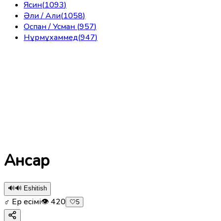
Ясин
(
1093
)
Әли / Али
(
1058
)
Оспан / Усман
(
957
)
Нұрмұхаммед
(
947
)
Ансар
🔊
🔊 Eshitish
♂ Ер есімі
👁
420
🤍
5