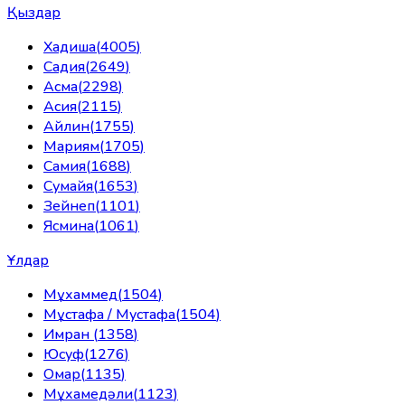
Қыздар
Хадиша
(
4005
)
Садия
(
2649
)
Асма
(
2298
)
Асия
(
2115
)
Айлин
(
1755
)
Мариям
(
1705
)
Самия
(
1688
)
Сумайя
(
1653
)
Зейнеп
(
1101
)
Ясмина
(
1061
)
Ұлдар
Мұхаммед
(
1504
)
Мұстафа / Мустафа
(
1504
)
Имран
(
1358
)
Юсуф
(
1276
)
Омар
(
1135
)
Мұхамедәли
(
1123
)