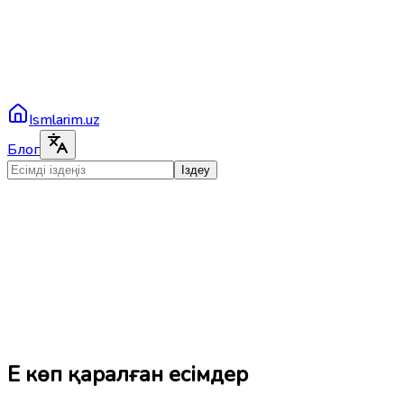
Ismlarim.uz
Блог
Іздеу
Ең көп қаралған есімдер