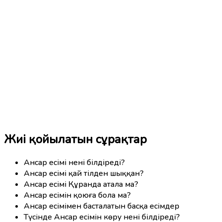
Жиі қойылатын сұрақтар
Ансар есімі нені білдіреді?
Ансар есімі қай тілден шыққан?
Ансар есімі Құранда атала ма?
Ансар есімін қоюға бола ма?
Ансар есімімен басталатын басқа есімдер
Түсінде Ансар есімін көру нені білдіреді?