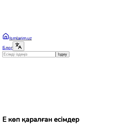
Ismlarim.uz
Блог
Іздеу
Ең көп қаралған есімдер