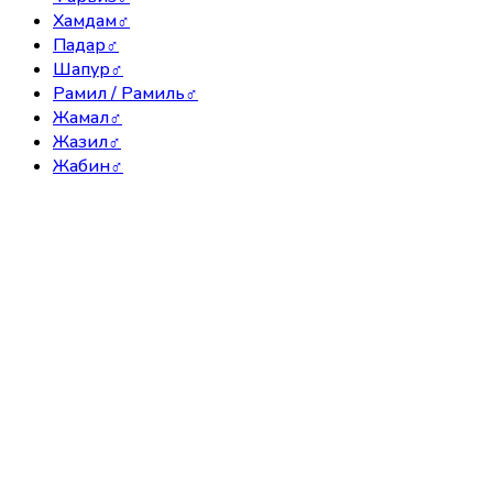
Хамдам
♂
Падар
♂
Шапур
♂
Рамил / Рамиль
♂
Жамал
♂
Жазил
♂
Жабин
♂