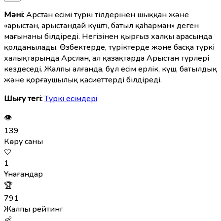
Мәні:
Арстан есімі түркі тілдерінен шыққан және
«арыстан, арыстандай күшті, батыл қаһарман» деген
мағынаны білдіреді. Негізінен қырғыз халқы арасында
қолданылады. Өзбектерде, түріктерде және басқа түркі
халықтарында Арслан, ал қазақтарда Арыстан түрлері
кездеседі. Жалпы алғанда, бұл есім ерлік, күш, батылдық
және қорғаушылық қасиеттерді білдіреді.
Шығу тегі:
Түркі есімдерi
👁
139
Көру саны
🤍
1
Ұнағандар
🏆
791
Жалпы рейтинг
👶