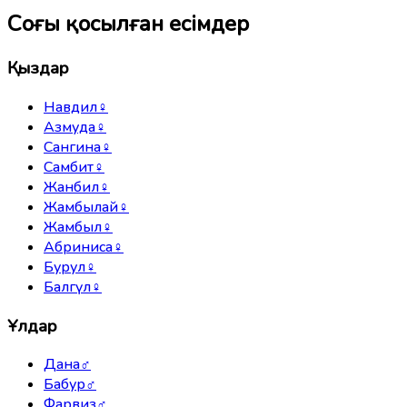
Соңғы қосылған есімдер
Қыздар
Навдил
♀
Азмуда
♀
Сангина
♀
Самбит
♀
Жанбил
♀
Жамбылай
♀
Жамбыл
♀
Абриниса
♀
Бурул
♀
Балгүл
♀
Ұлдар
Дана
♂
Бабур
♂
Фарвиз
♂