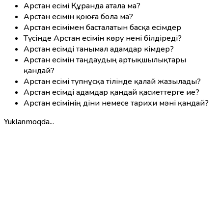
Арстан есімі Құранда атала ма?
Арстан есімін қоюға бола ма?
Арстан есімімен басталатын басқа есімдер
Түсінде Арстан есімін көру нені білдіреді?
Арстан есімді танымал адамдар кімдер?
Арстан есімін таңдаудың артықшылықтары
қандай?
Арстан есімі түпнұсқа тілінде қалай жазылады?
Арстан есімді адамдар қандай қасиеттерге ие?
Арстан есімінің діни немесе тарихи мәні қандай?
Yuklanmoqda...