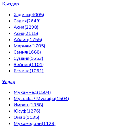
Қыздар
Хадиша
(
4005
)
Садия
(
2649
)
Асма
(
2298
)
Асия
(
2115
)
Айлин
(
1755
)
Мариям
(
1705
)
Самия
(
1688
)
Сумайя
(
1653
)
Зейнеп
(
1101
)
Ясмина
(
1061
)
Ұлдар
Мұхаммед
(
1504
)
Мұстафа / Мустафа
(
1504
)
Имран
(
1358
)
Юсуф
(
1276
)
Омар
(
1135
)
Мұхамедәли
(
1123
)