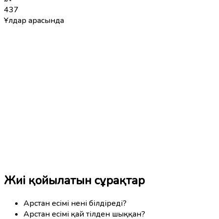
437
Ұлдар арасында
Жиі қойылатын сұрақтар
Арстан есімі нені білдіреді?
Арстан есімі қай тілден шыққан?