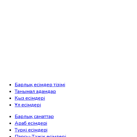
Барлық есімдер тізімі
Танымал адамдар
Қыз есімдері
Ұл есімдері
Барлық санаттар
Араб есімдерi
Түркі есімдерi
Парсы-Тәжік есімдері