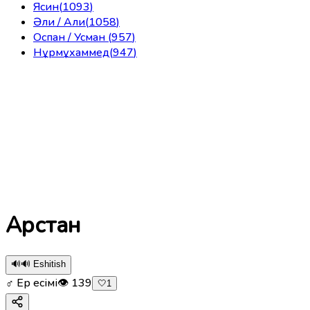
Ясин
(
1093
)
Әли / Али
(
1058
)
Оспан / Усман
(
957
)
Нұрмұхаммед
(
947
)
Арстан
🔊
🔊 Eshitish
♂ Ер есімі
👁
139
🤍
1