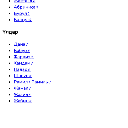
Жамбыл
♀
Абриниса
♀
Бурул
♀
Балгүл
♀
Ұлдар
Дана
♂
Бабур
♂
Фарвиз
♂
Хамдам
♂
Падар
♂
Шапур
♂
Рамил / Рамиль
♂
Жамал
♂
Жазил
♂
Жабин
♂