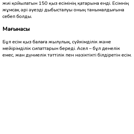
жиі қойылатын 150 қыз есімінің қатарына енді. Есімнің
жұмсақ әрі әуезді дыбысталуы оның танымалдығына
себеп болды.
Мағынасы
Бұл есім қыз балаға жылулық, сүйкімділік және
мейірімділік сипаттарын береді. Асел – бұл денелік
емес, жан дүниелік тәттілік пен нәзіктікті білдіретін есім.