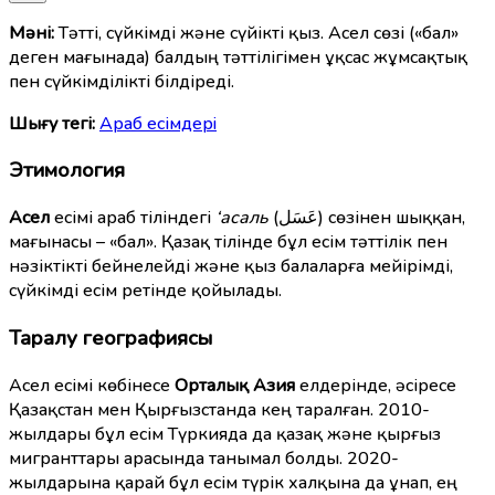
Мәні:
Тәтті, сүйкімді және сүйікті қыз. Асел сөзі («бал»
деген мағынада) балдың тәттілігімен ұқсас жұмсақтық
пен сүйкімділікті білдіреді.
Шығу тегі:
Араб есімдерi
Этимология
Асел
есімі араб тіліндегі
‘асаль
(عَسَل) сөзінен шыққан,
мағынасы – «бал». Қазақ тілінде бұл есім тәттілік пен
нәзіктікті бейнелейді және қыз балаларға мейірімді,
сүйкімді есім ретінде қойылады.
Таралу географиясы
Асел есімі көбінесе
Орталық Азия
елдерінде, әсіресе
Қазақстан мен Қырғызстанда кең таралған. 2010-
жылдары бұл есім Түркияда да қазақ және қырғыз
мигранттары арасында танымал болды. 2020-
жылдарына қарай бұл есім түрік халқына да ұнап, ең