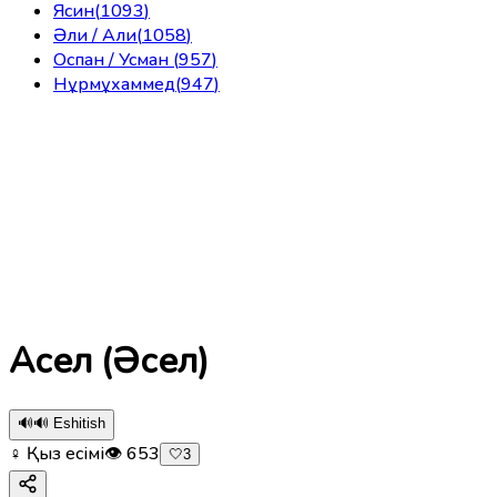
Ясин
(
1093
)
Әли / Али
(
1058
)
Оспан / Усман
(
957
)
Нұрмұхаммед
(
947
)
Асел (Әсел)
🔊
🔊 Eshitish
♀ Қыз есімі
👁
653
🤍
3