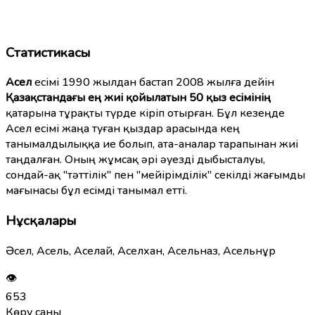
Статистикасы
Асел
есімі 1990 жылдан бастап 2008 жылға дейін
Қазақстандағы ең жиі қойылатын 50 қыз есімінің
қатарына тұрақты түрде кіріп отырған. Бұл кезеңде
Асел есімі жаңа туған қыздар арасында кең
танымалдылыққа ие болып, ата-аналар тарапынан жиі
таңдалған. Оның жұмсақ әрі әуезді дыбысталуы,
сондай-ақ "тәттілік" пен "мейірімділік" секілді жағымды
мағынасы бұл есімді танымал етті.
Нұсқалары
Әсел, Асель, Аселай, Аселхан, Асельназ, Асельнұр
👁
653
Көру саны