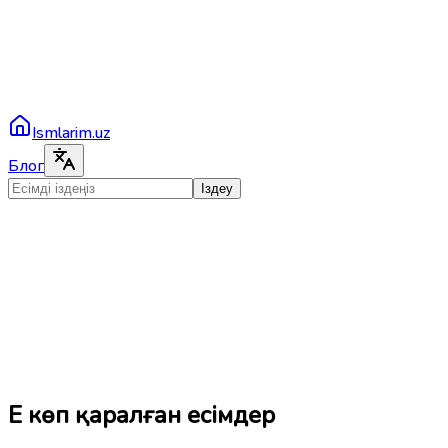
Ismlarim.uz
Блог
Іздеу
Ең көп қаралған есімдер