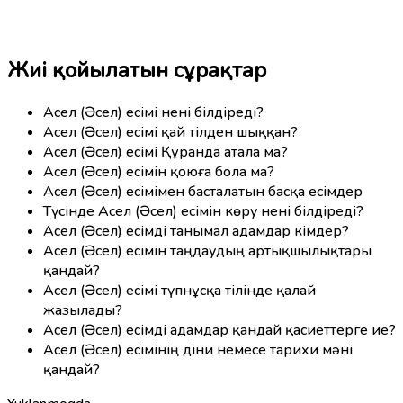
Жиі қойылатын сұрақтар
Асел (Әсел) есімі нені білдіреді?
Асел (Әсел) есімі қай тілден шыққан?
Асел (Әсел) есімі Құранда атала ма?
Асел (Әсел) есімін қоюға бола ма?
Асел (Әсел) есімімен басталатын басқа есімдер
Түсінде Асел (Әсел) есімін көру нені білдіреді?
Асел (Әсел) есімді танымал адамдар кімдер?
Асел (Әсел) есімін таңдаудың артықшылықтары
қандай?
Асел (Әсел) есімі түпнұсқа тілінде қалай
жазылады?
Асел (Әсел) есімді адамдар қандай қасиеттерге ие?
Асел (Әсел) есімінің діни немесе тарихи мәні
қандай?