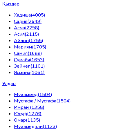
Қыздар
Хадиша
(
4005
)
Садия
(
2649
)
Асма
(
2298
)
Асия
(
2115
)
Айлин
(
1755
)
Мариям
(
1705
)
Самия
(
1688
)
Сумайя
(
1653
)
Зейнеп
(
1101
)
Ясмина
(
1061
)
Ұлдар
Мұхаммед
(
1504
)
Мұстафа / Мустафа
(
1504
)
Имран
(
1358
)
Юсуф
(
1276
)
Омар
(
1135
)
Мұхамедәли
(
1123
)