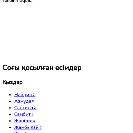
Yuklanmoqda...
Соңғы қосылған есімдер
Қыздар
Навдил
♀
Азмуда
♀
Сангина
♀
Самбит
♀
Жанбил
♀
Жамбылай
♀