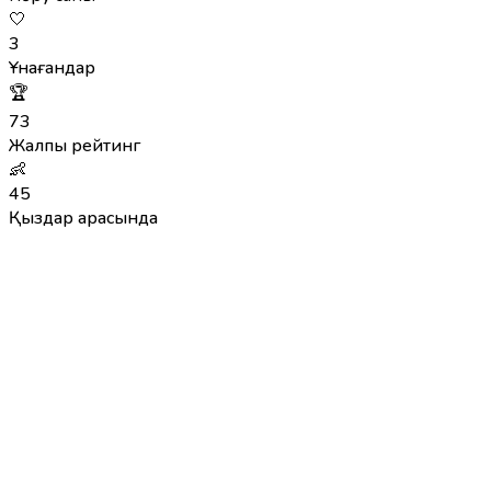
🤍
3
Ұнағандар
🏆
73
Жалпы рейтинг
👶
45
Қыздар арасында