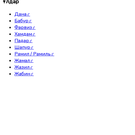
Ұлдар
Дана
♂
Бабур
♂
Фарвиз
♂
Хамдам
♂
Падар
♂
Шапур
♂
Рамил / Рамиль
♂
Жамал
♂
Жазил
♂
Жабин
♂