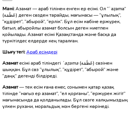
Мәні:
Азамат — араб тілінен енген ер есімі. Ол “ʿaẓama”
(عَظَمَة) деген сөзден тарайды, мағынасы — “ұлылық”,
“құдірет”, “абырой”, “ерлік”. Бұл есім көбіне ержүрек,
батыл, абыройлы азамат болсын деген ниетпен
қойылады. Азамат есімі Қазақстанда және басқа да
түркітілдес елдерде кең таралған.
Шығу тегі:
Араб есімдерi
Азамат
есімі араб тіліндегі
ʿaẓama
(عَظَمَة) сөзінен
шыққан. Бұл сөз “ұлылық”, “құдірет”, “абырой” және
“даңқ” дегенді білдіреді.
Азамат
— тек есім ғана емес, сонымен қатар қазақ
тілінде “нағыз ер азамат”, “ел қорғаны”, “ержүрек жігіт”
мағынасында да қолданылады. Бұл сөзге халқымыздың
үлкен рухани, моральдық мән бергені көрінеді.