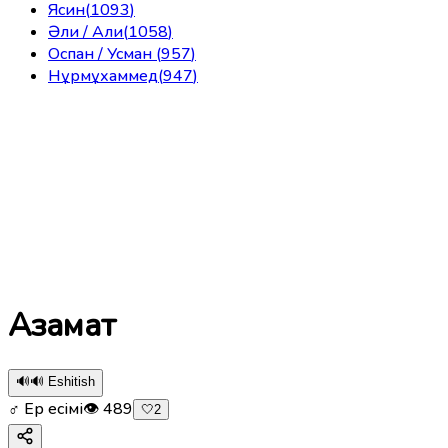
Ясин
(
1093
)
Әли / Али
(
1058
)
Оспан / Усман
(
957
)
Нұрмұхаммед
(
947
)
Азамат
🔊
🔊 Eshitish
♂ Ер есімі
👁
489
🤍
2