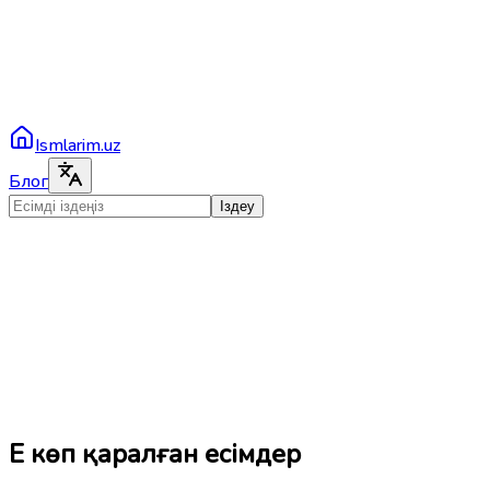
Ismlarim.uz
Блог
Іздеу
Ең көп қаралған есімдер