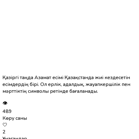
Қазіргі таңда Азамат есімі Қазақстанда жиі кездесетін
есімдердің бірі. Ол ерлік, адалдық, жауапкершілік пен
мәрттіктің символы ретінде бағаланады.
👁
489
Көру саны
🤍
2
Ұнағандар