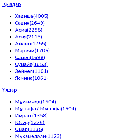
Қыздар
Хадиша
(
4005
)
Садия
(
2649
)
Асма
(
2298
)
Асия
(
2115
)
Айлин
(
1755
)
Мариям
(
1705
)
Самия
(
1688
)
Сумайя
(
1653
)
Зейнеп
(
1101
)
Ясмина
(
1061
)
Ұлдар
Мұхаммед
(
1504
)
Мұстафа / Мустафа
(
1504
)
Имран
(
1358
)
Юсуф
(
1276
)
Омар
(
1135
)
Мұхамедәли
(
1123
)