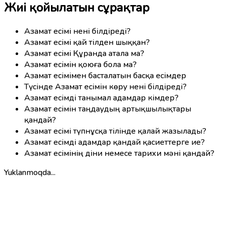
Жиі қойылатын сұрақтар
Азамат есімі нені білдіреді?
Азамат есімі қай тілден шыққан?
Азамат есімі Құранда атала ма?
Азамат есімін қоюға бола ма?
Азамат есімімен басталатын басқа есімдер
Түсінде Азамат есімін көру нені білдіреді?
Азамат есімді танымал адамдар кімдер?
Азамат есімін таңдаудың артықшылықтары
қандай?
Азамат есімі түпнұсқа тілінде қалай жазылады?
Азамат есімді адамдар қандай қасиеттерге ие?
Азамат есімінің діни немесе тарихи мәні қандай?
Yuklanmoqda...