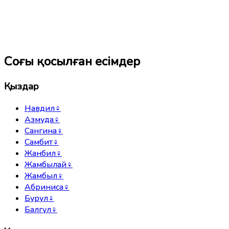
Соңғы қосылған есімдер
Қыздар
Навдил
♀
Азмуда
♀
Сангина
♀
Самбит
♀
Жанбил
♀
Жамбылай
♀
Жамбыл
♀
Абриниса
♀
Бурул
♀
Балгүл
♀