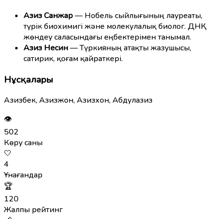
Азиз Санжар
— Нобель сыйлығының лауреаты,
түрік биохимигі және молекулалық биолог. ДНҚ
жөндеу саласындағы еңбектерімен танымал.
Азиз Несин
— Түркияның атақты жазушысы,
сатирик, қоғам қайраткері.
Нұсқалары
Азизбек, Азизжон, Азизхон, Абдулазиз
👁
502
Көру саны
🤍
4
Ұнағандар
🏆
120
Жалпы рейтинг