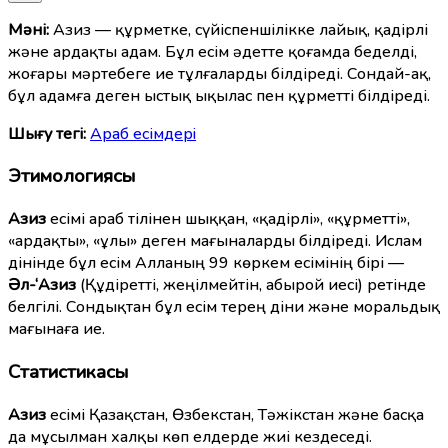
Мәні:
Азиз — құрметке, сүйіспеншілікке лайық, қадірлі
және ардақты адам. Бұл есім әдетте қоғамда беделді,
жоғары мәртебеге ие тұлғаларды білдіреді. Сондай-ақ,
бұл адамға деген ыстық ықылас пен құрметті білдіреді.
Шығу тегі:
Араб есімдерi
Этимологиясы
Азиз
есімі араб тілінен шыққан, «қадірлі», «құрметті»,
«ардақты», «ұлы» деген мағыналарды білдіреді. Ислам
дінінде бұл есім Алланың 99 көркем есімінің бірі —
Әл-‘Азиз
(Құдіретті, жеңілмейтін, абырой иесі) ретінде
белгілі. Сондықтан бұл есім терең діни және моральдық
мағынаға ие.
Статистикасы
Азиз
есімі Қазақстан, Өзбекстан, Тәжікстан және басқа
да мұсылман халқы көп елдерде жиі кездеседі.