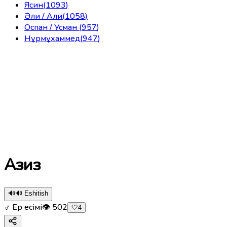
Ясин
(
1093
)
Әли / Али
(
1058
)
Оспан / Усман
(
957
)
Нұрмұхаммед
(
947
)
Азиз
🔊
🔊 Eshitish
♂ Ер есімі
👁
502
🤍
4