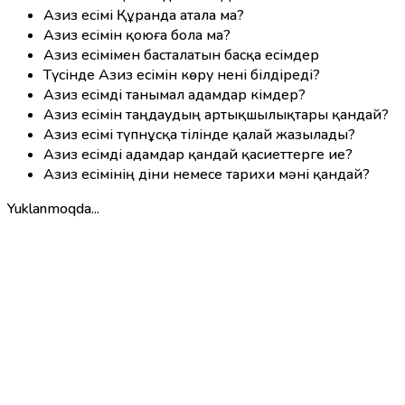
Азиз есімі Құранда атала ма?
Азиз есімін қоюға бола ма?
Азиз есімімен басталатын басқа есімдер
Түсінде Азиз есімін көру нені білдіреді?
Азиз есімді танымал адамдар кімдер?
Азиз есімін таңдаудың артықшылықтары қандай?
Азиз есімі түпнұсқа тілінде қалай жазылады?
Азиз есімді адамдар қандай қасиеттерге ие?
Азиз есімінің діни немесе тарихи мәні қандай?
Yuklanmoqda...