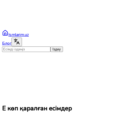
Ismlarim.uz
Блог
Іздеу
Ең көп қаралған есімдер