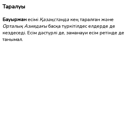
Таралуы
Бауыржан
есімі
Қазақстанда
кең таралған және
Орталық Азиядағы
басқа түркітілдес елдерде де
кездеседі. Есім дәстүрлі де, заманауи есім ретінде де
танымал.