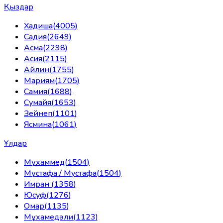
Қыздар
Хадиша
(
4005
)
Садия
(
2649
)
Асма
(
2298
)
Асия
(
2115
)
Айлин
(
1755
)
Мариям
(
1705
)
Самия
(
1688
)
Сумайя
(
1653
)
Зейнеп
(
1101
)
Ясмина
(
1061
)
Ұлдар
Мұхаммед
(
1504
)
Мұстафа / Мустафа
(
1504
)
Имран
(
1358
)
Юсуф
(
1276
)
Омар
(
1135
)
Мұхамедәли
(
1123
)