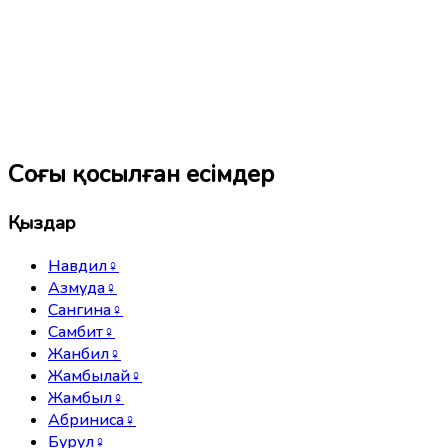
Соңғы қосылған есімдер
Қыздар
Навдил
♀
Азмуда
♀
Сангина
♀
Самбит
♀
Жанбил
♀
Жамбылай
♀
Жамбыл
♀
Абриниса
♀
Бурул
♀