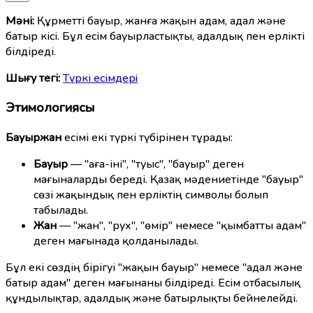
Мәні:
Құрметті бауыр, жанға жақын адам, адал және
батыр кісі. Бұл есім бауырластықты, адалдық пен ерлікті
білдіреді.
Шығу тегі:
Түркі есімдерi
Этимологиясы
Бауыржан
есімі екі түркі түбірінен тұрады:
Бауыр
— "аға-іні", "туыс", "бауыр" деген
мағыналарды береді. Қазақ мәдениетінде "бауыр"
сөзі жақындық пен ерліктің символы болып
табылады.
Жан
— "жан", "рух", "өмір" немесе "қымбатты адам"
деген мағынада қолданылады.
Бұл екі сөздің бірігуі "жақын бауыр" немесе "адал және
батыр адам" деген мағынаны білдіреді. Есім отбасылық
құндылықтар, адалдық және батырлықты бейнелейді.