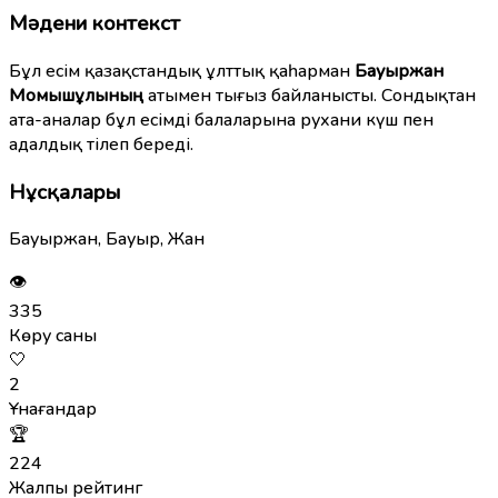
Мәдени контекст
Бұл есім қазақстандық ұлттық қаһарман
Бауыржан
Момышұлының
атымен тығыз байланысты. Сондықтан
ата-аналар бұл есімді балаларына рухани күш пен
адалдық тілеп береді.
Нұсқалары
Бауыржан, Бауыр, Жан
👁
335
Көру саны
🤍
2
Ұнағандар
🏆
224
Жалпы рейтинг