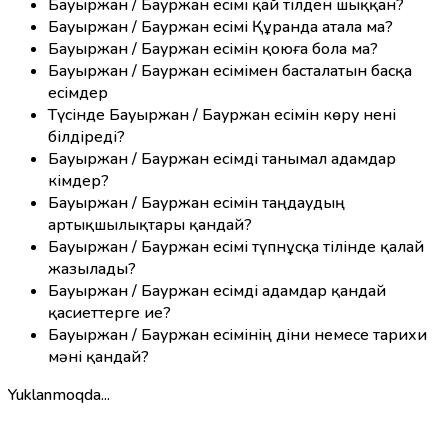
Бауыржан / Бауржан есімі қай тілден шыққан?
Бауыржан / Бауржан есімі Құранда атала ма?
Бауыржан / Бауржан есімін қоюға бола ма?
Бауыржан / Бауржан есімімен басталатын басқа
есімдер
Түсінде Бауыржан / Бауржан есімін көру нені
білдіреді?
Бауыржан / Бауржан есімді танымал адамдар
кімдер?
Бауыржан / Бауржан есімін таңдаудың
артықшылықтары қандай?
Бауыржан / Бауржан есімі түпнұсқа тілінде қалай
жазылады?
Бауыржан / Бауржан есімді адамдар қандай
қасиеттерге ие?
Бауыржан / Бауржан есімінің діни немесе тарихи
мәні қандай?
Yuklanmoqda...