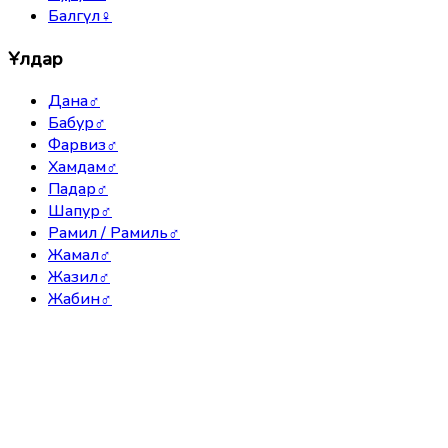
Балгүл
♀
Ұлдар
Дана
♂
Бабур
♂
Фарвиз
♂
Хамдам
♂
Падар
♂
Шапур
♂
Рамил / Рамиль
♂
Жамал
♂
Жазил
♂
Жабин
♂