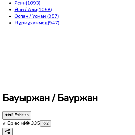
Ясин
(
1093
)
Әли / Али
(
1058
)
Оспан / Усман
(
957
)
Нұрмұхаммед
(
947
)
Бауыржан / Бауржан
🔊
🔊 Eshitish
♂ Ер есімі
👁
335
🤍
2