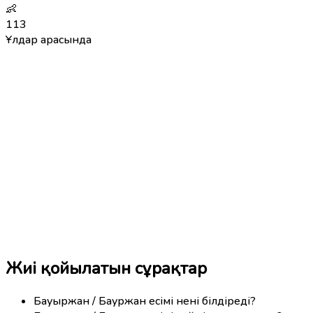
👶
113
Ұлдар арасында
Жиі қойылатын сұрақтар
Бауыржан / Бауржан есімі нені білдіреді?