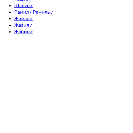
Шапур
♂
Рамил / Рамиль
♂
Жамал
♂
Жазил
♂
Жабин
♂