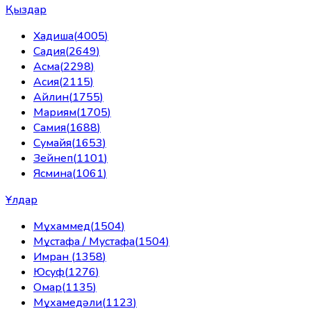
Қыздар
Хадиша
(
4005
)
Садия
(
2649
)
Асма
(
2298
)
Асия
(
2115
)
Айлин
(
1755
)
Мариям
(
1705
)
Самия
(
1688
)
Сумайя
(
1653
)
Зейнеп
(
1101
)
Ясмина
(
1061
)
Ұлдар
Мұхаммед
(
1504
)
Мұстафа / Мустафа
(
1504
)
Имран
(
1358
)
Юсуф
(
1276
)
Омар
(
1135
)
Мұхамедәли
(
1123
)