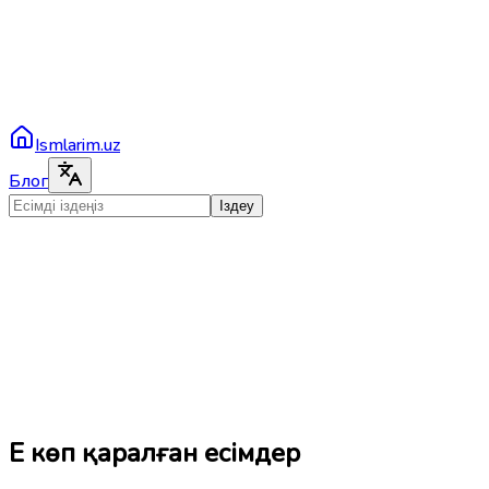
Ismlarim.uz
Блог
Іздеу
Ең көп қаралған есімдер