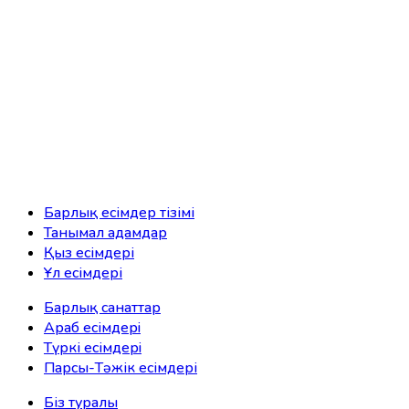
Барлық есімдер тізімі
Танымал адамдар
Қыз есімдері
Ұл есімдері
Барлық санаттар
Араб есімдерi
Түркі есімдерi
Парсы-Тәжік есімдері
Біз туралы