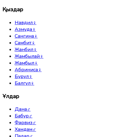
Қыздар
Навдил
♀
Азмуда
♀
Сангина
♀
Самбит
♀
Жанбил
♀
Жамбылай
♀
Жамбыл
♀
Абриниса
♀
Бурул
♀
Балгүл
♀
Ұлдар
Дана
♂
Бабур
♂
Фарвиз
♂
Хамдам
♂
Падар
♂