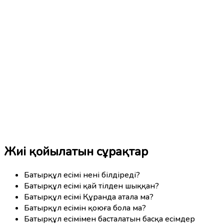
Жиі қойылатын сұрақтар
Батырқұл есімі нені білдіреді?
Батырқұл есімі қай тілден шыққан?
Батырқұл есімі Құранда атала ма?
Батырқұл есімін қоюға бола ма?
Батырқұл есімімен басталатын басқа есімдер