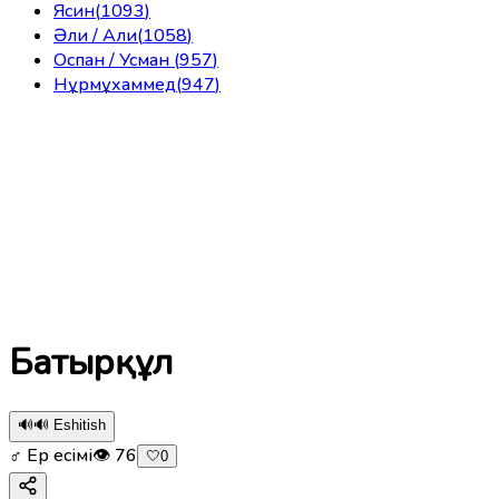
Ясин
(
1093
)
Әли / Али
(
1058
)
Оспан / Усман
(
957
)
Нұрмұхаммед
(
947
)
Батырқұл
🔊
🔊 Eshitish
♂ Ер есімі
👁
76
🤍
0