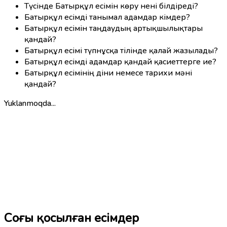
Түсінде Батырқұл есімін көру нені білдіреді?
Батырқұл есімді танымал адамдар кімдер?
Батырқұл есімін таңдаудың артықшылықтары
қандай?
Батырқұл есімі түпнұсқа тілінде қалай жазылады?
Батырқұл есімді адамдар қандай қасиеттерге ие?
Батырқұл есімінің діни немесе тарихи мәні
қандай?
Yuklanmoqda...
Соңғы қосылған есімдер