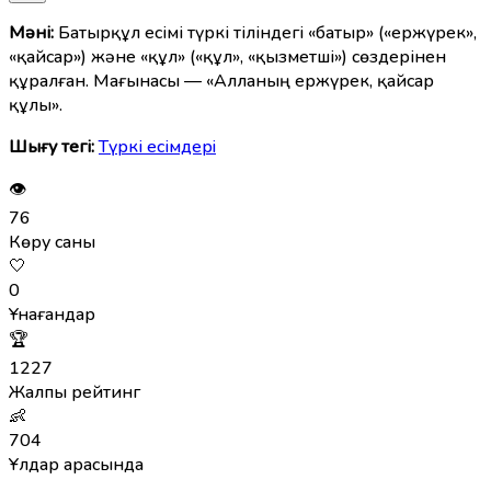
Мәні:
Батырқұл есімі түркі тіліндегі «батыр» («ержүрек»,
«қайсар») және «құл» («құл», «қызметші») сөздерінен
құралған. Мағынасы — «Алланың ержүрек, қайсар
құлы».
Шығу тегі:
Түркі есімдерi
👁
76
Көру саны
🤍
0
Ұнағандар
🏆
1227
Жалпы рейтинг
👶
704
Ұлдар арасында