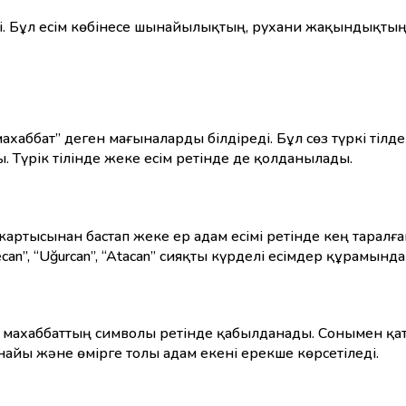
іреді. Бұл есім көбінесе шынайылықтың, рухани жақындықт
”, “махаббат” деген мағыналарды білдіреді. Бұл сөз түркі т
. Түрік тілінде жеке есім ретінде де қолданылады.
жартысынан бастап жеке ер адам есімі ретінде кең таралғ
can”, “Uğurcan”, “Atacan” сияқты күрделі есімдер құрамында
және махаббаттың символы ретінде қабылданады. Сонымен
найы және өмірге толы адам екені ерекше көрсетіледі.