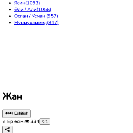
Ясин
(
1093
)
Әли / Али
(
1058
)
Оспан / Усман
(
957
)
Нұрмұхаммед
(
947
)
Жан
🔊
🔊 Eshitish
♂ Ер есімі
👁
334
🤍
1