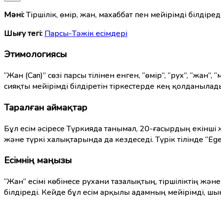
Мәні:
Тіршілік, өмір, жан, махаббат пен мейірімді білд
Шығу тегі:
Парсы-Тәжік есімдері
Этимологиясы
“Жан (Can)” сөзі парсы тілінен енген, “өмір”, “рух”, “жан
сияқты мейірімді білдіретін тіркестерде кең қолданылады
Таралған аймақтар
Бұл есім әсіресе Түркияда танымал, 20-ғасырдың екінші 
және түркі халықтарында да кездеседі. Түрік тілінде “Ege
Есімнің маңызы
“Жан” есімі көбінесе рухани тазалықтың, тіршіліктің 
білдіреді. Кейде бұл есім арқылы адамның мейірімді, шы