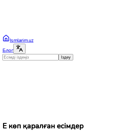
Ismlarim.uz
Блог
Іздеу
Ең көп қаралған есімдер