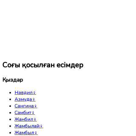
Соңғы қосылған есімдер
Қыздар
Навдил
♀
Азмуда
♀
Сангина
♀
Самбит
♀
Жанбил
♀
Жамбылай
♀
Жамбыл
♀