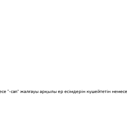
есе “-can” жалғауы арқылы ер есімдерін күшейтетін неме