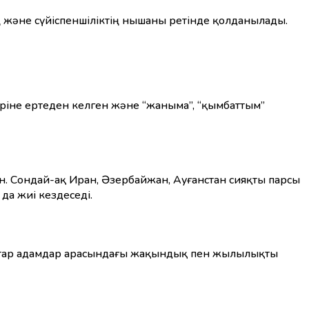
ың және сүйіспеншіліктің нышаны ретінде қолданылады.
ілдеріне ертеден келген және “жаныма”, “қымбаттым”
ан. Сондай-ақ Иран, Әзербайжан, Ауғанстан сияқты парсы
 да жиі кездеседі.
 қатар адамдар арасындағы жақындық пен жылылықты