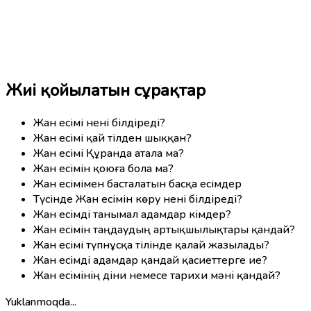
Жиі қойылатын сұрақтар
Жан есімі нені білдіреді?
Жан есімі қай тілден шыққан?
Жан есімі Құранда атала ма?
Жан есімін қоюға бола ма?
Жан есімімен басталатын басқа есімдер
Түсінде Жан есімін көру нені білдіреді?
Жан есімді танымал адамдар кімдер?
Жан есімін таңдаудың артықшылықтары қандай?
Жан есімі түпнұсқа тілінде қалай жазылады?
Жан есімді адамдар қандай қасиеттерге ие?
Жан есімінің діни немесе тарихи мәні қандай?
Yuklanmoqda...