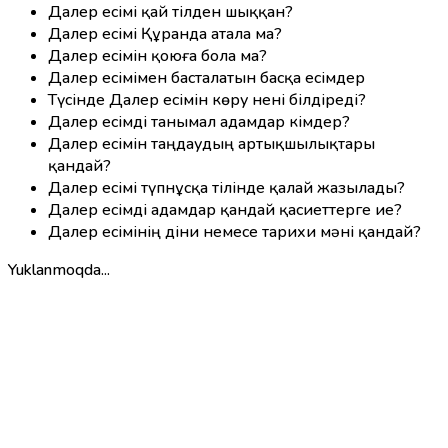
Далер есімі қай тілден шыққан?
Далер есімі Құранда атала ма?
Далер есімін қоюға бола ма?
Далер есімімен басталатын басқа есімдер
Түсінде Далер есімін көру нені білдіреді?
Далер есімді танымал адамдар кімдер?
Далер есімін таңдаудың артықшылықтары
қандай?
Далер есімі түпнұсқа тілінде қалай жазылады?
Далер есімді адамдар қандай қасиеттерге ие?
Далер есімінің діни немесе тарихи мәні қандай?
Yuklanmoqda...