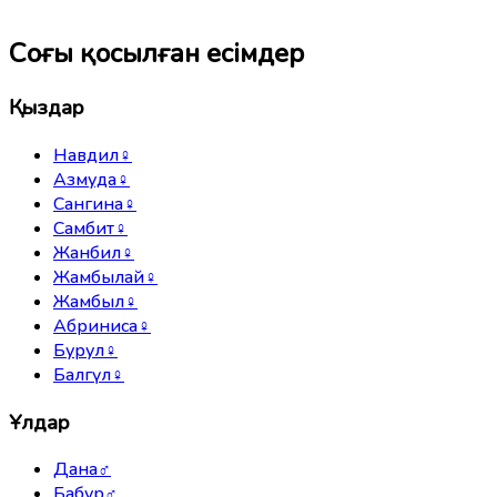
Соңғы қосылған есімдер
Қыздар
Навдил
♀
Азмуда
♀
Сангина
♀
Самбит
♀
Жанбил
♀
Жамбылай
♀
Жамбыл
♀
Абриниса
♀
Бурул
♀
Балгүл
♀
Ұлдар
Дана
♂
Бабур
♂