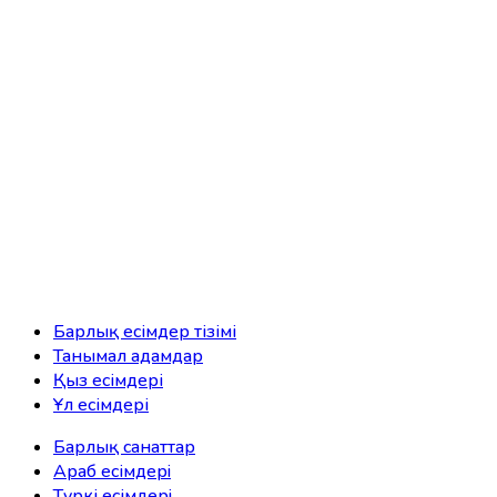
Барлық есімдер тізімі
Танымал адамдар
Қыз есімдері
Ұл есімдері
Барлық санаттар
Араб есімдерi
Түркі есімдерi