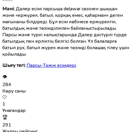
Мәні:
Далер есімі парсыша delawar сөзінен шыққан
және «ержүрек, батыл, қорқақ емес, қаһарман» деген
мағынаны білдіреді. Бұл есім көбінесе ержүректік,
батылдық және төзімділікпен байланыстырылады.
Парсы және түркі халықтарында Далер дәстүрлі түрде
батылдық пен ерліктің белгісі болған. Ұл балаларға
батыл рух, батыл жүрек және төзімді болашақ тілеу үшін
қойылады.
Шығу тегі:
Парсы-Тәжік есімдері
👁
284
Көру саны
🤍
1
Ұнағандар
🏆
291
Жалпы рейтинг