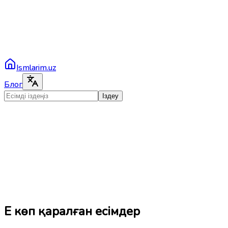
Ismlarim.uz
Блог
Іздеу
Ең көп қаралған есімдер