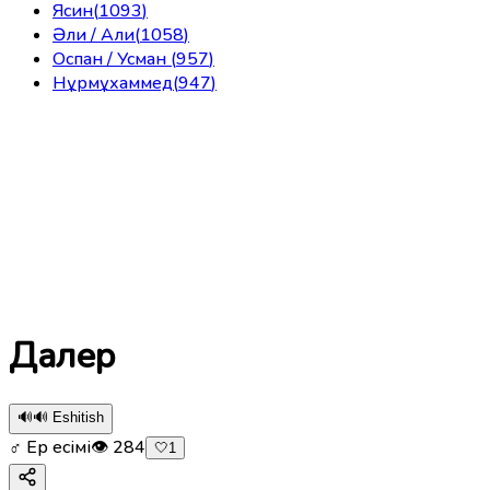
Ясин
(
1093
)
Әли / Али
(
1058
)
Оспан / Усман
(
957
)
Нұрмұхаммед
(
947
)
Далер
🔊
🔊 Eshitish
♂ Ер есімі
👁
284
🤍
1