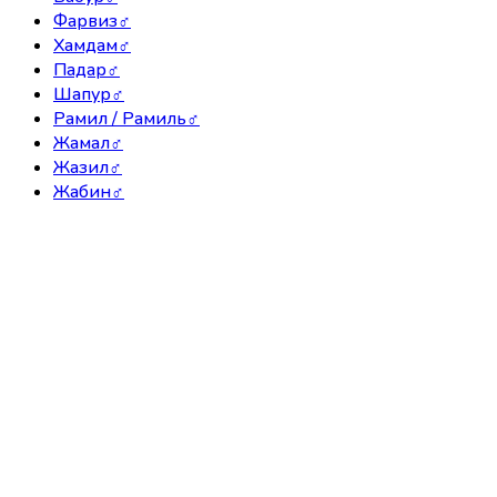
Фарвиз
♂
Хамдам
♂
Падар
♂
Шапур
♂
Рамил / Рамиль
♂
Жамал
♂
Жазил
♂
Жабин
♂