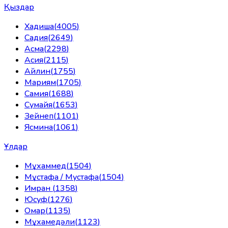
Қыздар
Хадиша
(
4005
)
Садия
(
2649
)
Асма
(
2298
)
Асия
(
2115
)
Айлин
(
1755
)
Мариям
(
1705
)
Самия
(
1688
)
Сумайя
(
1653
)
Зейнеп
(
1101
)
Ясмина
(
1061
)
Ұлдар
Мұхаммед
(
1504
)
Мұстафа / Мустафа
(
1504
)
Имран
(
1358
)
Юсуф
(
1276
)
Омар
(
1135
)
Мұхамедәли
(
1123
)