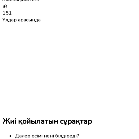
👶
151
Ұлдар арасында
Жиі қойылатын сұрақтар
Далер есімі нені білдіреді?