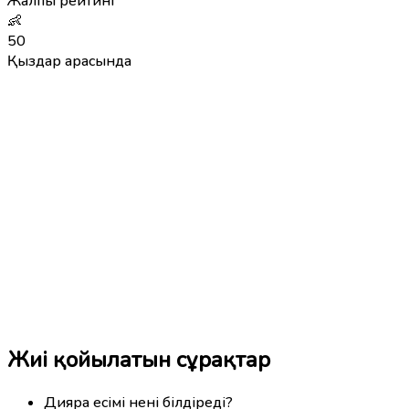
Жалпы рейтинг
👶
50
Қыздар арасында
Жиі қойылатын сұрақтар
Дияра есімі нені білдіреді?