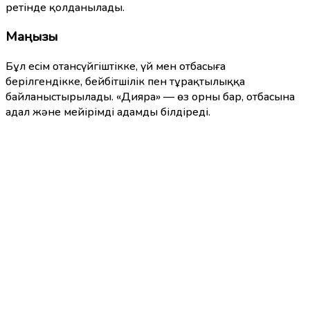
ретінде қолданылады.
Маңызы
Бұл есім отансүйгіштікке, үй мен отбасыға
берілгендікке, бейбітшілік пен тұрақтылыққа
байланыстырылады. «Дияра» — өз орны бар, отбасына
адал және мейірімді адамды білдіреді.