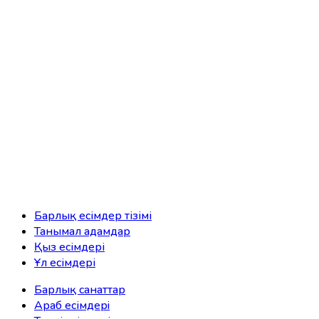
Барлық есімдер тізімі
Танымал адамдар
Қыз есімдері
Ұл есімдері
Барлық санаттар
Араб есімдерi