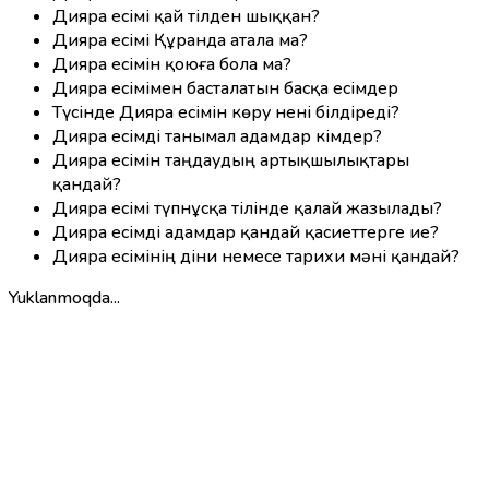
Дияра есімі қай тілден шыққан?
Дияра есімі Құранда атала ма?
Дияра есімін қоюға бола ма?
Дияра есімімен басталатын басқа есімдер
Түсінде Дияра есімін көру нені білдіреді?
Дияра есімді танымал адамдар кімдер?
Дияра есімін таңдаудың артықшылықтары
қандай?
Дияра есімі түпнұсқа тілінде қалай жазылады?
Дияра есімді адамдар қандай қасиеттерге ие?
Дияра есімінің діни немесе тарихи мәні қандай?
Yuklanmoqda...