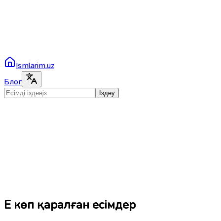
Ismlarim.uz
Блог
Іздеу
Ең көп қаралған есімдер