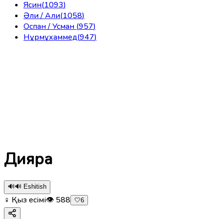
Ясин
(
1093
)
Әли / Али
(
1058
)
Оспан / Усман
(
957
)
Нұрмұхаммед
(
947
)
Дияра
🔊
🔊 Eshitish
♀ Қыз есімі
👁
588
🤍
6