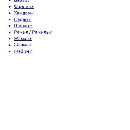
Бабур
♂
Фарвиз
♂
Хамдам
♂
Падар
♂
Шапур
♂
Рамил / Рамиль
♂
Жамал
♂
Жазил
♂
Жабин
♂