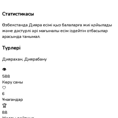
Статистикасы
Өзбекстанда Дияра есімі қыз балаларға жиі қойылады
және дәстүрлі әрі мағыналы есім іздейтін отбасылар
арасында танымал.
Түрлері
Диярахан, Диярабану
👁
588
Көру саны
🤍
6
Ұнағандар
🏆
88