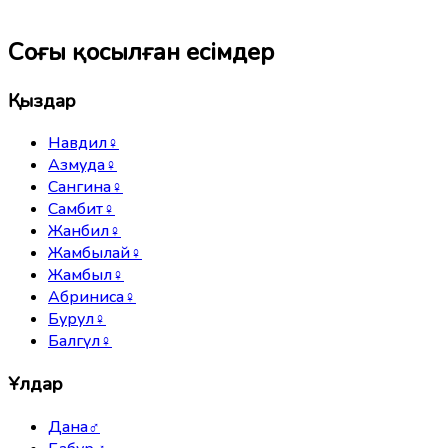
Соңғы қосылған есімдер
Қыздар
Навдил
♀
Азмуда
♀
Сангина
♀
Самбит
♀
Жанбил
♀
Жамбылай
♀
Жамбыл
♀
Абриниса
♀
Бурул
♀
Балгүл
♀
Ұлдар
Дана
♂