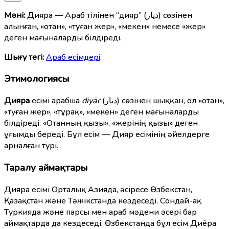
Мәні:
Дияра — Араб тілінен “дияр” (ديار) сөзінен
алынған, «отан», «туған жер», «мекен» немесе «жер»
деген мағыналарды білдіреді.
Шығу тегі:
Араб есімдерi
Этимологиясы
Дияра
есімі арабша
diyār
(ديار) сөзінен шыққан, ол «отан»,
«туған жер», «тұрақ», «мекен» деген мағыналарды
білдіреді. «Отанның қызы», «жерінің қызы» деген
ұғымды береді. Бұл есім — Дияр есімінің әйелдерге
арналған түрі.
Таралу аймақтары
Дияра есімі Орталық Азияда, әсіресе Өзбекстан,
Қазақстан және Тәжікстанда кездеседі. Сондай-ақ
Түркияда және парсы мен араб мәдени әсері бар
аймақтарда да кездеседі. Өзбекстанда бұл есім Диёра