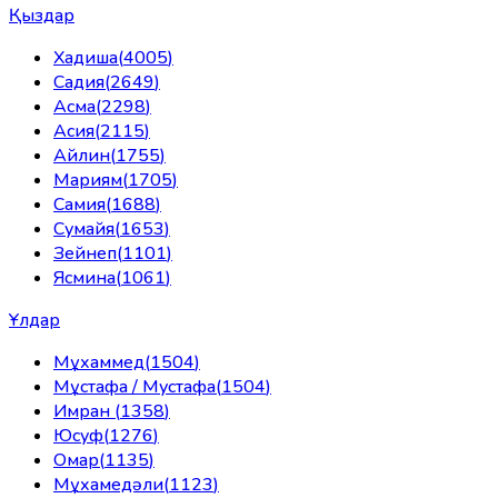
Қыздар
Хадиша
(
4005
)
Садия
(
2649
)
Асма
(
2298
)
Асия
(
2115
)
Айлин
(
1755
)
Мариям
(
1705
)
Самия
(
1688
)
Сумайя
(
1653
)
Зейнеп
(
1101
)
Ясмина
(
1061
)
Ұлдар
Мұхаммед
(
1504
)
Мұстафа / Мустафа
(
1504
)
Имран
(
1358
)
Юсуф
(
1276
)
Омар
(
1135
)
Мұхамедәли
(
1123
)