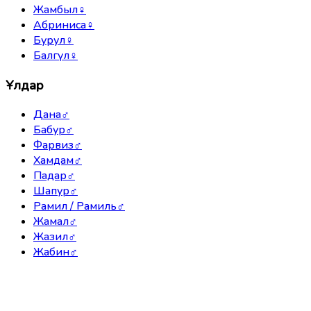
Жамбыл
♀
Абриниса
♀
Бурул
♀
Балгүл
♀
Ұлдар
Дана
♂
Бабур
♂
Фарвиз
♂
Хамдам
♂
Падар
♂
Шапур
♂
Рамил / Рамиль
♂
Жамал
♂
Жазил
♂
Жабин
♂