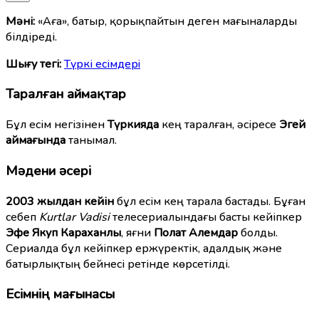
Мәні:
«Аға», батыр, қорықпайтын деген мағыналарды
білдіреді.
Шығу тегі:
Түркі есімдерi
Таралған аймақтар
Бұл есім негізінен
Түркияда
кең таралған, әсіресе
Эгей
аймағында
танымал.
Мәдени әсері
2003 жылдан кейін
бұл есім кең тарала бастады. Бұған
себеп
Kurtlar Vadisi
телесериалындағы басты кейіпкер
Эфе Якуп Караханлы
, яғни
Полат Алемдар
болды.
Сериалда бұл кейіпкер ержүректік, адалдық және
батырлықтың бейнесі ретінде көрсетілді.
Есімнің мағынасы