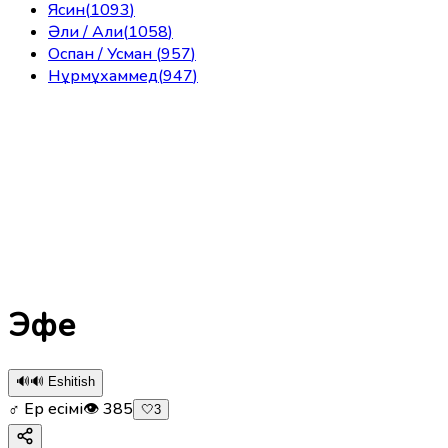
Ясин
(
1093
)
Әли / Али
(
1058
)
Оспан / Усман
(
957
)
Нұрмұхаммед
(
947
)
Эфе
🔊
🔊 Eshitish
♂ Ер есімі
👁
385
🤍
3