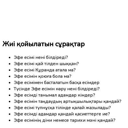
Жиі қойылатын сұрақтар
Эфе есімі нені білдіреді?
Эфе есімі қай тілден шыққан?
Эфе есімі Құранда атала ма?
Эфе есімін қоюға бола ма?
Эфе есімімен басталатын басқа есімдер
Түсінде Эфе есімін көру нені білдіреді?
Эфе есімді танымал адамдар кімдер?
Эфе есімін таңдаудың артықшылықтары қандай?
Эфе есімі түпнұсқа тілінде қалай жазылады?
Эфе есімді адамдар қандай қасиеттерге ие?
Эфе есімінің діни немесе тарихи мәні қандай?