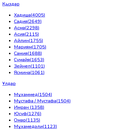
Қыздар
Хадиша
(
4005
)
Садия
(
2649
)
Асма
(
2298
)
Асия
(
2115
)
Айлин
(
1755
)
Мариям
(
1705
)
Самия
(
1688
)
Сумайя
(
1653
)
Зейнеп
(
1101
)
Ясмина
(
1061
)
Ұлдар
Мұхаммед
(
1504
)
Мұстафа / Мустафа
(
1504
)
Имран
(
1358
)
Юсуф
(
1276
)
Омар
(
1135
)
Мұхамедәли
(
1123
)