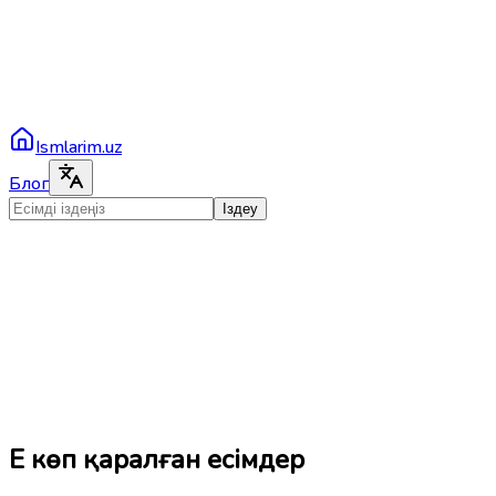
Ismlarim.uz
Блог
Іздеу
Ең көп қаралған есімдер