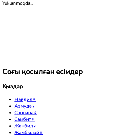
Yuklanmoqda...
Соңғы қосылған есімдер
Қыздар
Навдил
♀
Азмуда
♀
Сангина
♀
Самбит
♀
Жанбил
♀
Жамбылай
♀