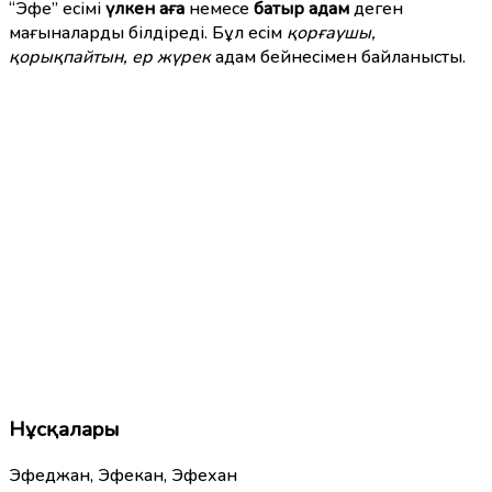
“Эфе” есімі
үлкен аға
немесе
батыр адам
деген
мағыналарды білдіреді. Бұл есім
қорғаушы,
қорықпайтын, ер жүрек
адам бейнесімен байланысты.
Нұсқалары
Эфеджан, Эфекан, Эфехан