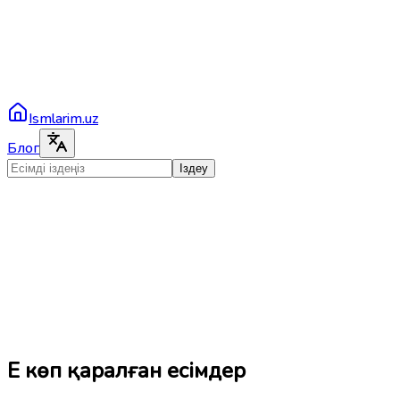
Ismlarim.uz
Блог
Іздеу
Ең көп қаралған есімдер