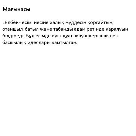
Мағынасы
«Елбек» есімі иесіне халық мүддесін қорғайтын,
отаншыл, батыл және табанды адам ретінде қаралуын
білдіреді. Бұл есімде күш-қуат, жауапкершілік пен
басшылық идеялары қамтылған.