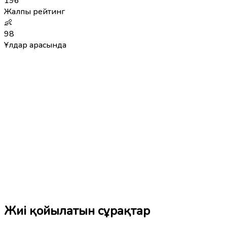
196
Жалпы рейтинг
👶
98
Ұлдар арасында
Жиі қойылатын сұрақтар