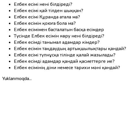
Елбек есімі нені білдіреді?
Елбек есімі қай тілден шыққан?
Елбек есімі Құранда атала ма?
Елбек есімін қоюға бола ма?
Елбек есімімен басталатын басқа есімдер
Түсінде Елбек есімін көру нені білдіреді?
Елбек есімді танымал адамдар кімдер?
Елбек есімін таңдаудың артықшылықтары қандай?
Елбек есімі түпнұсқа тілінде қалай жазылады?
Елбек есімді адамдар қандай қасиеттерге ие?
Елбек есімінің діни немесе тарихи мәні қандай?
Yuklanmoqda...