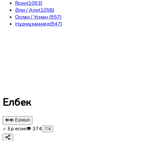
Ясин
(
1093
)
Әли / Али
(
1058
)
Оспан / Усман
(
957
)
Нұрмұхаммед
(
947
)
Елбек
🔊
🔊 Eshitish
♂ Ер есімі
👁
374
🤍
4