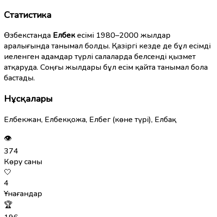
Статистика
Өзбекстанда
Елбек
есімі 1980–2000 жылдар
аралығында танымал болды. Қазіргі кезде де бұл есімді
иеленген адамдар түрлі салаларда белсенді қызмет
атқаруда. Соңғы жылдары бұл есім қайта танымал бола
бастады.
Нұсқалары
Елбекжан, Елбекқожа, Елбег (көне түрі), Елбақ
👁
374
Көру саны
🤍
4
Ұнағандар
🏆