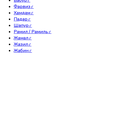
Бабур
♂
Фарвиз
♂
Хамдам
♂
Падар
♂
Шапур
♂
Рамил / Рамиль
♂
Жамал
♂
Жазил
♂
Жабин
♂