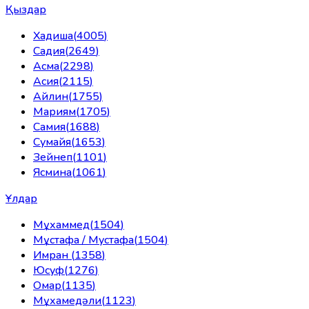
Қыздар
Хадиша
(
4005
)
Садия
(
2649
)
Асма
(
2298
)
Асия
(
2115
)
Айлин
(
1755
)
Мариям
(
1705
)
Самия
(
1688
)
Сумайя
(
1653
)
Зейнеп
(
1101
)
Ясмина
(
1061
)
Ұлдар
Мұхаммед
(
1504
)
Мұстафа / Мустафа
(
1504
)
Имран
(
1358
)
Юсуф
(
1276
)
Омар
(
1135
)
Мұхамедәли
(
1123
)