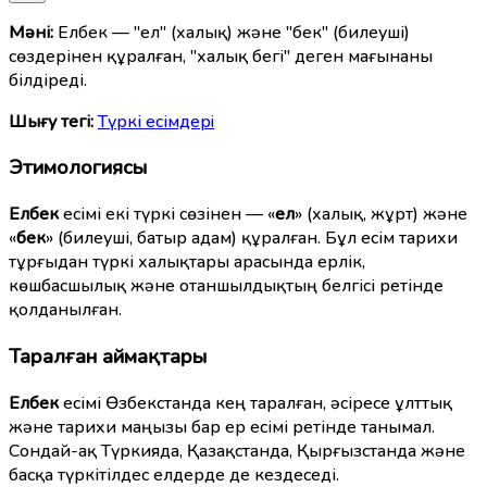
Мәні:
Елбек — "ел" (халық) және "бек" (билеуші)
сөздерінен құралған, "халық бегі" деген мағынаны
білдіреді.
Шығу тегі:
Түркі есімдерi
Этимологиясы
Елбек
есімі екі түркі сөзінен — «
ел
» (халық, жұрт) және
«
бек
» (билеуші, батыр адам) құралған. Бұл есім тарихи
тұрғыдан түркі халықтары арасында ерлік,
көшбасшылық және отаншылдықтың белгісі ретінде
қолданылған.
Таралған аймақтары
Елбек
есімі Өзбекстанда кең таралған, әсіресе ұлттық
және тарихи маңызы бар ер есімі ретінде танымал.
Сондай-ақ Түркияда, Қазақстанда, Қырғызстанда және
басқа түркітілдес елдерде де кездеседі.