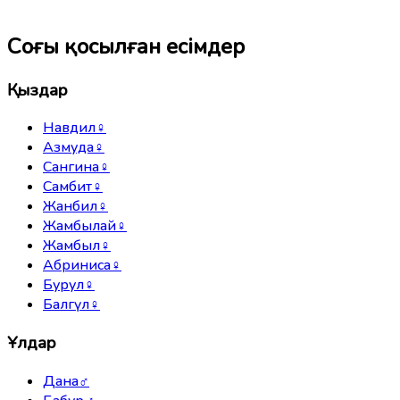
Соңғы қосылған есімдер
Қыздар
Навдил
♀
Азмуда
♀
Сангина
♀
Самбит
♀
Жанбил
♀
Жамбылай
♀
Жамбыл
♀
Абриниса
♀
Бурул
♀
Балгүл
♀
Ұлдар
Дана
♂