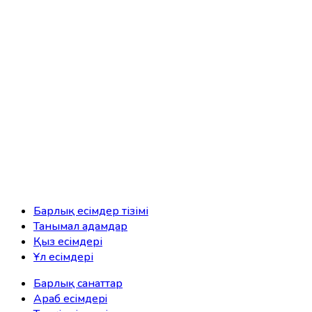
Барлық есімдер тізімі
Танымал адамдар
Қыз есімдері
Ұл есімдері
Барлық санаттар
Араб есімдерi