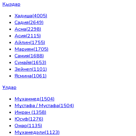
Қыздар
Хадиша
(
4005
)
Садия
(
2649
)
Асма
(
2298
)
Асия
(
2115
)
Айлин
(
1755
)
Мариям
(
1705
)
Самия
(
1688
)
Сумайя
(
1653
)
Зейнеп
(
1101
)
Ясмина
(
1061
)
Ұлдар
Мұхаммед
(
1504
)
Мұстафа / Мустафа
(
1504
)
Имран
(
1358
)
Юсуф
(
1276
)
Омар
(
1135
)
Мұхамедәли
(
1123
)