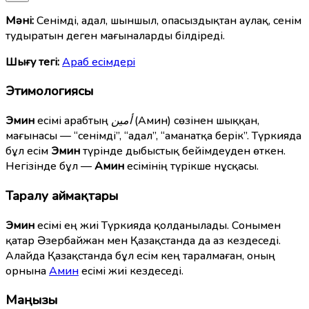
Мәні:
Сенімді, адал, шыншыл, опасыздықтан аулақ, сенім
тудыратын деген мағыналарды білдіреді.
Шығу тегі:
Араб есімдерi
Этимологиясы
Эмин
есімі арабтың
أمين
(Амин) сөзінен шыққан,
мағынасы — “сенімді”, “адал”, “аманатқа берік”. Түркияда
бұл есім
Эмин
түрінде дыбыстық бейімдеуден өткен.
Негізінде бұл —
Амин
есімінің түрікше нұсқасы.
Таралу аймақтары
Эмин
есімі ең жиі Түркияда қолданылады. Сонымен
қатар Әзербайжан мен Қазақстанда да аз кездеседі.
Алайда Қазақстанда бұл есім кең таралмаған, оның
орнына
Амин
есімі жиі кездеседі.
Маңызы