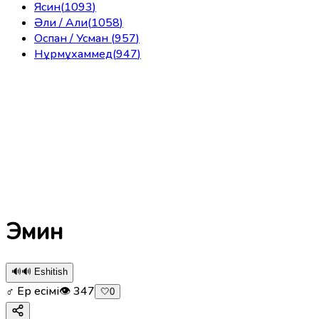
Ясин
(
1093
)
Әли / Али
(
1058
)
Оспан / Усман
(
957
)
Нұрмұхаммед
(
947
)
Эмин
🔊
🔊 Eshitish
♂ Ер есімі
👁
347
🤍
0