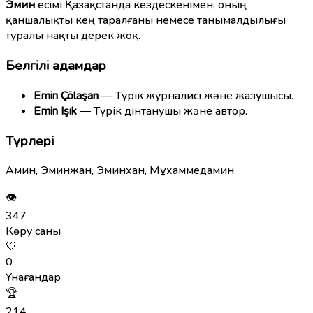
Эмин
есімі Қазақстанда кездескенімен, оның
қаншалықты кең таралғаны немесе танымалдылығы
туралы нақты дерек жоқ.
Белгілі адамдар
Emin Çölaşan
— Түрік журналисі және жазушысы.
Emin Işık
— Түрік дінтанушы және автор.
Түрлері
Амин, Эминжан, Эминхан, Мұхаммедамин
👁
347
Көру саны
🤍
0
Ұнағандар
🏆
214