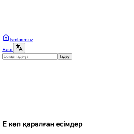
Ismlarim.uz
Блог
Іздеу
Ең көп қаралған есімдер