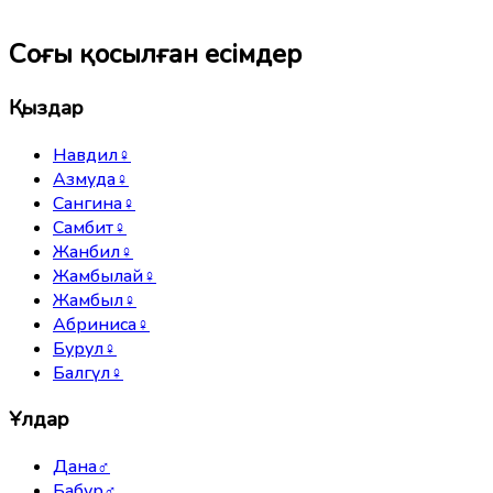
Соңғы қосылған есімдер
Қыздар
Навдил
♀
Азмуда
♀
Сангина
♀
Самбит
♀
Жанбил
♀
Жамбылай
♀
Жамбыл
♀
Абриниса
♀
Бурул
♀
Балгүл
♀
Ұлдар
Дана
♂
Бабур
♂