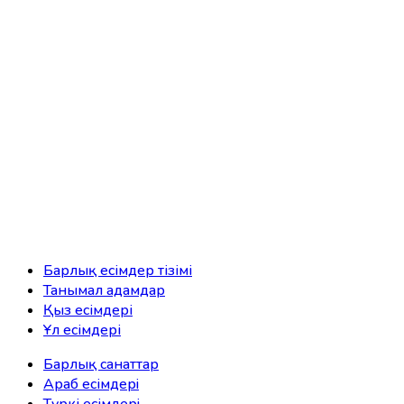
Барлық есімдер тізімі
Танымал адамдар
Қыз есімдері
Ұл есімдері
Барлық санаттар
Араб есімдерi