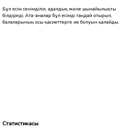
Бұл есім сенімділік, адалдық және шынайылықты
білдіреді. Ата-аналар бұл есімді таңдай отырып,
балаларының осы қасиеттерге ие болуын қалайды.
Статистикасы