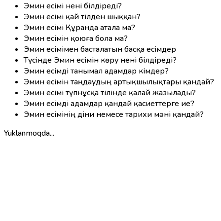
Эмин есімі нені білдіреді?
Эмин есімі қай тілден шыққан?
Эмин есімі Құранда атала ма?
Эмин есімін қоюға бола ма?
Эмин есімімен басталатын басқа есімдер
Түсінде Эмин есімін көру нені білдіреді?
Эмин есімді танымал адамдар кімдер?
Эмин есімін таңдаудың артықшылықтары қандай?
Эмин есімі түпнұсқа тілінде қалай жазылады?
Эмин есімді адамдар қандай қасиеттерге ие?
Эмин есімінің діни немесе тарихи мәні қандай?
Yuklanmoqda...