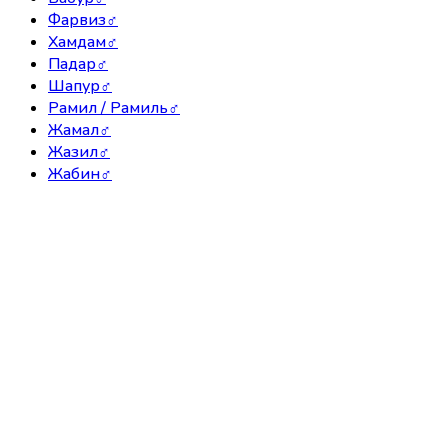
Фарвиз
♂
Хамдам
♂
Падар
♂
Шапур
♂
Рамил / Рамиль
♂
Жамал
♂
Жазил
♂
Жабин
♂