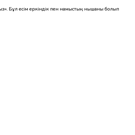
 қыз». Бұл есім еркіндік пен намыстың нышаны болып