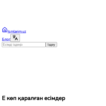
Ismlarim.uz
Блог
Іздеу
Ең көп қаралған есімдер