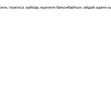
ркін, тәуелсіз, қайсар, ешкімге бағынбайтын, айдай әдемі