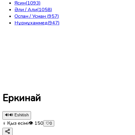
Ясин
(
1093
)
Әли / Али
(
1058
)
Оспан / Усман
(
957
)
Нұрмұхаммед
(
947
)
Еркинай
🔊
🔊 Eshitish
♀ Қыз есімі
👁
150
🤍
0