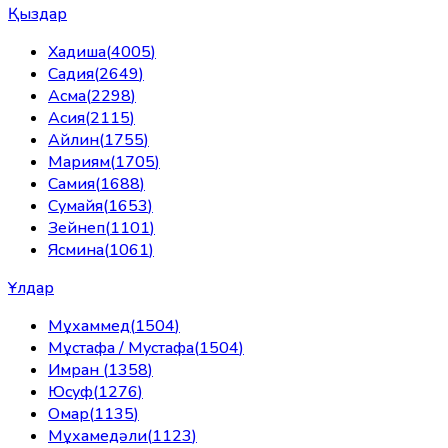
Қыздар
Хадиша
(
4005
)
Садия
(
2649
)
Асма
(
2298
)
Асия
(
2115
)
Айлин
(
1755
)
Мариям
(
1705
)
Самия
(
1688
)
Сумайя
(
1653
)
Зейнеп
(
1101
)
Ясмина
(
1061
)
Ұлдар
Мұхаммед
(
1504
)
Мұстафа / Мустафа
(
1504
)
Имран
(
1358
)
Юсуф
(
1276
)
Омар
(
1135
)
Мұхамедәли
(
1123
)