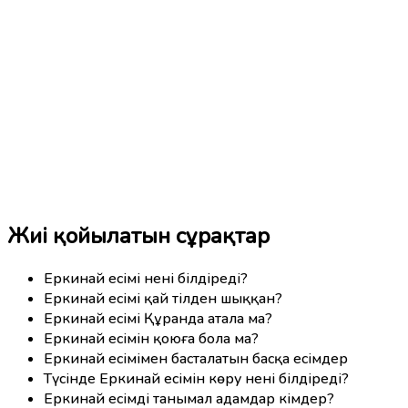
Жиі қойылатын сұрақтар
Еркинай есімі нені білдіреді?
Еркинай есімі қай тілден шыққан?
Еркинай есімі Құранда атала ма?
Еркинай есімін қоюға бола ма?
Еркинай есімімен басталатын басқа есімдер
Түсінде Еркинай есімін көру нені білдіреді?
Еркинай есімді танымал адамдар кімдер?