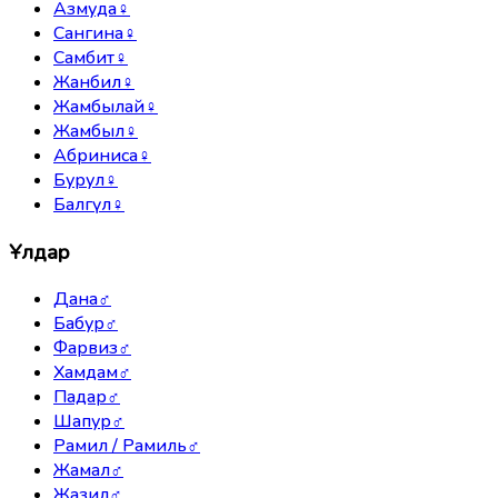
Азмуда
♀
Сангина
♀
Самбит
♀
Жанбил
♀
Жамбылай
♀
Жамбыл
♀
Абриниса
♀
Бурул
♀
Балгүл
♀
Ұлдар
Дана
♂
Бабур
♂
Фарвиз
♂
Хамдам
♂
Падар
♂
Шапур
♂
Рамил / Рамиль
♂
Жамал
♂
Жазил
♂