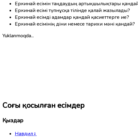
Еркинай есімін таңдаудың артықшылықтары қанда
Еркинай есімі түпнұсқа тілінде қалай жазылады?
Еркинай есімді адамдар қандай қасиеттерге ие?
Еркинай есімінің діни немесе тарихи мәні қандай?
Yuklanmoqda...
Соңғы қосылған есімдер
Қыздар
Навдил
♀