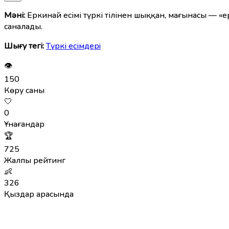
Мәні:
Еркинай есімі түркі тілінен шыққан, мағынасы — «е
саналады.
Шығу тегі:
Түркі есімдерi
👁
150
Көру саны
🤍
0
Ұнағандар
🏆
725
Жалпы рейтинг
👶
326
Қыздар арасында