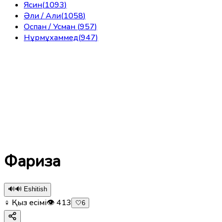
Ясин
(
1093
)
Әли / Али
(
1058
)
Оспан / Усман
(
957
)
Нұрмұхаммед
(
947
)
Фариза
🔊
🔊 Eshitish
♀ Қыз есімі
👁
413
🤍
6