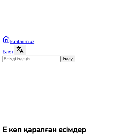
Ismlarim.uz
Блог
Іздеу
Ең көп қаралған есімдер