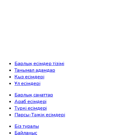
Барлық есімдер тізімі
Танымал адамдар
Қыз есімдері
Ұл есімдері
Барлық санаттар
Араб есімдерi
Түркі есімдерi
Парсы-Тәжік есімдері
Біз туралы
Байланыс