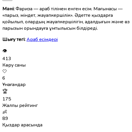
Мәні:
Фариза — араб тілінен енген есім. Мағынасы —
«парыз, міндет, жауапкершілік». Әдетте қыздарға
қойылып, олардың жауапкершілігін, адалдығын және өз
парызын орындауға ұмтылысын білдіреді.
Шығу тегі:
Араб есімдерi
👁
413
Көру саны
🤍
6
Ұнағандар
🏆
175
Жалпы рейтинг
👶
89
Қыздар арасында