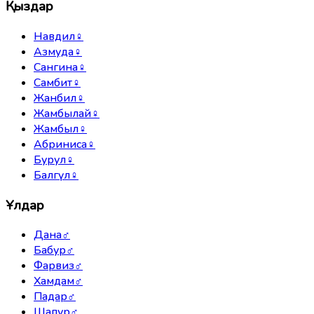
Қыздар
Навдил
♀
Азмуда
♀
Сангина
♀
Самбит
♀
Жанбил
♀
Жамбылай
♀
Жамбыл
♀
Абриниса
♀
Бурул
♀
Балгүл
♀
Ұлдар
Дана
♂
Бабур
♂
Фарвиз
♂
Хамдам
♂
Падар
♂
Шапур
♂