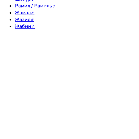
Рамил / Рамиль
♂
Жамал
♂
Жазил
♂
Жабин
♂