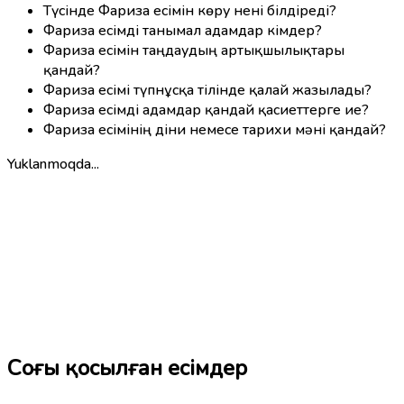
Түсінде Фариза есімін көру нені білдіреді?
Фариза есімді танымал адамдар кімдер?
Фариза есімін таңдаудың артықшылықтары
қандай?
Фариза есімі түпнұсқа тілінде қалай жазылады?
Фариза есімді адамдар қандай қасиеттерге ие?
Фариза есімінің діни немесе тарихи мәні қандай?
Yuklanmoqda...
Соңғы қосылған есімдер