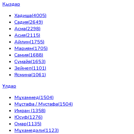
Қыздар
Хадиша
(
4005
)
Садия
(
2649
)
Асма
(
2298
)
Асия
(
2115
)
Айлин
(
1755
)
Мариям
(
1705
)
Самия
(
1688
)
Сумайя
(
1653
)
Зейнеп
(
1101
)
Ясмина
(
1061
)
Ұлдар
Мұхаммед
(
1504
)
Мұстафа / Мустафа
(
1504
)
Имран
(
1358
)
Юсуф
(
1276
)
Омар
(
1135
)
Мұхамедәли
(
1123
)