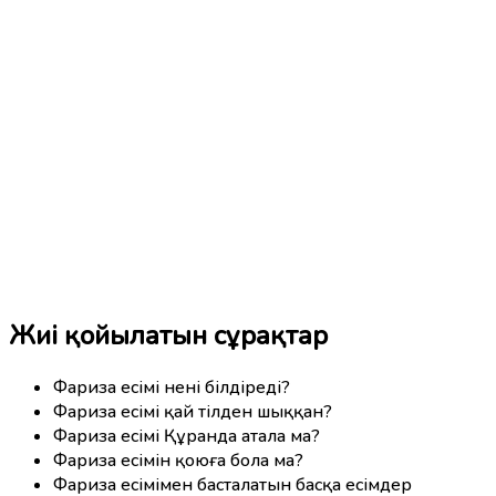
Жиі қойылатын сұрақтар
Фариза есімі нені білдіреді?
Фариза есімі қай тілден шыққан?
Фариза есімі Құранда атала ма?
Фариза есімін қоюға бола ма?
Фариза есімімен басталатын басқа есімдер