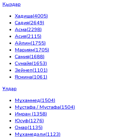
Қыздар
Хадиша
(
4005
)
Садия
(
2649
)
Асма
(
2298
)
Асия
(
2115
)
Айлин
(
1755
)
Мариям
(
1705
)
Самия
(
1688
)
Сумайя
(
1653
)
Зейнеп
(
1101
)
Ясмина
(
1061
)
Ұлдар
Мұхаммед
(
1504
)
Мұстафа / Мустафа
(
1504
)
Имран
(
1358
)
Юсуф
(
1276
)
Омар
(
1135
)
Мұхамедәли
(
1123
)