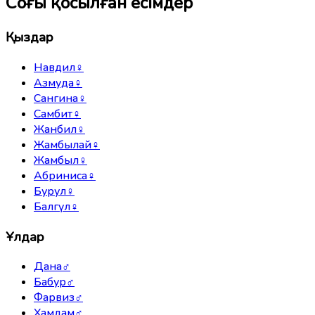
Соңғы қосылған есімдер
Қыздар
Навдил
♀
Азмуда
♀
Сангина
♀
Самбит
♀
Жанбил
♀
Жамбылай
♀
Жамбыл
♀
Абриниса
♀
Бурул
♀
Балгүл
♀
Ұлдар
Дана
♂
Бабур
♂
Фарвиз
♂
Хамдам
♂