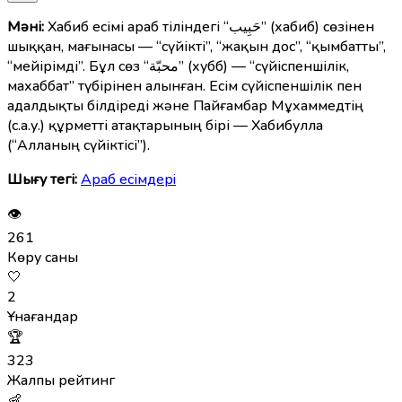
Мәні:
Хабиб есімі араб тіліндегі “حَبِيب” (хабиб) сөзінен
шыққан, мағынасы — “сүйікті”, “жақын дос”, “қымбатты”,
“мейірімді”. Бұл сөз “محبّة” (хубб) — “сүйіспеншілік,
махаббат” түбірінен алынған. Есім сүйіспеншілік пен
адалдықты білдіреді және Пайғамбар Мұхаммедтің
(с.а.у.) құрметті атақтарының бірі — Хабибулла
(“Алланың сүйіктісі”).
Шығу тегі:
Араб есімдерi
👁
261
Көру саны
🤍
2
Ұнағандар
🏆
323
Жалпы рейтинг
👶