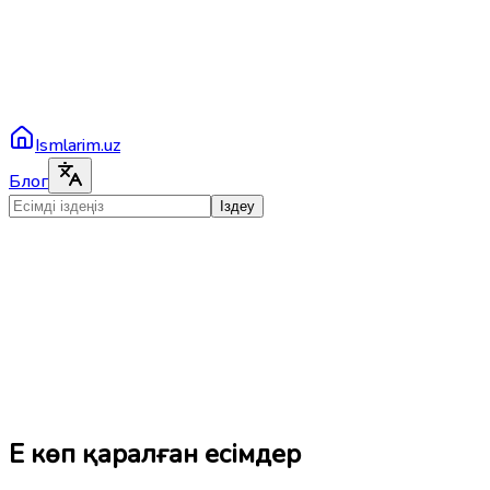
Ismlarim.uz
Блог
Іздеу
Ең көп қаралған есімдер