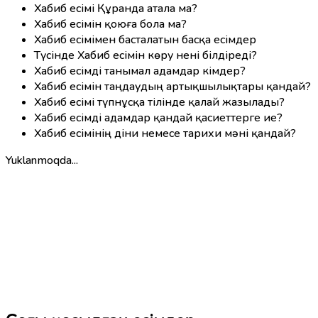
Хабиб есімі Құранда атала ма?
Хабиб есімін қоюға бола ма?
Хабиб есімімен басталатын басқа есімдер
Түсінде Хабиб есімін көру нені білдіреді?
Хабиб есімді танымал адамдар кімдер?
Хабиб есімін таңдаудың артықшылықтары қандай?
Хабиб есімі түпнұсқа тілінде қалай жазылады?
Хабиб есімді адамдар қандай қасиеттерге ие?
Хабиб есімінің діни немесе тарихи мәні қандай?
Yuklanmoqda...