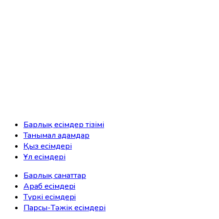
Барлық есімдер тізімі
Танымал адамдар
Қыз есімдері
Ұл есімдері
Барлық санаттар
Араб есімдерi
Түркі есімдерi
Парсы-Тәжік есімдері