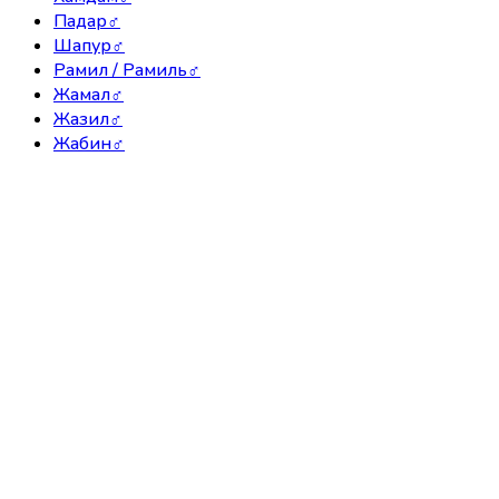
Падар
♂
Шапур
♂
Рамил / Рамиль
♂
Жамал
♂
Жазил
♂
Жабин
♂