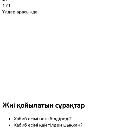
171
Ұлдар арасында
Жиі қойылатын сұрақтар
Хабиб есімі нені білдіреді?
Хабиб есімі қай тілден шыққан?