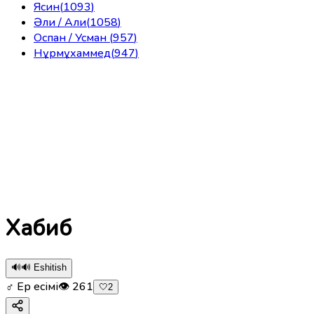
Ясин
(
1093
)
Әли / Али
(
1058
)
Оспан / Усман
(
957
)
Нұрмұхаммед
(
947
)
Хабиб
🔊
🔊 Eshitish
♂ Ер есімі
👁
261
🤍
2