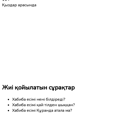
Қыздар арасында
Жиі қойылатын сұрақтар
Хабиба есімі нені білдіреді?
Хабиба есімі қай тілден шыққан?
Хабиба есімі Құранда атала ма?