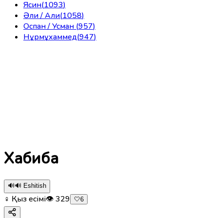
Ясин
(
1093
)
Әли / Али
(
1058
)
Оспан / Усман
(
957
)
Нұрмұхаммед
(
947
)
Хабиба
🔊
🔊 Eshitish
♀ Қыз есімі
👁
329
🤍
6