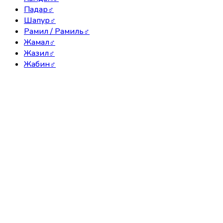
Падар
♂
Шапур
♂
Рамил / Рамиль
♂
Жамал
♂
Жазил
♂
Жабин
♂