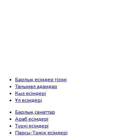
Барлық есімдер тізімі
Танымал адамдар
Қыз есімдері
Ұл есімдері
Барлық санаттар
Араб есімдерi
Түркі есімдерi
Парсы-Тәжік есімдері