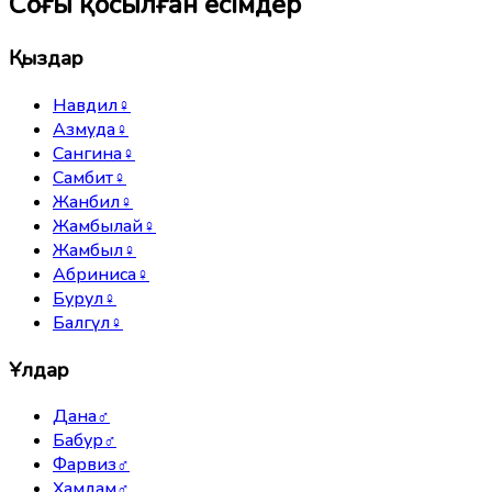
Соңғы қосылған есімдер
Қыздар
Навдил
♀
Азмуда
♀
Сангина
♀
Самбит
♀
Жанбил
♀
Жамбылай
♀
Жамбыл
♀
Абриниса
♀
Бурул
♀
Балгүл
♀
Ұлдар
Дана
♂
Бабур
♂
Фарвиз
♂
Хамдам
♂