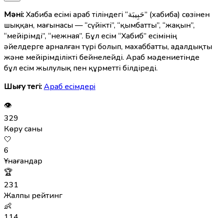
Мәні:
Хабиба есімі араб тіліндегі “حَبِيبَة” (хабиба) сөзінен
шыққан, мағынасы — “сүйікті”, “қымбатты”, “жақын”,
“мейірімді”, “нежная”. Бұл есім “Хабиб” есімінің
әйелдерге арналған түрі болып, махаббатты, адалдықты
және мейірімділікті бейнелейді. Араб мәдениетінде
бұл есім жылулық пен құрметті білдіреді.
Шығу тегі:
Араб есімдерi
👁
329
Көру саны
🤍
6
Ұнағандар
🏆
231
Жалпы рейтинг
👶
114