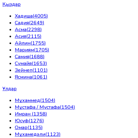
Қыздар
Хадиша
(
4005
)
Садия
(
2649
)
Асма
(
2298
)
Асия
(
2115
)
Айлин
(
1755
)
Мариям
(
1705
)
Самия
(
1688
)
Сумайя
(
1653
)
Зейнеп
(
1101
)
Ясмина
(
1061
)
Ұлдар
Мұхаммед
(
1504
)
Мұстафа / Мустафа
(
1504
)
Имран
(
1358
)
Юсуф
(
1276
)
Омар
(
1135
)
Мұхамедәли
(
1123
)