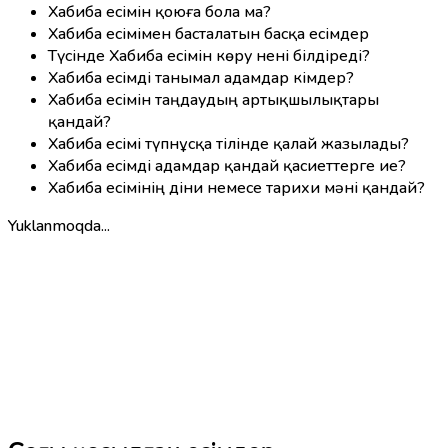
Хабиба есімін қоюға бола ма?
Хабиба есімімен басталатын басқа есімдер
Түсінде Хабиба есімін көру нені білдіреді?
Хабиба есімді танымал адамдар кімдер?
Хабиба есімін таңдаудың артықшылықтары
қандай?
Хабиба есімі түпнұсқа тілінде қалай жазылады?
Хабиба есімді адамдар қандай қасиеттерге ие?
Хабиба есімінің діни немесе тарихи мәні қандай?
Yuklanmoqda...