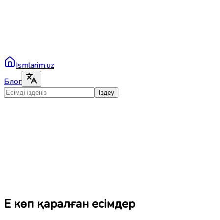
Ismlarim.uz
Блог
Іздеу
Ең көп қаралған есімдер