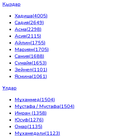
Қыздар
Хадиша
(
4005
)
Садия
(
2649
)
Асма
(
2298
)
Асия
(
2115
)
Айлин
(
1755
)
Мариям
(
1705
)
Самия
(
1688
)
Сумайя
(
1653
)
Зейнеп
(
1101
)
Ясмина
(
1061
)
Ұлдар
Мұхаммед
(
1504
)
Мұстафа / Мустафа
(
1504
)
Имран
(
1358
)
Юсуф
(
1276
)
Омар
(
1135
)
Мұхамедәли
(
1123
)