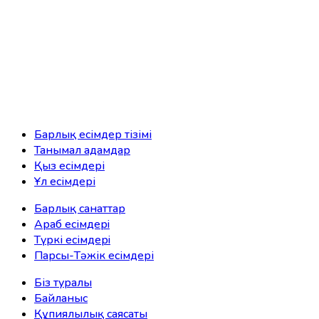
Барлық есімдер тізімі
Танымал адамдар
Қыз есімдері
Ұл есімдері
Барлық санаттар
Араб есімдерi
Түркі есімдерi
Парсы-Тәжік есімдері
Біз туралы
Байланыс
Құпиялылық саясаты