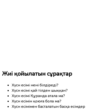
Жиі қойылатын сұрақтар
Хусн есімі нені білдіреді?
Хусн есімі қай тілден шыққан?
Хусн есімі Құранда атала ма?
Хусн есімін қоюға бола ма?
Хусн есімімен басталатын басқа есімдер