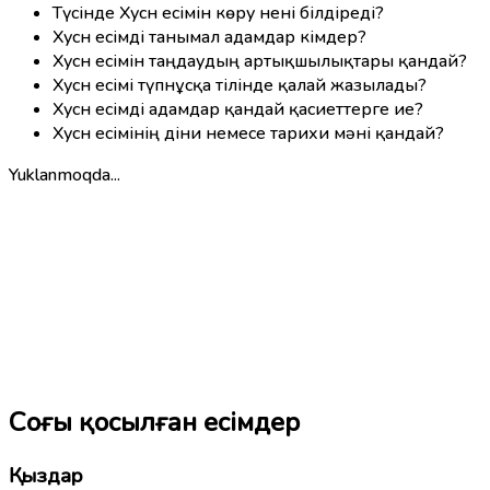
Түсінде Хусн есімін көру нені білдіреді?
Хусн есімді танымал адамдар кімдер?
Хусн есімін таңдаудың артықшылықтары қандай?
Хусн есімі түпнұсқа тілінде қалай жазылады?
Хусн есімді адамдар қандай қасиеттерге ие?
Хусн есімінің діни немесе тарихи мәні қандай?
Yuklanmoqda...
Соңғы қосылған есімдер
Қыздар