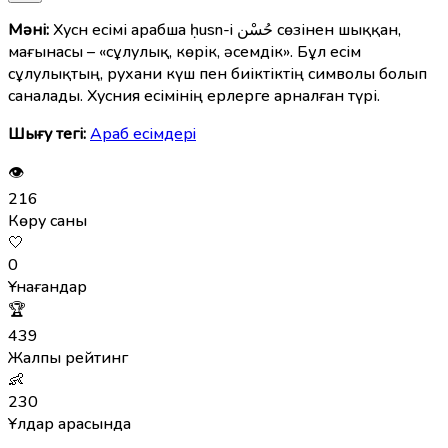
Мәні:
Хусн есімі арабша ḥusn-i حُسْن сөзінен шыққан,
мағынасы – «сұлулық, көрік, әсемдік». Бұл есім
сұлулықтың, рухани күш пен биіктіктің символы болып
саналады. Хусния есімінің ерлерге арналған түрі.
Шығу тегі:
Араб есімдерi
👁
216
Көру саны
🤍
0
Ұнағандар
🏆
439
Жалпы рейтинг
👶
230
Ұлдар арасында