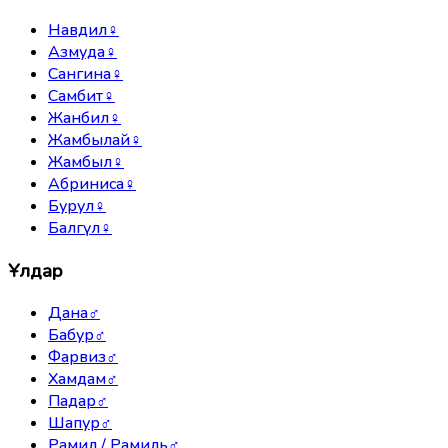
Навдил
♀
Азмуда
♀
Сангина
♀
Самбит
♀
Жанбил
♀
Жамбылай
♀
Жамбыл
♀
Абриниса
♀
Бурул
♀
Балгүл
♀
Ұлдар
Дана
♂
Бабур
♂
Фарвиз
♂
Хамдам
♂
Падар
♂
Шапур
♂
Рамил / Рамиль
♂