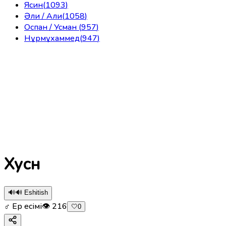
Ясин
(
1093
)
Әли / Али
(
1058
)
Оспан / Усман
(
957
)
Нұрмұхаммед
(
947
)
Хусн
🔊
🔊 Eshitish
♂ Ер есімі
👁
216
🤍
0