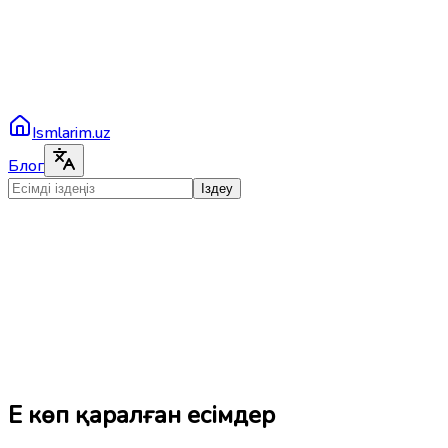
Ismlarim.uz
Блог
Іздеу
Ең көп қаралған есімдер