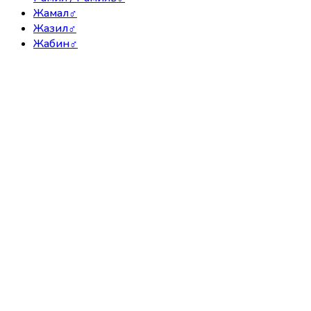
Жамал
♂
Жазил
♂
Жабин
♂