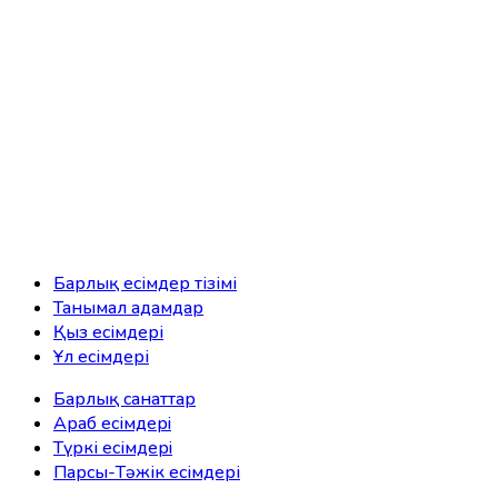
Барлық есімдер тізімі
Танымал адамдар
Қыз есімдері
Ұл есімдері
Барлық санаттар
Араб есімдерi
Түркі есімдерi
Парсы-Тәжік есімдері