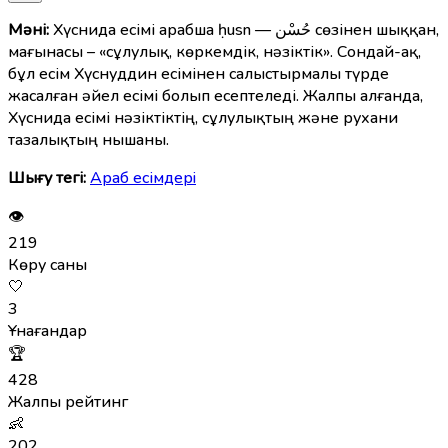
Мәні:
Хүснида есімі арабша ḥusn — حُسْن сөзінен шыққан,
мағынасы – «сұлулық, көркемдік, нәзіктік». Сондай-ақ,
бұл есім Хүснуддин есімінен салыстырмалы түрде
жасалған әйел есімі болып есептеледі. Жалпы алғанда,
Хүснида есімі нәзіктіктің, сұлулықтың және рухани
тазалықтың нышаны.
Шығу тегі:
Араб есімдерi
👁
219
Көру саны
🤍
3
Ұнағандар
🏆
428
Жалпы рейтинг
👶
202