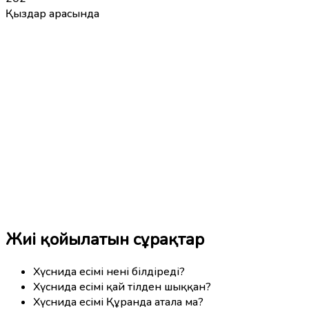
Қыздар арасында
Жиі қойылатын сұрақтар
Хүснида есімі нені білдіреді?
Хүснида есімі қай тілден шыққан?
Хүснида есімі Құранда атала ма?