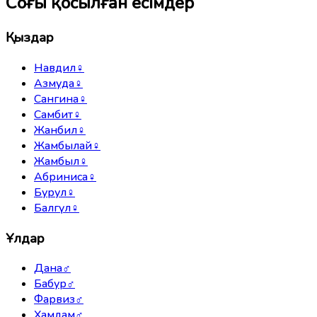
Соңғы қосылған есімдер
Қыздар
Навдил
♀
Азмуда
♀
Сангина
♀
Самбит
♀
Жанбил
♀
Жамбылай
♀
Жамбыл
♀
Абриниса
♀
Бурул
♀
Балгүл
♀
Ұлдар
Дана
♂
Бабур
♂
Фарвиз
♂
Хамдам
♂