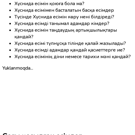
Хүснида есімін қоюға бола ма?
Хүснида есімімен басталатын басқа есімдер
Түсінде Хүснида есімін көру нені білдіреді?
Хүснида есімді танымал адамдар кімдер?
Хүснида есімін таңдаудың артықшылықтары
қандай?
Хүснида есімі түпнұсқа тілінде қалай жазылады?
Хүснида есімді адамдар қандай қасиеттерге ие?
Хүснида есімінің діни немесе тарихи мәні қандай?
Yuklanmoqda...