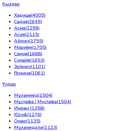
Қыздар
Хадиша
(
4005
)
Садия
(
2649
)
Асма
(
2298
)
Асия
(
2115
)
Айлин
(
1755
)
Мариям
(
1705
)
Самия
(
1688
)
Сумайя
(
1653
)
Зейнеп
(
1101
)
Ясмина
(
1061
)
Ұлдар
Мұхаммед
(
1504
)
Мұстафа / Мустафа
(
1504
)
Имран
(
1358
)
Юсуф
(
1276
)
Омар
(
1135
)
Мұхамедәли
(
1123
)