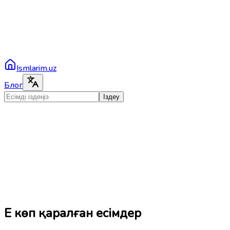
Ismlarim.uz
Блог
Іздеу
Ең көп қаралған есімдер