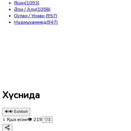
Ясин
(
1093
)
Әли / Али
(
1058
)
Оспан / Усман
(
957
)
Нұрмұхаммед
(
947
)
Хүснида
🔊
🔊 Eshitish
♀ Қыз есімі
👁
219
🤍
3