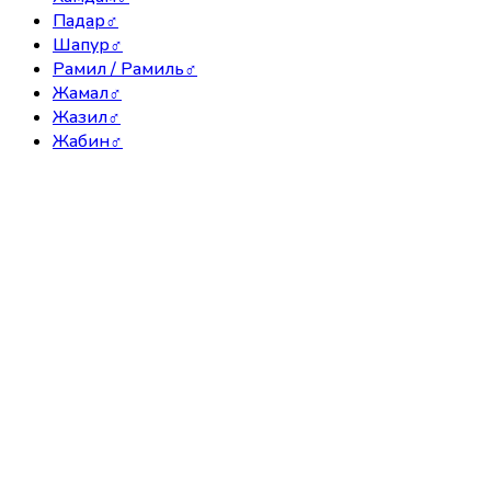
Падар
♂
Шапур
♂
Рамил / Рамиль
♂
Жамал
♂
Жазил
♂
Жабин
♂