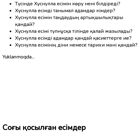
Түсінде Хүснулла есімін көру нені білдіреді?
Хүснулла есімді танымал адамдар кімдер?
Хүснулла есімін таңдаудың артықшылықтары
қандай?
Хүснулла есімі түпнұсқа тілінде қалай жазылады?
Хүснулла есімді адамдар қандай қасиеттерге ие?
Хүснулла есімінің діни немесе тарихи мәні қандай?
Yuklanmoqda...
Соңғы қосылған есімдер