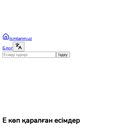
Ismlarim.uz
Блог
Іздеу
Ең көп қаралған есімдер