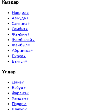
Қыздар
Навдил
♀
Азмуда
♀
Сангина
♀
Самбит
♀
Жанбил
♀
Жамбылай
♀
Жамбыл
♀
Абриниса
♀
Бурул
♀
Балгүл
♀
Ұлдар
Дана
♂
Бабур
♂
Фарвиз
♂
Хамдам
♂
Падар
♂
Шапур
♂