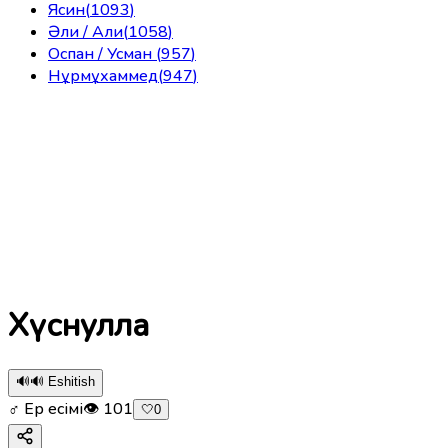
Ясин
(
1093
)
Әли / Али
(
1058
)
Оспан / Усман
(
957
)
Нұрмұхаммед
(
947
)
Хүснулла
🔊
🔊 Eshitish
♂ Ер есімі
👁
101
🤍
0