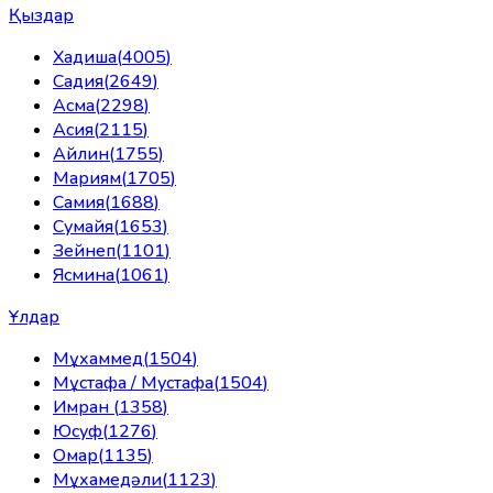
Қыздар
Хадиша
(
4005
)
Садия
(
2649
)
Асма
(
2298
)
Асия
(
2115
)
Айлин
(
1755
)
Мариям
(
1705
)
Самия
(
1688
)
Сумайя
(
1653
)
Зейнеп
(
1101
)
Ясмина
(
1061
)
Ұлдар
Мұхаммед
(
1504
)
Мұстафа / Мустафа
(
1504
)
Имран
(
1358
)
Юсуф
(
1276
)
Омар
(
1135
)
Мұхамедәли
(
1123
)