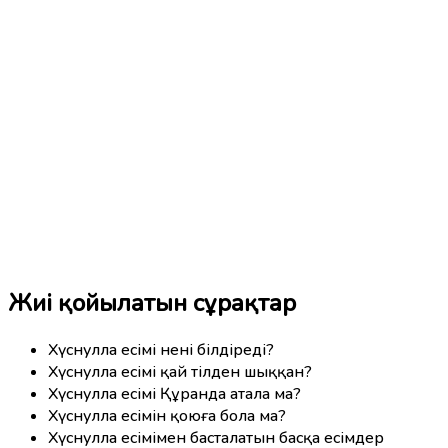
Жиі қойылатын сұрақтар
Хүснулла есімі нені білдіреді?
Хүснулла есімі қай тілден шыққан?
Хүснулла есімі Құранда атала ма?
Хүснулла есімін қоюға бола ма?
Хүснулла есімімен басталатын басқа есімдер