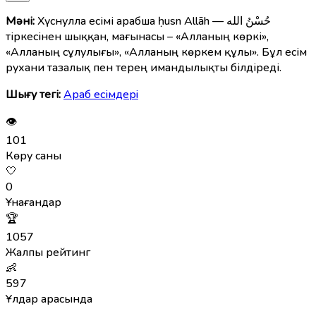
Мәні:
Хүснулла есімі арабша ḥusn Allāh — حُسْنُ الله
тіркесінен шыққан, мағынасы – «Алланың көркі»,
«Алланың сұлулығы», «Алланың көркем құлы». Бұл есім
рухани тазалық пен терең имандылықты білдіреді.
Шығу тегі:
Араб есімдерi
👁
101
Көру саны
🤍
0
Ұнағандар
🏆
1057
Жалпы рейтинг
👶
597
Ұлдар арасында