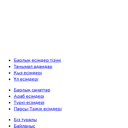
Барлық есімдер тізімі
Танымал адамдар
Қыз есімдері
Ұл есімдері
Барлық санаттар
Араб есімдерi
Түркі есімдерi
Парсы-Тәжік есімдері
Біз туралы
Байланыс