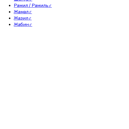
Рамил / Рамиль
♂
Жамал
♂
Жазил
♂
Жабин
♂