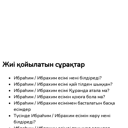
Жиі қойылатын сұрақтар
Ибраһим / Ибрахим есімі нені білдіреді?
Ибраһим / Ибрахим есімі қай тілден шыққан?
Ибраһим / Ибрахим есімі Құранда атала ма?
Ибраһим / Ибрахим есімін қоюға бола ма?
Ибраһим / Ибрахим есімімен басталатын басқа
есімдер
Түсінде Ибраһим / Ибрахим есімін көру нені
білдіреді?