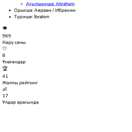
Ағылшынша: Abraham
Орысша: Авраам / Ибрахим
Түрікше: İbrahim
👁
969
Көру саны
🤍
8
Ұнағандар
🏆
41
Жалпы рейтинг
👶
17
Ұлдар арасында