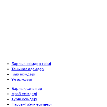
Барлық есімдер тізімі
Танымал адамдар
Қыз есімдері
Ұл есімдері
Барлық санаттар
Араб есімдерi
Түркі есімдерi
Парсы-Тәжік есімдері