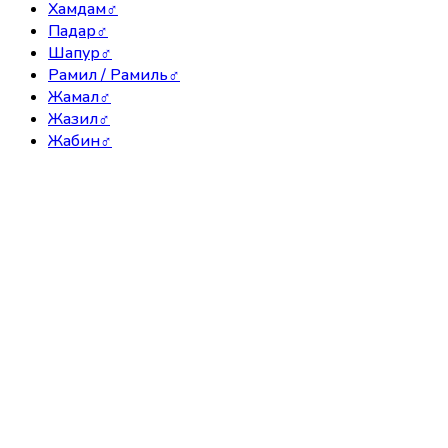
Хамдам
♂
Падар
♂
Шапур
♂
Рамил / Рамиль
♂
Жамал
♂
Жазил
♂
Жабин
♂