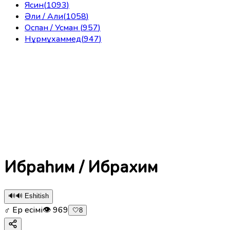
Ясин
(
1093
)
Әли / Али
(
1058
)
Оспан / Усман
(
957
)
Нұрмұхаммед
(
947
)
Ибраһим / Ибрахим
🔊
🔊 Eshitish
♂ Ер есімі
👁
969
🤍
8