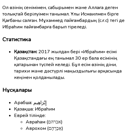
Ол өзінің сенімімен, сабырымен және Аллаға деген
толықтай берілуімен танымал. Ұлы Исмаилмен бірге
Қағбаны салған. Мұхаммед пайғамбардың (с.ғ.с) тегі де
Ибраһим пайғамбарға барып тіреледі.
Статистика
Қазақстан:
2017 жылдан бері «Ибраһим» есімі
Қазақстандағы ең танымал 30 ер бала есімінің
қатарынан түспей келеді. Бұл есім өзінің діни,
тарихи және дәстүрлі маңыздылығы арқасында
кеңінен қолданылады.
Нұсқалары
Арабша: إِبْرَاهِيم
Қазақша: Ибраһим
Еврей тілінде:
Авраһам (אברהם)
Аврохом (אַבְרָהָם)