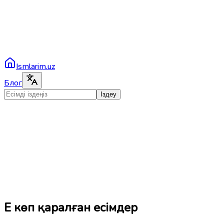
Ismlarim.uz
Блог
Іздеу
Ең көп қаралған есімдер