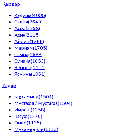
Қыздар
Хадиша
(
4005
)
Садия
(
2649
)
Асма
(
2298
)
Асия
(
2115
)
Айлин
(
1755
)
Мариям
(
1705
)
Самия
(
1688
)
Сумайя
(
1653
)
Зейнеп
(
1101
)
Ясмина
(
1061
)
Ұлдар
Мұхаммед
(
1504
)
Мұстафа / Мустафа
(
1504
)
Имран
(
1358
)
Юсуф
(
1276
)
Омар
(
1135
)
Мұхамедәли
(
1123
)