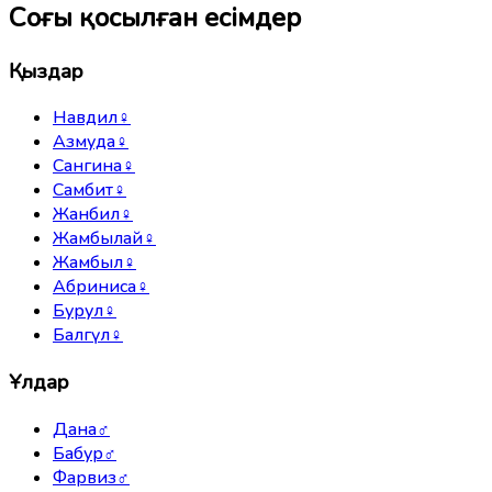
Соңғы қосылған есімдер
Қыздар
Навдил
♀
Азмуда
♀
Сангина
♀
Самбит
♀
Жанбил
♀
Жамбылай
♀
Жамбыл
♀
Абриниса
♀
Бурул
♀
Балгүл
♀
Ұлдар
Дана
♂
Бабур
♂
Фарвиз
♂