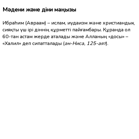
Мәдени және діни маңызы
Ибраһим (Авраам) – ислам, иудаизм және христиандық
сияқты үш ірі діннің құрметті пайғамбары. Құранда ол
60-тан астам жерде аталады және Алланың «досы» –
«Халил» деп сипатталады (
ән-Ниса, 125-аят
).