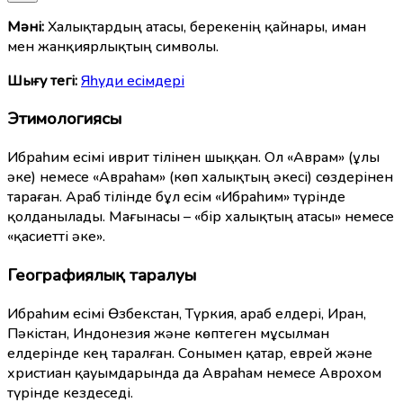
Мәні:
Халықтардың атасы, берекенің қайнары, иман
мен жанқиярлықтың символы.
Шығу тегі:
Яһуди есімдері
Этимологиясы
Ибраһим есімі иврит тілінен шыққан. Ол «Аврам» (ұлы
әке) немесе «Авраһам» (көп халықтың әкесі) сөздерінен
тараған. Араб тілінде бұл есім «Ибраһим» түрінде
қолданылады. Мағынасы – «бір халықтың атасы» немесе
«қасиетті әке».
Географиялық таралуы
Ибраһим есімі Өзбекстан, Түркия, араб елдері, Иран,
Пәкістан, Индонезия және көптеген мұсылман
елдерінде кең таралған. Сонымен қатар, еврей және
христиан қауымдарында да Авраһам немесе Аврохом
түрінде кездеседі.