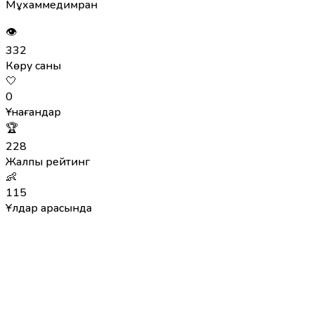
Мұхаммедимран
👁
332
Көру саны
🤍
0
Ұнағандар
🏆
228
Жалпы рейтинг
👶
115
Ұлдар арасында