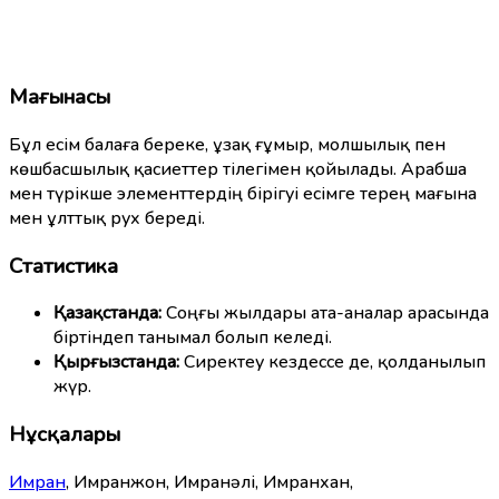
Мағынасы
Бұл есім балаға береке, ұзақ ғұмыр, молшылық пен
көшбасшылық қасиеттер тілегімен қойылады. Арабша
мен түрікше элементтердің бірігуі есімге терең мағына
мен ұлттық рух береді.
Статистика
Қазақстанда:
Соңғы жылдары ата-аналар арасында
біртіндеп танымал болып келеді.
Қырғызстанда:
Сиректеу кездессе де, қолданылып
жүр.
Нұсқалары
Имран
, Имранжон, Имранәлі, Имранхан,