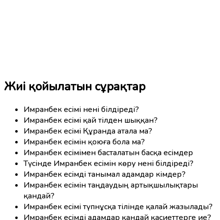
Жиі қойылатын сұрақтар
Имранбек есімі нені білдіреді?
Имранбек есімі қай тілден шыққан?
Имранбек есімі Құранда атала ма?
Имранбек есімін қоюға бола ма?
Имранбек есімімен басталатын басқа есімдер
Түсінде Имранбек есімін көру нені білдіреді?
Имранбек есімді танымал адамдар кімдер?
Имранбек есімін таңдаудың артықшылықтары
қандай?
Имранбек есімі түпнұсқа тілінде қалай жазылады?
Имранбек есімді адамдар қандай қасиеттерге ие?