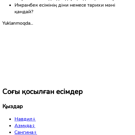
Имранбек есімінің діни немесе тарихи мәні
қандай?
Yuklanmoqda...
Соңғы қосылған есімдер
Қыздар
Навдил
♀
Азмуда
♀
Сангина
♀