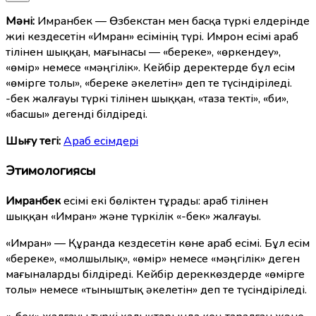
Мәні:
Имранбек — Өзбекстан мен басқа түркі елдерінде
жиі кездесетін «Имран» есімінің түрі. Имрон есімі араб
тілінен шыққан, мағынасы — «береке», «өркендеу»,
«өмір» немесе «мәңгілік». Кейбір деректерде бұл есім
«өмірге толы», «береке әкелетін» деп те түсіндіріледі.
-бек жалғауы түркі тілінен шыққан, «таза текті», «би»,
«басшы» дегенді білдіреді.
Шығу тегі:
Араб есімдерi
Этимологиясы
Имранбек
есімі екі бөліктен тұрады: араб тілінен
шыққан «Имран» және түркілік «-бек» жалғауы.
«Имран» — Құранда кездесетін көне араб есімі. Бұл есім
«береке», «молшылық», «өмір» немесе «мәңгілік» деген
мағыналарды білдіреді. Кейбір дереккөздерде «өмірге
толы» немесе «тыныштық әкелетін» деп те түсіндіріледі.