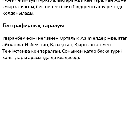
«-бек» жалғауы түркі халықтарында кең таралған және
«мырза, көсем, би» не тектілікті білдіретін атау ретінде
қолданылады.
Географиялық таралуы
Имранбек есімі негізінен Орталық Азия елдерінде, атап
айтқанда: Өзбекстан, Қазақстан, Қырғызстан мен
Тәжікстанда кең таралған. Сонымен қатар басқа түркі
халықтары арасында да кездеседі.