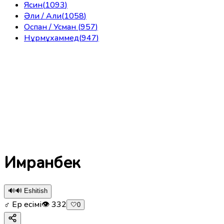
Ясин
(
1093
)
Әли / Али
(
1058
)
Оспан / Усман
(
957
)
Нұрмұхаммед
(
947
)
Имранбек
🔊
🔊 Eshitish
♂ Ер есімі
👁
332
🤍
0