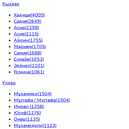
Қыздар
Хадиша
(
4005
)
Садия
(
2649
)
Асма
(
2298
)
Асия
(
2115
)
Айлин
(
1755
)
Мариям
(
1705
)
Самия
(
1688
)
Сумайя
(
1653
)
Зейнеп
(
1101
)
Ясмина
(
1061
)
Ұлдар
Мұхаммед
(
1504
)
Мұстафа / Мустафа
(
1504
)
Имран
(
1358
)
Юсуф
(
1276
)
Омар
(
1135
)
Мұхамедәли
(
1123
)