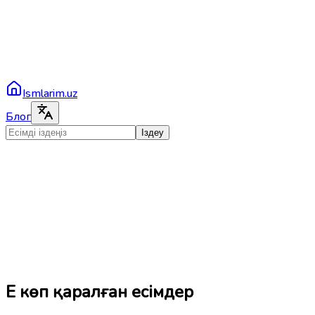
Ismlarim.uz
Блог
Іздеу
Ең көп қаралған есімдер