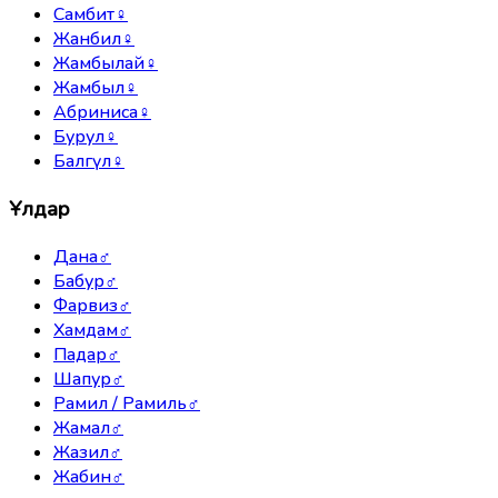
Самбит
♀
Жанбил
♀
Жамбылай
♀
Жамбыл
♀
Абриниса
♀
Бурул
♀
Балгүл
♀
Ұлдар
Дана
♂
Бабур
♂
Фарвиз
♂
Хамдам
♂
Падар
♂
Шапур
♂
Рамил / Рамиль
♂
Жамал
♂
Жазил
♂
Жабин
♂