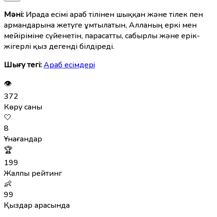
Мәні:
Ирада есімі араб тілінен шыққан және тілек пен
армандарына жетуге ұмтылатын, Алланың еркі мен
мейіріміне сүйенетін, парасатты, сабырлы және ерік-
жігерлі қыз дегенді білдіреді.
Шығу тегі:
Араб есімдерi
👁
372
Көру саны
🤍
8
Ұнағандар
🏆
199
Жалпы рейтинг
👶
99
Қыздар арасында