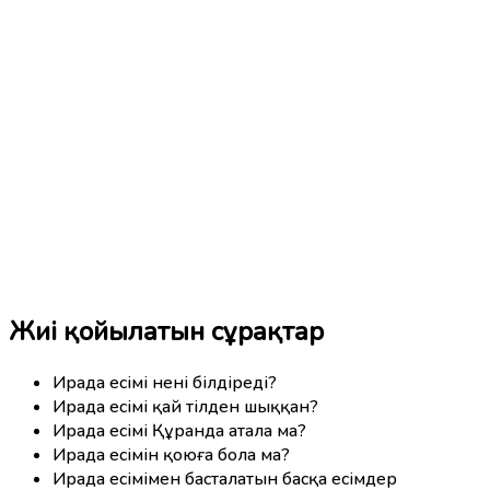
Жиі қойылатын сұрақтар
Ирада есімі нені білдіреді?
Ирада есімі қай тілден шыққан?
Ирада есімі Құранда атала ма?
Ирада есімін қоюға бола ма?
Ирада есімімен басталатын басқа есімдер