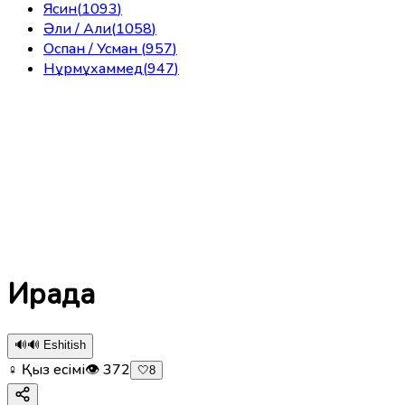
Ясин
(
1093
)
Әли / Али
(
1058
)
Оспан / Усман
(
957
)
Нұрмұхаммед
(
947
)
Ирада
🔊
🔊 Eshitish
♀ Қыз есімі
👁
372
🤍
8