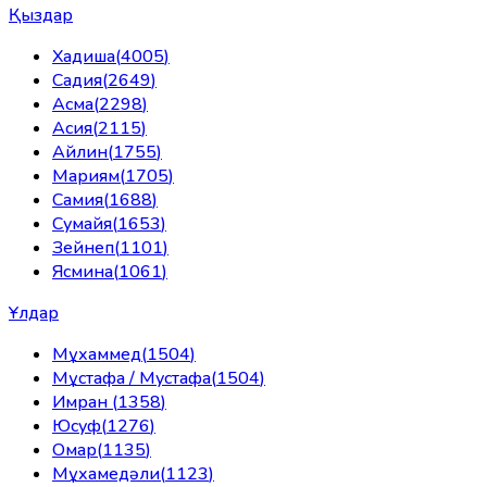
Қыздар
Хадиша
(
4005
)
Садия
(
2649
)
Асма
(
2298
)
Асия
(
2115
)
Айлин
(
1755
)
Мариям
(
1705
)
Самия
(
1688
)
Сумайя
(
1653
)
Зейнеп
(
1101
)
Ясмина
(
1061
)
Ұлдар
Мұхаммед
(
1504
)
Мұстафа / Мустафа
(
1504
)
Имран
(
1358
)
Юсуф
(
1276
)
Омар
(
1135
)
Мұхамедәли
(
1123
)