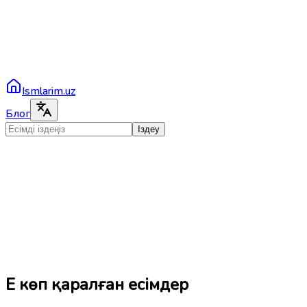
Ismlarim.uz
Блог
Іздеу
Ең көп қаралған есімдер