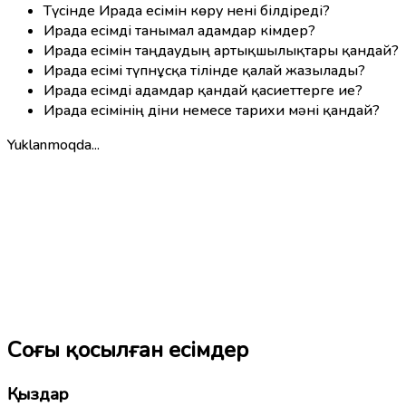
Түсінде Ирада есімін көру нені білдіреді?
Ирада есімді танымал адамдар кімдер?
Ирада есімін таңдаудың артықшылықтары қандай?
Ирада есімі түпнұсқа тілінде қалай жазылады?
Ирада есімді адамдар қандай қасиеттерге ие?
Ирада есімінің діни немесе тарихи мәні қандай?
Yuklanmoqda...
Соңғы қосылған есімдер
Қыздар