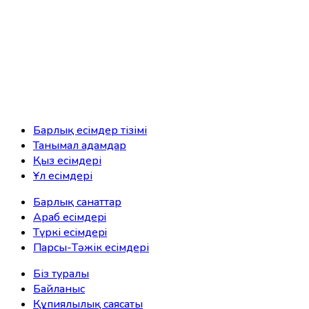
Барлық есімдер тізімі
Танымал адамдар
Қыз есімдері
Ұл есімдері
Барлық санаттар
Араб есімдерi
Түркі есімдерi
Парсы-Тәжік есімдері
Біз туралы
Байланыс
Құпиялылық саясаты