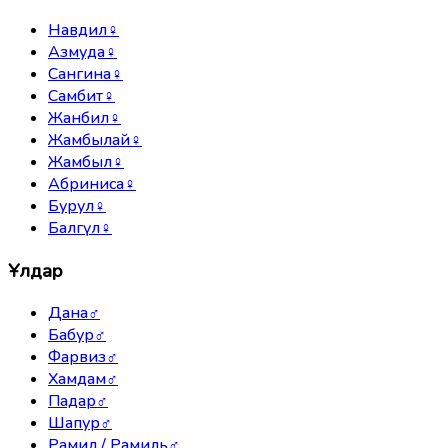
Навдил
♀
Азмуда
♀
Сангина
♀
Самбит
♀
Жанбил
♀
Жамбылай
♀
Жамбыл
♀
Абриниса
♀
Бурул
♀
Балгүл
♀
Ұлдар
Дана
♂
Бабур
♂
Фарвиз
♂
Хамдам
♂
Падар
♂
Шапур
♂
Рамил / Рамиль
♂