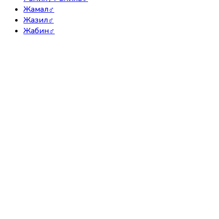
Жамал
♂
Жазил
♂
Жабин
♂