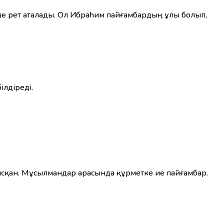
еше рет аталады. Ол Ибраһим пайғамбардың ұлы болып,
ғынаны білдіреді.
сқан. Мұсылмандар арасында құрметке ие пайғамбар.