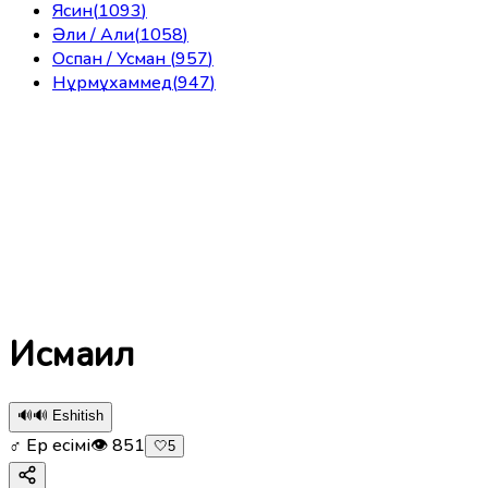
Ясин
(
1093
)
Әли / Али
(
1058
)
Оспан / Усман
(
957
)
Нұрмұхаммед
(
947
)
Исмаил
🔊
🔊 Eshitish
♂ Ер есімі
👁
851
🤍
5