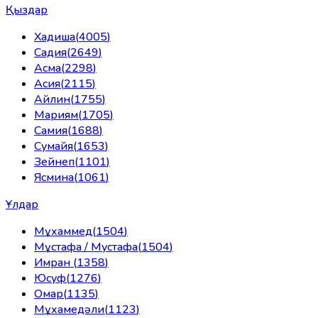
Қыздар
Хадиша
(
4005
)
Садия
(
2649
)
Асма
(
2298
)
Асия
(
2115
)
Айлин
(
1755
)
Мариям
(
1705
)
Самия
(
1688
)
Сумайя
(
1653
)
Зейнеп
(
1101
)
Ясмина
(
1061
)
Ұлдар
Мұхаммед
(
1504
)
Мұстафа / Мустафа
(
1504
)
Имран
(
1358
)
Юсуф
(
1276
)
Омар
(
1135
)
Мұхамедәли
(
1123
)