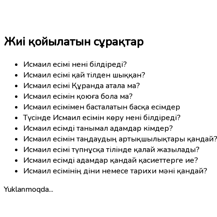
Жиі қойылатын сұрақтар
Исмаил есімі нені білдіреді?
Исмаил есімі қай тілден шыққан?
Исмаил есімі Құранда атала ма?
Исмаил есімін қоюға бола ма?
Исмаил есімімен басталатын басқа есімдер
Түсінде Исмаил есімін көру нені білдіреді?
Исмаил есімді танымал адамдар кімдер?
Исмаил есімін таңдаудың артықшылықтары қандай
Исмаил есімі түпнұсқа тілінде қалай жазылады?
Исмаил есімді адамдар қандай қасиеттерге ие?
Исмаил есімінің діни немесе тарихи мәні қандай?
Yuklanmoqda...