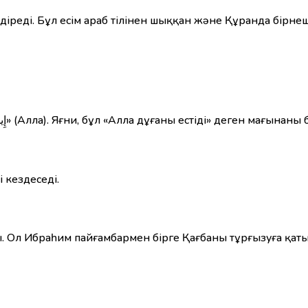
діреді. Бұл есім араб тілінен шыққан және Құранда бірн
«Исмаил» есімі екі бөліктен тұрады: «سَمِعَ» (естіді) және «إِيل» (Алла). Яғни, бұл «Алла дұғаны естіді» деген ма
 кездеседі.
Ол Ибраһим пайғамбармен бірге Қағбаны тұрғызуға қаты