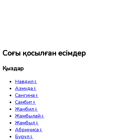
Соңғы қосылған есімдер
Қыздар
Навдил
♀
Азмуда
♀
Сангина
♀
Самбит
♀
Жанбил
♀
Жамбылай
♀
Жамбыл
♀
Абриниса
♀
Бурул
♀