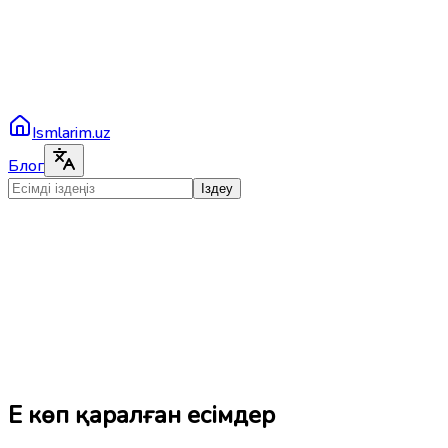
Ismlarim.uz
Блог
Іздеу
Ең көп қаралған есімдер