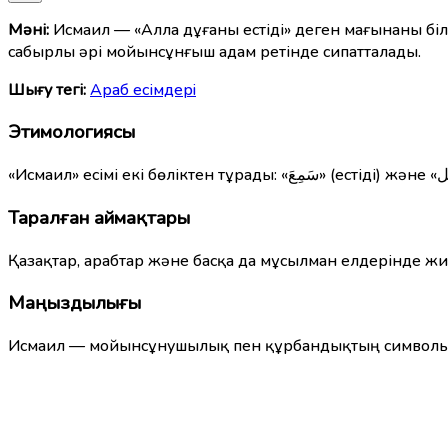
Мәні:
Исмаил — «Алла дұғаны естіді» деген мағынаны біл
сабырлы әрі мойынсұнғыш адам ретінде сипатталады.
Шығу тегі:
Араб есімдерi
Этимологиясы
Таралған аймақтары
Қазақтар, арабтар және басқа да мұсылман елдерінде жиі
Маңыздылығы
Исмаил — мойынсұнушылық пен құрбандықтың символы. 