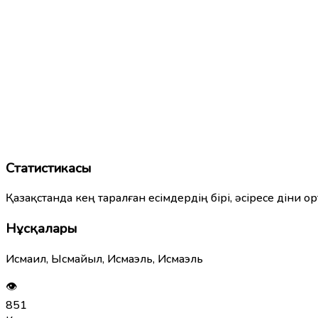
Статистикасы
Қазақстанда кең таралған есімдердің бірі, әсіресе діни 
Нұсқалары
Исмаил, Ысмайыл, Исмаэль, Исмаэль
👁
851