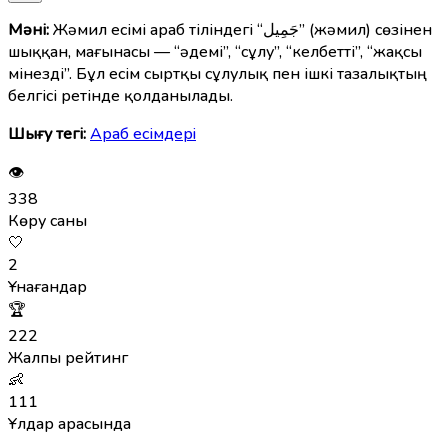
Мәні:
Жәмил есімі араб тіліндегі “جَمِيل” (жәмил) сөзінен
шыққан, мағынасы — “әдемі”, “сұлу”, “келбетті”, “жақсы
мінезді”. Бұл есім сыртқы сұлулық пен ішкі тазалықтың
белгісі ретінде қолданылады.
Шығу тегі:
Араб есімдерi
👁
338
Көру саны
🤍
2
Ұнағандар
🏆
222
Жалпы рейтинг
👶
111
Ұлдар арасында