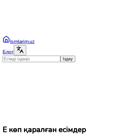
Ismlarim.uz
Блог
Іздеу
Ең көп қаралған есімдер