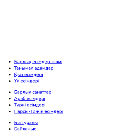
Барлық есімдер тізімі
Танымал адамдар
Қыз есімдері
Ұл есімдері
Барлық санаттар
Араб есімдерi
Түркі есімдерi
Парсы-Тәжік есімдері
Біз туралы
Байланыс