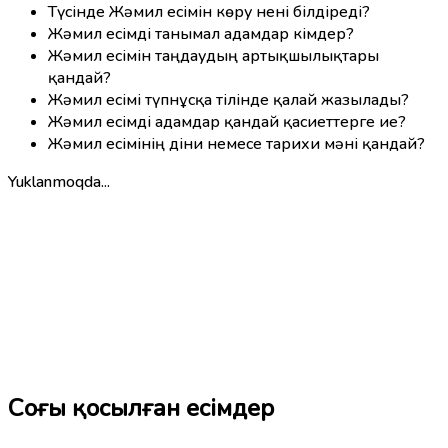
Түсінде Жәмил есімін көру нені білдіреді?
Жәмил есімді танымал адамдар кімдер?
Жәмил есімін таңдаудың артықшылықтары
қандай?
Жәмил есімі түпнұсқа тілінде қалай жазылады?
Жәмил есімді адамдар қандай қасиеттерге ие?
Жәмил есімінің діни немесе тарихи мәні қандай?
Yuklanmoqda...
Соңғы қосылған есімдер