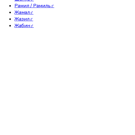
Рамил / Рамиль
♂
Жамал
♂
Жазил
♂
Жабин
♂