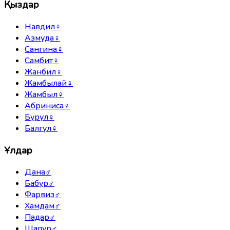
Қыздар
Навдил
♀
Азмуда
♀
Сангина
♀
Самбит
♀
Жанбил
♀
Жамбылай
♀
Жамбыл
♀
Абриниса
♀
Бурул
♀
Балгүл
♀
Ұлдар
Дана
♂
Бабур
♂
Фарвиз
♂
Хамдам
♂
Падар
♂
Шапур
♂