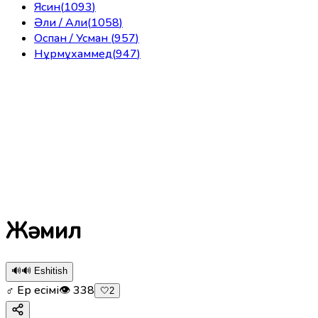
Ясин
(
1093
)
Әли / Али
(
1058
)
Оспан / Усман
(
957
)
Нұрмұхаммед
(
947
)
Жәмил
🔊
🔊 Eshitish
♂ Ер есімі
👁
338
🤍
2