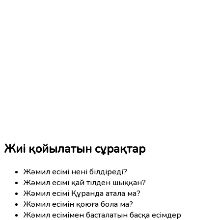
Жиі қойылатын сұрақтар
Жәмил есімі нені білдіреді?
Жәмил есімі қай тілден шыққан?
Жәмил есімі Құранда атала ма?
Жәмил есімін қоюға бола ма?
Жәмил есімімен басталатын басқа есімдер