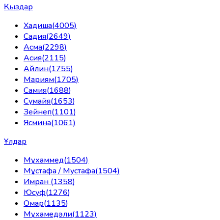
Қыздар
Хадиша
(
4005
)
Садия
(
2649
)
Асма
(
2298
)
Асия
(
2115
)
Айлин
(
1755
)
Мариям
(
1705
)
Самия
(
1688
)
Сумайя
(
1653
)
Зейнеп
(
1101
)
Ясмина
(
1061
)
Ұлдар
Мұхаммед
(
1504
)
Мұстафа / Мустафа
(
1504
)
Имран
(
1358
)
Юсуф
(
1276
)
Омар
(
1135
)
Мұхамедәли
(
1123
)