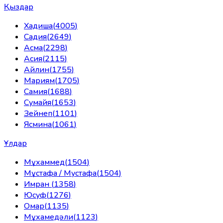
Қыздар
Хадиша
(
4005
)
Садия
(
2649
)
Асма
(
2298
)
Асия
(
2115
)
Айлин
(
1755
)
Мариям
(
1705
)
Самия
(
1688
)
Сумайя
(
1653
)
Зейнеп
(
1101
)
Ясмина
(
1061
)
Ұлдар
Мұхаммед
(
1504
)
Мұстафа / Мустафа
(
1504
)
Имран
(
1358
)
Юсуф
(
1276
)
Омар
(
1135
)
Мұхамедәли
(
1123
)