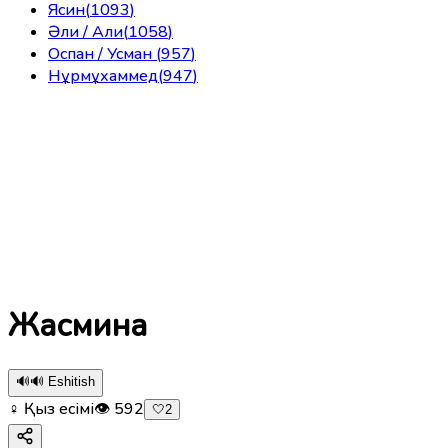
Ясин
(
1093
)
Әли / Али
(
1058
)
Оспан / Усман
(
957
)
Нұрмұхаммед
(
947
)
Жасмина
🔊
🔊 Eshitish
♀ Қыз есімі
👁
592
🤍
2