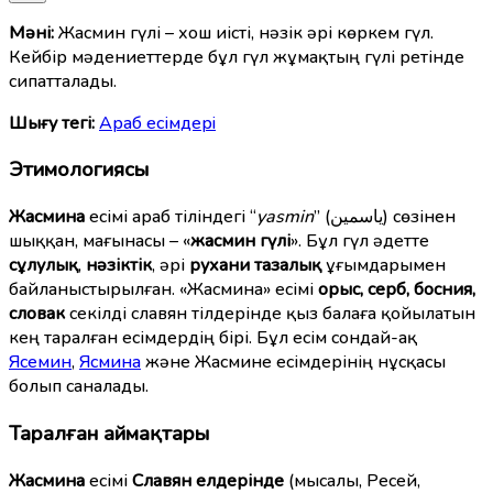
Мәні:
Жасмин гүлі – хош иісті, нәзік әрі көркем гүл.
Кейбір мәдениеттерде бұл гүл жұмақтың гүлі ретінде
сипатталады.
Шығу тегі:
Араб есімдерi
Этимологиясы
Жасмина
есімі араб тіліндегі “
yasmin
” (ياسمين) сөзінен
шыққан, мағынасы – «
жасмин гүлі
». Бұл гүл әдетте
сұлулық
,
нәзіктік
, әрі
рухани тазалық
ұғымдарымен
байланыстырылған. «Жасмина» есімі
орыc, серб, босния,
словак
секілді славян тілдерінде қыз балаға қойылатын
кең таралған есімдердің бірі. Бұл есім сондай-ақ
Ясемин
,
Ясмина
және Жасмине есімдерінің нұсқасы
болып саналады.
Таралған аймақтары
Жасмина
есімі
Славян елдерінде
(мысалы, Ресей,