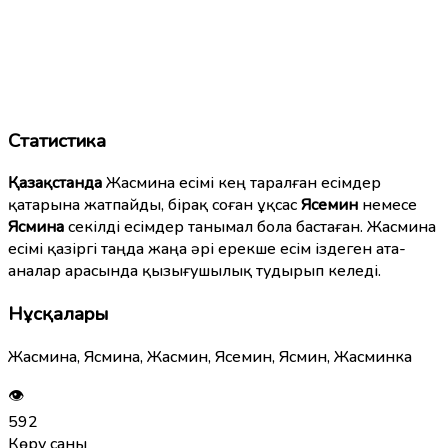
Статистика
Қазақстанда
Жасмина есімі кең таралған есімдер
қатарына жатпайды, бірақ соған ұқсас
Ясемин
немесе
Ясмина
секілді есімдер танымал бола бастаған. Жасмина
есімі қазіргі таңда жаңа әрі ерекше есім іздеген ата-
аналар арасында қызығушылық тудырып келеді.
Нұсқалары
Жасмина, Ясмина, Жасмин, Ясемин, Ясмин, Жасминка
👁
592
Көру саны