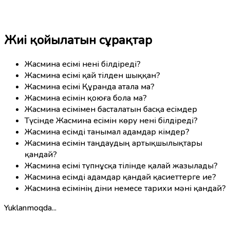
Жиі қойылатын сұрақтар
Жасмина есімі нені білдіреді?
Жасмина есімі қай тілден шыққан?
Жасмина есімі Құранда атала ма?
Жасмина есімін қоюға бола ма?
Жасмина есімімен басталатын басқа есімдер
Түсінде Жасмина есімін көру нені білдіреді?
Жасмина есімді танымал адамдар кімдер?
Жасмина есімін таңдаудың артықшылықтары
қандай?
Жасмина есімі түпнұсқа тілінде қалай жазылады?
Жасмина есімді адамдар қандай қасиеттерге ие?
Жасмина есімінің діни немесе тарихи мәні қандай?
Yuklanmoqda...