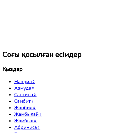
Соңғы қосылған есімдер
Қыздар
Навдил
♀
Азмуда
♀
Сангина
♀
Самбит
♀
Жанбил
♀
Жамбылай
♀
Жамбыл
♀
Абриниса
♀