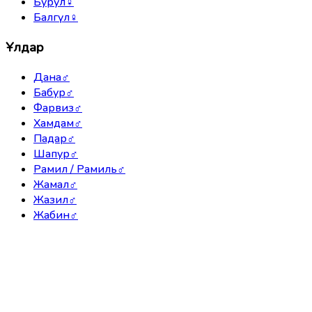
Бурул
♀
Балгүл
♀
Ұлдар
Дана
♂
Бабур
♂
Фарвиз
♂
Хамдам
♂
Падар
♂
Шапур
♂
Рамил / Рамиль
♂
Жамал
♂
Жазил
♂
Жабин
♂