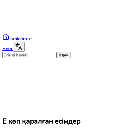
Ismlarim.uz
Блог
Іздеу
Ең көп қаралған есімдер