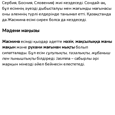
Сербия, Босния, Словения) жиі кездеседі. Сондай-ақ,
бұл есімнің әуезді дыбысталуы мен жағымды мағынасы
оны әлемнің түрлі елдерінде танымал етті. Қазақстанда
да Жасмина есімі сирек болса да кездеседі.
Мәдени маңызы
Жасмина
есімді қыздар әдетте
нәзік
,
жақсылыққа жаны
жақын
және
рухани жағынан мықты
болып
сипатталады. Бұл есім
сұлулықты
,
тазалықты
,
жұбаныш
пен тыныштықты
білдіреді. Jasmina – сабырлы әрі
жарқын мінезді әйел бейнесін елестетеді.