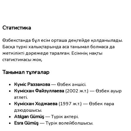
Статистика
Өзбекстанда бұл есім орташа деңгейде қолданылады.
Басқа түркі халықтарында аса танымал болмаса да
жеткілікті дәрежеде таралған. Есімнің нақты
статистикасы жоқ.
Танымал тұлғалар
Күміс Раззакова
— Өзбек әншісі.
Күмісхан Файзуллаева
(2002 ж.т.) — Өзбек ауыр
атлеті.
Күмісхан Ходжаева
(1997 ж.т.) — Өзбек пара
дзюдошысы.
Atılgan Gümüş
— Түрік актері.
Esra Gümüş
— Түрік волейболшысы.