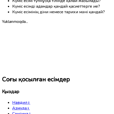
Күміс есімі түпнұсқа тілінде қалай жазылады?
Күміс есімді адамдар қандай қасиеттерге ие?
Күміс есімінің діни немесе тарихи мәні қандай?
Yuklanmoqda...
Соңғы қосылған есімдер
Қыздар
Навдил
♀
Азмуда
♀
Сангина
♀