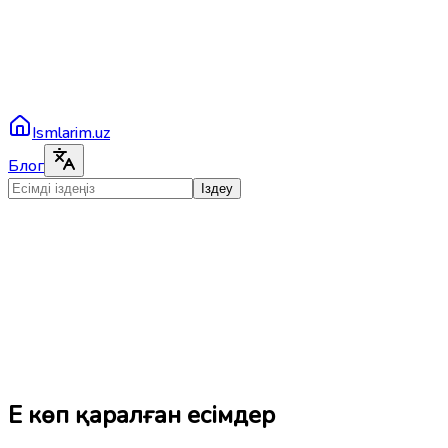
Ismlarim.uz
Блог
Іздеу
Ең көп қаралған есімдер