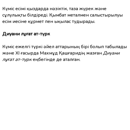
Күміс есімі қыздарда нәзіктік, таза жүрек және
сұлулықты білдіреді. Қымбат металмен салыстырылуы
есім иесіне құрмет пен ықылас тудырады.
Диуани лұғат ат-түрк
Күміс ежелгі түркі әйел аттарының бірі болып табылады
және XI ғасырда Махмұд Қашғаридің жазған
Диуани
лұғат ат-түрк
еңбегінде де аталған.