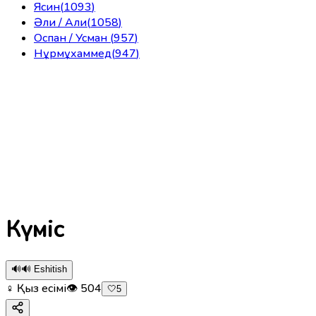
Ясин
(
1093
)
Әли / Али
(
1058
)
Оспан / Усман
(
957
)
Нұрмұхаммед
(
947
)
Күміс
🔊
🔊 Eshitish
♀ Қыз есімі
👁
504
🤍
5