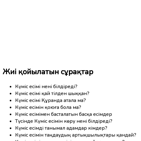
Жиі қойылатын сұрақтар
Күміс есімі нені білдіреді?
Күміс есімі қай тілден шыққан?
Күміс есімі Құранда атала ма?
Күміс есімін қоюға бола ма?
Күміс есімімен басталатын басқа есімдер
Түсінде Күміс есімін көру нені білдіреді?
Күміс есімді танымал адамдар кімдер?
Күміс есімін таңдаудың артықшылықтары қандай?