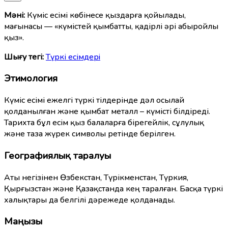
Мәні:
Күміс есімі көбінесе қыздарға қойылады,
мағынасы — «күмістей қымбатты, қадірлі әрі абыройлы
қыз».
Шығу тегі:
Түркі есімдерi
Этимология
Күміс есімі ежелгі түркі тілдерінде дәл осылай
қолданылған және қымбат металл – күмісті білдіреді.
Тарихта бұл есім қыз балаларға бірегейлік, сұлулық
және таза жүрек символы ретінде берілген.
Географиялық таралуы
Аты негізінен Өзбекстан, Түрікменстан, Түркия,
Қырғызстан және Қазақстанда кең таралған. Басқа түркі
халықтары да белгілі дәрежеде қолданады.
Маңызы