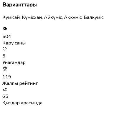
Варианттары
Күмісай, Күмісхан, Айкүміс, Ақкүміс, Балкүміс
👁
504
Көру саны
🤍
5
Ұнағандар
🏆
119
Жалпы рейтинг
👶
65
Қыздар арасында