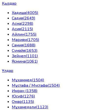
Қыздар
Хадиша
(
4005
)
Садия
(
2649
)
Асма
(
2298
)
Асия
(
2115
)
Айлин
(
1755
)
Мариям
(
1705
)
Самия
(
1688
)
Сумайя
(
1653
)
Зейнеп
(
1101
)
Ясмина
(
1061
)
Ұлдар
Мұхаммед
(
1504
)
Мұстафа / Мустафа
(
1504
)
Имран
(
1358
)
Юсуф
(
1276
)
Омар
(
1135
)
Мұхамедәли
(
1123
)