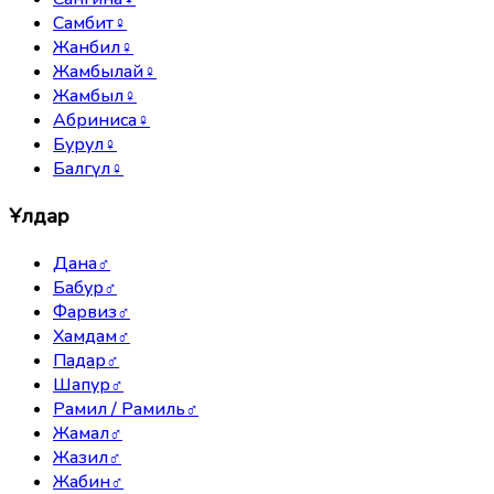
Самбит
♀
Жанбил
♀
Жамбылай
♀
Жамбыл
♀
Абриниса
♀
Бурул
♀
Балгүл
♀
Ұлдар
Дана
♂
Бабур
♂
Фарвиз
♂
Хамдам
♂
Падар
♂
Шапур
♂
Рамил / Рамиль
♂
Жамал
♂
Жазил
♂
Жабин
♂