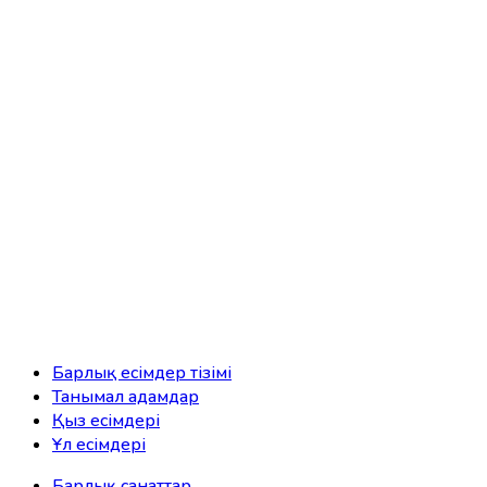
Барлық есімдер тізімі
Танымал адамдар
Қыз есімдері
Ұл есімдері
Барлық санаттар