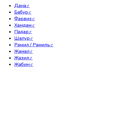
Дана
♂
Бабур
♂
Фарвиз
♂
Хамдам
♂
Падар
♂
Шапур
♂
Рамил / Рамиль
♂
Жамал
♂
Жазил
♂
Жабин
♂