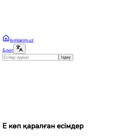
Ismlarim.uz
Блог
Іздеу
Ең көп қаралған есімдер