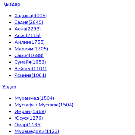
Қыздар
Хадиша
(
4005
)
Садия
(
2649
)
Асма
(
2298
)
Асия
(
2115
)
Айлин
(
1755
)
Мариям
(
1705
)
Самия
(
1688
)
Сумайя
(
1653
)
Зейнеп
(
1101
)
Ясмина
(
1061
)
Ұлдар
Мұхаммед
(
1504
)
Мұстафа / Мустафа
(
1504
)
Имран
(
1358
)
Юсуф
(
1276
)
Омар
(
1135
)
Мұхамедәли
(
1123
)