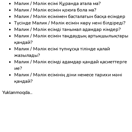
Малик / Мәлік есімі Құранда атала ма?
Малик / Мәлік есімін қоюға бола ма?
Малик / Мәлік есімімен басталатын басқа есімдер
Түсінде Малик / Мәлік есімін көру нені білдіреді?
Малик / Мәлік есімді танымал адамдар кімдер?
Малик / Мәлік есімін таңдаудың артықшылықтары
қандай?
Малик / Мәлік есімі түпнұсқа тілінде қалай
жазылады?
Малик / Мәлік есімді адамдар қандай қасиеттерге
ие?
Малик / Мәлік есімінің діни немесе тарихи мәні
қандай?
Yuklanmoqda...