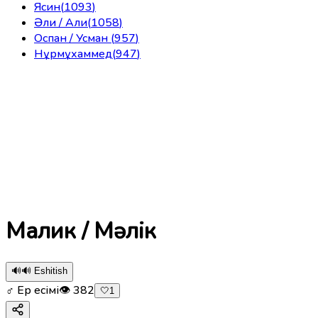
Ясин
(
1093
)
Әли / Али
(
1058
)
Оспан / Усман
(
957
)
Нұрмұхаммед
(
947
)
Малик / Мәлік
🔊
🔊 Eshitish
♂ Ер есімі
👁
382
🤍
1