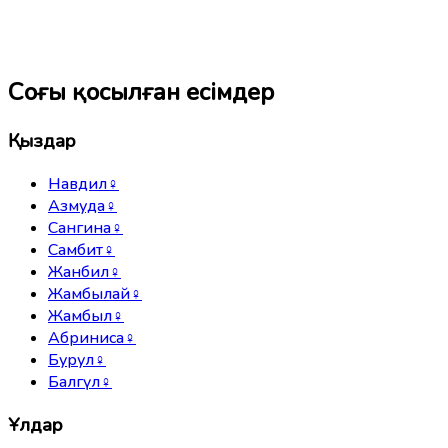
Соңғы қосылған есімдер
Қыздар
Навдил
♀
Азмуда
♀
Сангина
♀
Самбит
♀
Жанбил
♀
Жамбылай
♀
Жамбыл
♀
Абриниса
♀
Бурул
♀
Балгүл
♀
Ұлдар