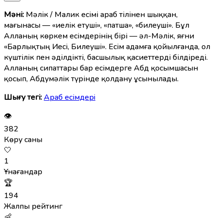
Мәні:
Мәлік / Малик есімі араб тілінен шыққан,
мағынасы — «иелік етуші», «патша», «билеуші». Бұл
Алланың көркем есімдерінің бірі — әл-Мәлік, яғни
«Барлықтың Иесі, Билеуші». Есім адамға қойылғанда, ол
күштілік пен әділдікті, басшылық қасиеттерді білдіреді.
Алланың сипаттары бар есімдерге Абд қосымшасын
қосып, Абдумәлік түрінде қолдану ұсынылады.
Шығу тегі:
Араб есімдерi
👁
382
Көру саны
🤍
1
Ұнағандар
🏆
194
Жалпы рейтинг
👶