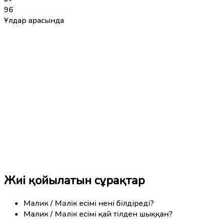
96
Ұлдар арасында
Жиі қойылатын сұрақтар
Малик / Мәлік есімі нені білдіреді?
Малик / Мәлік есімі қай тілден шыққан?