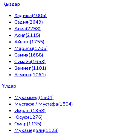
Қыздар
Хадиша
(
4005
)
Садия
(
2649
)
Асма
(
2298
)
Асия
(
2115
)
Айлин
(
1755
)
Мариям
(
1705
)
Самия
(
1688
)
Сумайя
(
1653
)
Зейнеп
(
1101
)
Ясмина
(
1061
)
Ұлдар
Мұхаммед
(
1504
)
Мұстафа / Мустафа
(
1504
)
Имран
(
1358
)
Юсуф
(
1276
)
Омар
(
1135
)
Мұхамедәли
(
1123
)