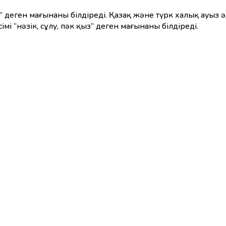
ік” деген мағынаны білдіреді. Қазақ және түрк халық ауыз 
мі “нәзік, сұлу, пәк қыз” деген мағынаны білдіреді.