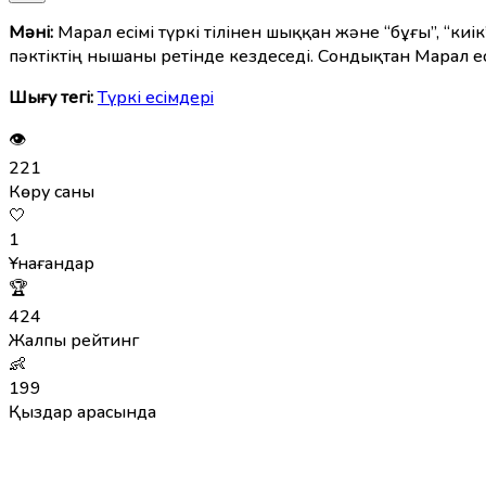
Мәні:
Марал есімі түркі тілінен шыққан және “бұғы”, “ки
пәктіктің нышаны ретінде кездеседі. Сондықтан Марал есі
Шығу тегі:
Түркі есімдерi
👁
221
Көру саны
🤍
1
Ұнағандар
🏆
424
Жалпы рейтинг
👶
199
Қыздар арасында