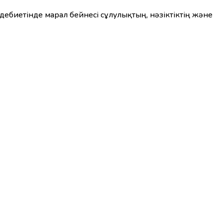
әдебиетінде марал бейнесі сұлулықтың, нәзіктіктің және