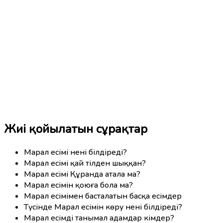
Жиі қойылатын сұрақтар
Марал есімі нені білдіреді?
Марал есімі қай тілден шыққан?
Марал есімі Құранда атала ма?
Марал есімін қоюға бола ма?
Марал есімімен басталатын басқа есімдер
Түсінде Марал есімін көру нені білдіреді?
Марал есімді танымал адамдар кімдер?