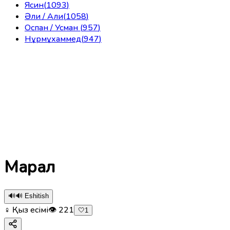
Ясин
(
1093
)
Әли / Али
(
1058
)
Оспан / Усман
(
957
)
Нұрмұхаммед
(
947
)
Марал
🔊
🔊 Eshitish
♀ Қыз есімі
👁
221
🤍
1