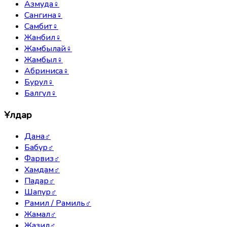
Азмуда
♀
Сангина
♀
Самбит
♀
Жанбил
♀
Жамбылай
♀
Жамбыл
♀
Абриниса
♀
Бурул
♀
Балгүл
♀
Ұлдар
Дана
♂
Бабур
♂
Фарвиз
♂
Хамдам
♂
Падар
♂
Шапур
♂
Рамил / Рамиль
♂
Жамал
♂
Жазил
♂