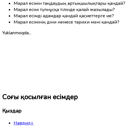
Марал есімін таңдаудың артықшылықтары қандай?
Марал есімі түпнұсқа тілінде қалай жазылады?
Марал есімді адамдар қандай қасиеттерге ие?
Марал есімінің діни немесе тарихи мәні қандай?
Yuklanmoqda...
Соңғы қосылған есімдер
Қыздар
Навдил
♀