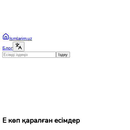
Ismlarim.uz
Блог
Іздеу
Ең көп қаралған есімдер