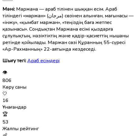
Мәні:
Маржана — араб тілінен шыққан есім. Араб
тіліндегі «маржан» (مرجان) сөзінен алынған, мағынасы —
«інжу», «қымбат маржан», «теңіздің баға жетпес
қазынасы». Сондықтан Маржана есімі қыздарға
сұлулықтың, нәзіктіктің және қадір-қасиеттің нышаны
ретінде қойылады. Маржан сөзі Құранның 55-сүресі
«Ар-Рахманның» 22-аятында кездеседі.
Шығу тегі:
Араб есімдерi
👁
806
Көру саны
🤍
16
Ұнағандар
🏆
53
Жалпы рейтинг
👶