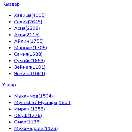
Қыздар
Хадиша
(
4005
)
Садия
(
2649
)
Асма
(
2298
)
Асия
(
2115
)
Айлин
(
1755
)
Мариям
(
1705
)
Самия
(
1688
)
Сумайя
(
1653
)
Зейнеп
(
1101
)
Ясмина
(
1061
)
Ұлдар
Мұхаммед
(
1504
)
Мұстафа / Мустафа
(
1504
)
Имран
(
1358
)
Юсуф
(
1276
)
Омар
(
1135
)
Мұхамедәли
(
1123
)