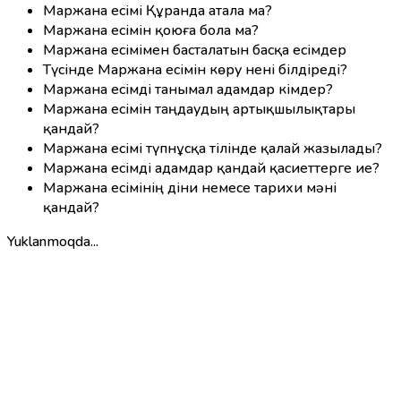
Маржана есімі Құранда атала ма?
Маржана есімін қоюға бола ма?
Маржана есімімен басталатын басқа есімдер
Түсінде Маржана есімін көру нені білдіреді?
Маржана есімді танымал адамдар кімдер?
Маржана есімін таңдаудың артықшылықтары
қандай?
Маржана есімі түпнұсқа тілінде қалай жазылады?
Маржана есімді адамдар қандай қасиеттерге ие?
Маржана есімінің діни немесе тарихи мәні
қандай?
Yuklanmoqda...