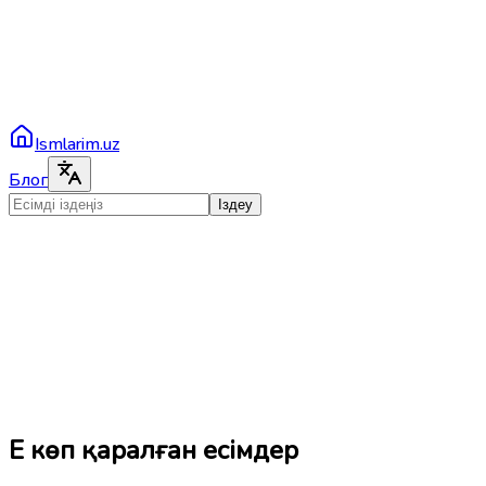
Ismlarim.uz
Блог
Іздеу
Ең көп қаралған есімдер