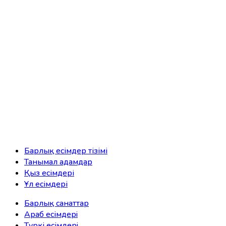
Барлық есімдер тізімі
Танымал адамдар
Қыз есімдері
Ұл есімдері
Барлық санаттар
Араб есімдерi
Түркі есімдерi