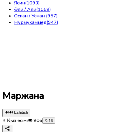
Ясин
(
1093
)
Әли / Али
(
1058
)
Оспан / Усман
(
957
)
Нұрмұхаммед
(
947
)
Маржана
🔊
🔊 Eshitish
♀ Қыз есімі
👁
806
🤍
16