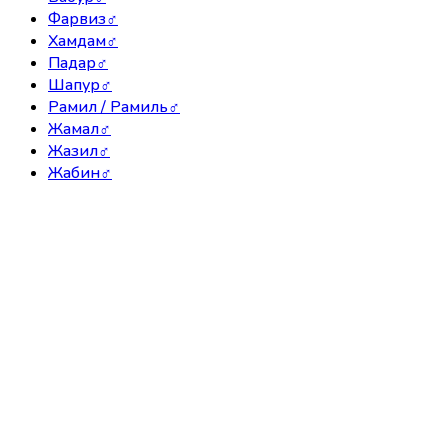
Фарвиз
♂
Хамдам
♂
Падар
♂
Шапур
♂
Рамил / Рамиль
♂
Жамал
♂
Жазил
♂
Жабин
♂