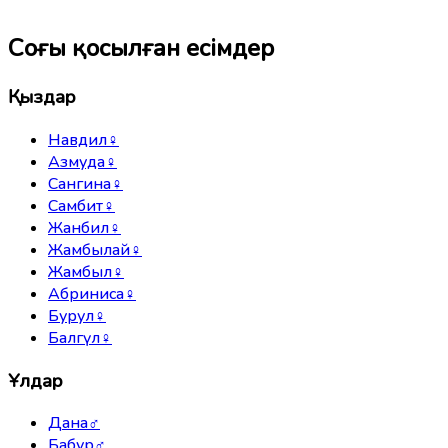
Соңғы қосылған есімдер
Қыздар
Навдил
♀
Азмуда
♀
Сангина
♀
Самбит
♀
Жанбил
♀
Жамбылай
♀
Жамбыл
♀
Абриниса
♀
Бурул
♀
Балгүл
♀
Ұлдар
Дана
♂
Бабур
♂