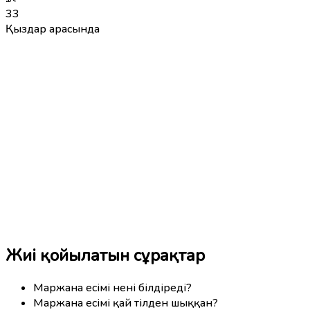
33
Қыздар арасында
Жиі қойылатын сұрақтар
Маржана есімі нені білдіреді?
Маржана есімі қай тілден шыққан?