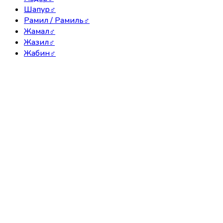
Шапур
♂
Рамил / Рамиль
♂
Жамал
♂
Жазил
♂
Жабин
♂