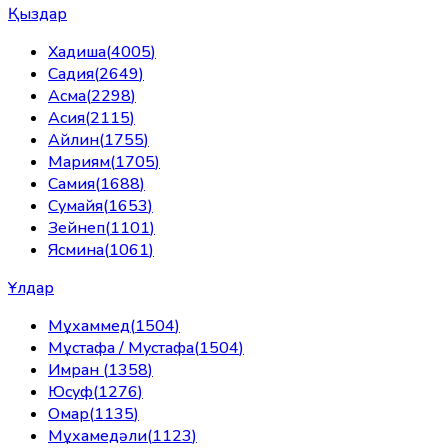
Қыздар
Хадиша
(
4005
)
Садия
(
2649
)
Асма
(
2298
)
Асия
(
2115
)
Айлин
(
1755
)
Мариям
(
1705
)
Самия
(
1688
)
Сумайя
(
1653
)
Зейнеп
(
1101
)
Ясмина
(
1061
)
Ұлдар
Мұхаммед
(
1504
)
Мұстафа / Мустафа
(
1504
)
Имран
(
1358
)
Юсуф
(
1276
)
Омар
(
1135
)
Мұхамедәли
(
1123
)