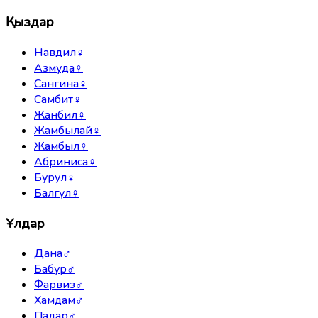
Қыздар
Навдил
♀
Азмуда
♀
Сангина
♀
Самбит
♀
Жанбил
♀
Жамбылай
♀
Жамбыл
♀
Абриниса
♀
Бурул
♀
Балгүл
♀
Ұлдар
Дана
♂
Бабур
♂
Фарвиз
♂
Хамдам
♂
Падар
♂