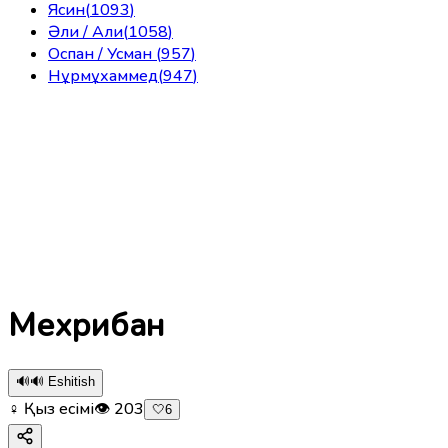
Ясин
(
1093
)
Әли / Али
(
1058
)
Оспан / Усман
(
957
)
Нұрмұхаммед
(
947
)
Мехрибан
🔊
🔊 Eshitish
♀ Қыз есімі
👁
203
🤍
6