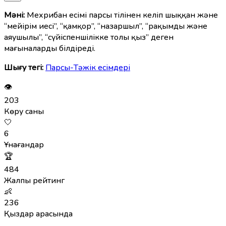
Мәні:
Мехрибан есімі парсы тілінен келіп шыққан және
“мейірім иесі”, “қамқор”, “назаршыл”, “рақымды және
аяушылы”, “сүйіспеншілікке толы қыз” деген
мағыналарды білдіреді.
Шығу тегі:
Парсы-Тәжік есімдері
👁
203
Көру саны
🤍
6
Ұнағандар
🏆
484
Жалпы рейтинг
👶
236
Қыздар арасында