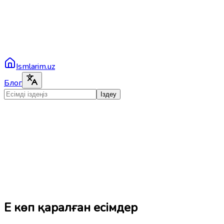
Ismlarim.uz
Блог
Іздеу
Ең көп қаралған есімдер