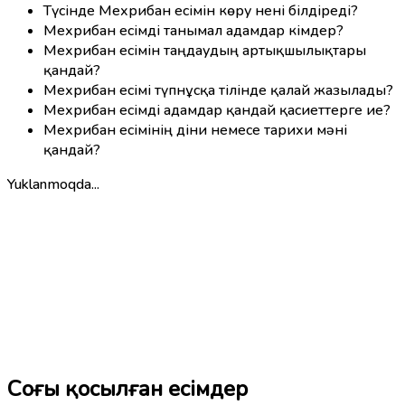
Түсінде Мехрибан есімін көру нені білдіреді?
Мехрибан есімді танымал адамдар кімдер?
Мехрибан есімін таңдаудың артықшылықтары
қандай?
Мехрибан есімі түпнұсқа тілінде қалай жазылады?
Мехрибан есімді адамдар қандай қасиеттерге ие?
Мехрибан есімінің діни немесе тарихи мәні
қандай?
Yuklanmoqda...
Соңғы қосылған есімдер