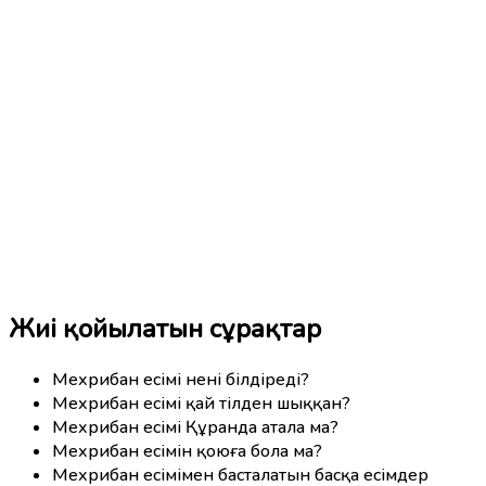
Жиі қойылатын сұрақтар
Мехрибан есімі нені білдіреді?
Мехрибан есімі қай тілден шыққан?
Мехрибан есімі Құранда атала ма?
Мехрибан есімін қоюға бола ма?
Мехрибан есімімен басталатын басқа есімдер