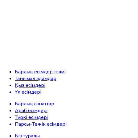
Барлық есімдер тізімі
Танымал адамдар
Қыз есімдері
Ұл есімдері
Барлық санаттар
Араб есімдерi
Түркі есімдерi
Парсы-Тәжік есімдері
Біз туралы