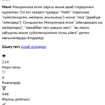
Мәні:
Мехриниса есімі парсы және араб тілдерінен
құралған. Ол екі сөзден тұрады: “mehr” (парсыша
“сүйіспеншілік, мейірім, жылылық”) және “nisa” (арабша
“әйелдер”). Сондықтан Мехриниса есімі “әйелдердің ең
мейірімдісі”, “махаббат пен рақым иесі”, “ақ көңіл,
сабырлы және сүйіспеншілікке толы әйел” деген
мағыналарды білдіреді.
Шығу тегі:
Араб есімдерi
👁
214
Көру саны
🤍
4
Ұнағандар
🏆
446
Жалпы рейтинг
👶