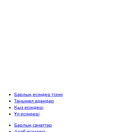
Барлық есімдер тізімі
Танымал адамдар
Қыз есімдері
Ұл есімдері
Барлық санаттар
Араб есімдерi