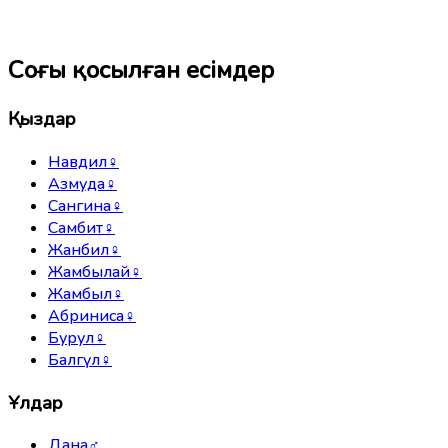
Соңғы қосылған есімдер
Қыздар
Навдил
♀
Азмуда
♀
Сангина
♀
Самбит
♀
Жанбил
♀
Жамбылай
♀
Жамбыл
♀
Абриниса
♀
Бурул
♀
Балгүл
♀
Ұлдар
Дана
♂