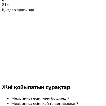
214
Қыздар арасында
Жиі қойылатын сұрақтар
Мехриниса есімі нені білдіреді?
Мехриниса есімі қай тілден шыққан?