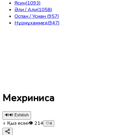
Ясин
(
1093
)
Әли / Али
(
1058
)
Оспан / Усман
(
957
)
Нұрмұхаммед
(
947
)
Мехриниса
🔊
🔊 Eshitish
♀ Қыз есімі
👁
214
🤍
4