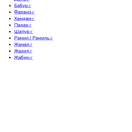
Бабур
♂
Фарвиз
♂
Хамдам
♂
Падар
♂
Шапур
♂
Рамил / Рамиль
♂
Жамал
♂
Жазил
♂
Жабин
♂