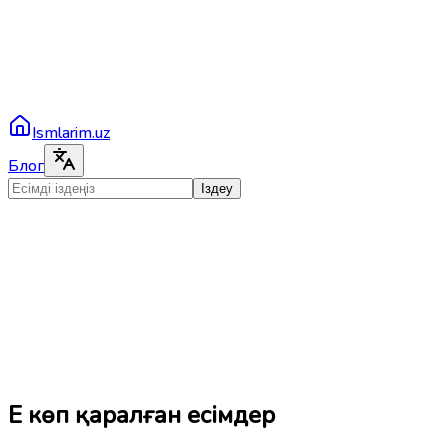
Ismlarim.uz
Блог
Іздеу
Ең көп қаралған есімдер