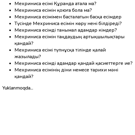
Мехриниса есімі Құранда атала ма?
Мехриниса есімін қоюға бола ма?
Мехриниса есімімен басталатын басқа есімдер
Түсінде Мехриниса есімін көру нені білдіреді?
Мехриниса есімді танымал адамдар кімдер?
Мехриниса есімін таңдаудың артықшылықтары
қандай?
Мехриниса есімі түпнұсқа тілінде қалай
жазылады?
Мехриниса есімді адамдар қандай қасиеттерге ие?
Мехриниса есімінің діни немесе тарихи мәні
қандай?
Yuklanmoqda...