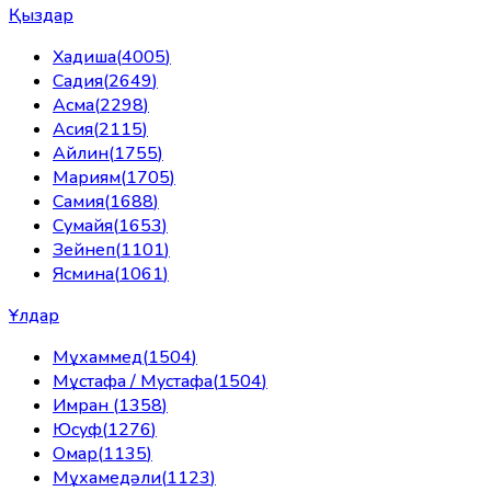
Қыздар
Хадиша
(
4005
)
Садия
(
2649
)
Асма
(
2298
)
Асия
(
2115
)
Айлин
(
1755
)
Мариям
(
1705
)
Самия
(
1688
)
Сумайя
(
1653
)
Зейнеп
(
1101
)
Ясмина
(
1061
)
Ұлдар
Мұхаммед
(
1504
)
Мұстафа / Мустафа
(
1504
)
Имран
(
1358
)
Юсуф
(
1276
)
Омар
(
1135
)
Мұхамедәли
(
1123
)