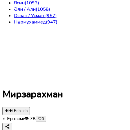
Ясин
(
1093
)
Әли / Али
(
1058
)
Оспан / Усман
(
957
)
Нұрмұхаммед
(
947
)
Мирзарахман
🔊
🔊 Eshitish
♂ Ер есімі
👁
78
🤍
0