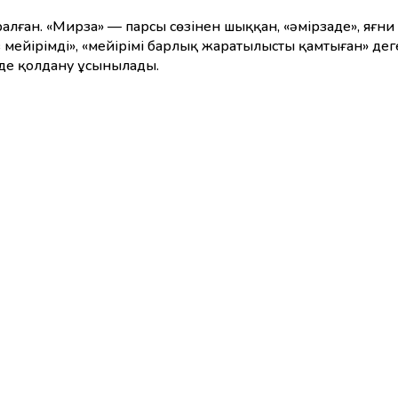
лған. «Мирза» — парсы сөзінен шыққан, «әмірзаде», яғни 
 мейірімді», «мейірімі барлық жаратылысты қамтыған» деге
нде қолдану ұсынылады.