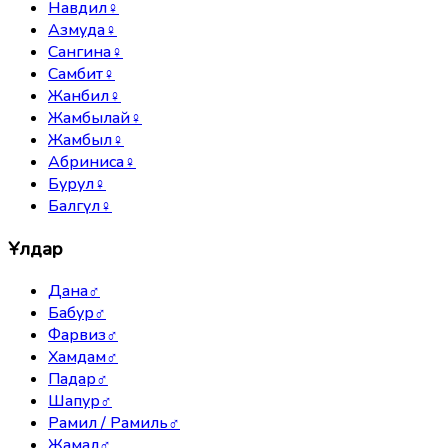
Навдил
♀
Азмуда
♀
Сангина
♀
Самбит
♀
Жанбил
♀
Жамбылай
♀
Жамбыл
♀
Абриниса
♀
Бурул
♀
Балгүл
♀
Ұлдар
Дана
♂
Бабур
♂
Фарвиз
♂
Хамдам
♂
Падар
♂
Шапур
♂
Рамил / Рамиль
♂
Жамал
♂