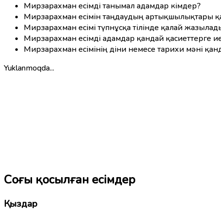
Мирзарахман есімді танымал адамдар кімдер?
Мирзарахман есімін таңдаудың артықшылықтары қ
Мирзарахман есімі түпнұсқа тілінде қалай жазылад
Мирзарахман есімді адамдар қандай қасиеттерге и
Мирзарахман есімінің діни немесе тарихи мәні қан
Yuklanmoqda...
Соңғы қосылған есімдер
Қыздар