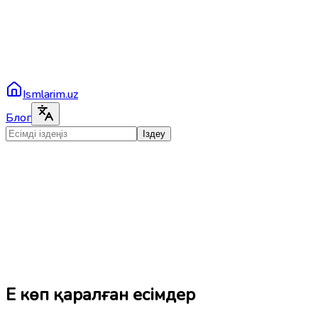
Ismlarim.uz
Блог
Іздеу
Ең көп қаралған есімдер