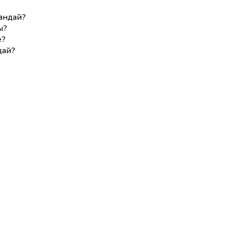
андай?
ы?
е?
дай?