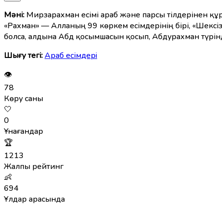
Мәні:
Мирзарахман есімі араб және парсы тілдерінен құра
«Рахман» — Алланың 99 көркем есімдерінің бірі, «Шексіз
болса, алдына Абд қосымшасын қосып, Абдурахман түрі
Шығу тегі:
Араб есімдерi
👁
78
Көру саны
🤍
0
Ұнағандар
🏆
1213
Жалпы рейтинг
👶
694
Ұлдар арасында