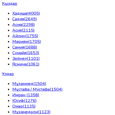
Қыздар
Хадиша
(
4005
)
Садия
(
2649
)
Асма
(
2298
)
Асия
(
2115
)
Айлин
(
1755
)
Мариям
(
1705
)
Самия
(
1688
)
Сумайя
(
1653
)
Зейнеп
(
1101
)
Ясмина
(
1061
)
Ұлдар
Мұхаммед
(
1504
)
Мұстафа / Мустафа
(
1504
)
Имран
(
1358
)
Юсуф
(
1276
)
Омар
(
1135
)
Мұхамедәли
(
1123
)