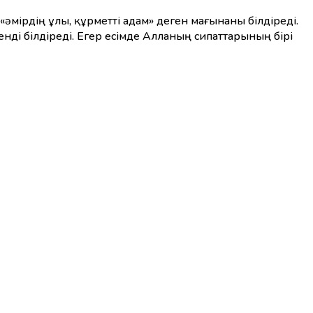
«әмірдің ұлы, құрметті адам» деген мағынаны білдіреді.
нді білдіреді. Егер есімде Алланың сипаттарының бірі