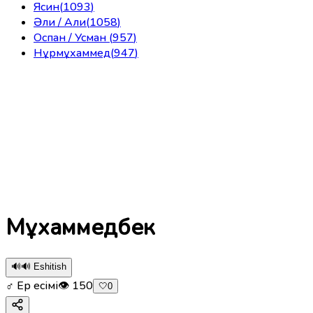
Ясин
(
1093
)
Әли / Али
(
1058
)
Оспан / Усман
(
957
)
Нұрмұхаммед
(
947
)
Мұхаммедбек
🔊
🔊 Eshitish
♂ Ер есімі
👁
150
🤍
0