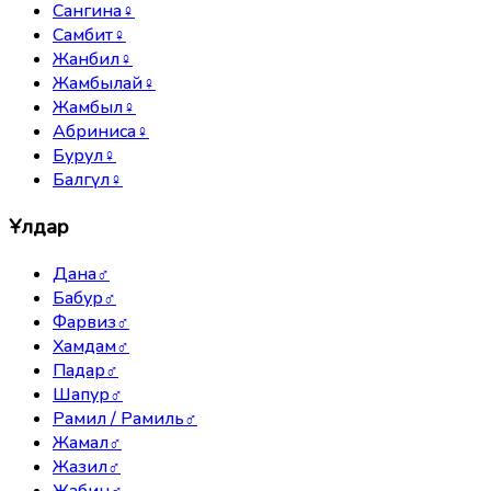
Сангина
♀
Самбит
♀
Жанбил
♀
Жамбылай
♀
Жамбыл
♀
Абриниса
♀
Бурул
♀
Балгүл
♀
Ұлдар
Дана
♂
Бабур
♂
Фарвиз
♂
Хамдам
♂
Падар
♂
Шапур
♂
Рамил / Рамиль
♂
Жамал
♂
Жазил
♂
Жабин
♂