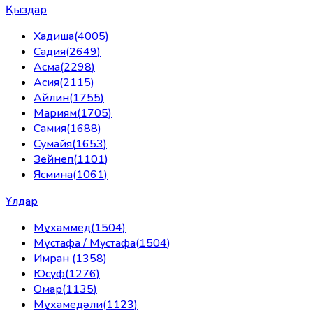
Қыздар
Хадиша
(
4005
)
Садия
(
2649
)
Асма
(
2298
)
Асия
(
2115
)
Айлин
(
1755
)
Мариям
(
1705
)
Самия
(
1688
)
Сумайя
(
1653
)
Зейнеп
(
1101
)
Ясмина
(
1061
)
Ұлдар
Мұхаммед
(
1504
)
Мұстафа / Мустафа
(
1504
)
Имран
(
1358
)
Юсуф
(
1276
)
Омар
(
1135
)
Мұхамедәли
(
1123
)