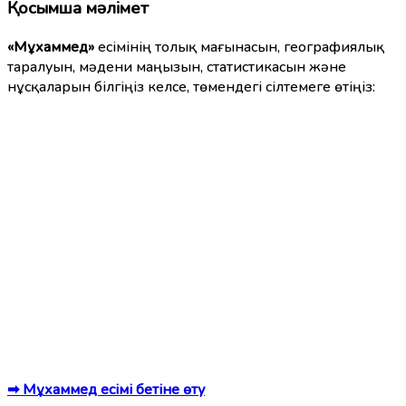
Қосымша мәлімет
«Мұхаммед»
есімінің толық мағынасын, географиялық
таралуын, мәдени маңызын, статистикасын және
нұсқаларын білгіңіз келсе, төмендегі сілтемеге өтіңіз:
➡ Мұхаммед есімі бетіне өту