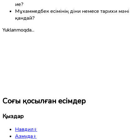
ие?
Мұхаммедбек есімінің діни немесе тарихи мәні
қандай?
Yuklanmoqda...
Соңғы қосылған есімдер
Қыздар
Навдил
♀
Азмуда
♀