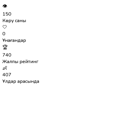
👁
150
Көру саны
🤍
0
Ұнағандар
🏆
740
Жалпы рейтинг
👶
407
Ұлдар арасында