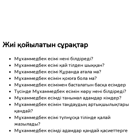
Жиі қойылатын сұрақтар
Мұхаммедбек есімі нені білдіреді?
Мұхаммедбек есімі қай тілден шыққан?
Мұхаммедбек есімі Құранда атала ма?
Мұхаммедбек есімін қоюға бола ма?
Мұхаммедбек есімімен басталатын басқа есімдер
Түсінде Мұхаммедбек есімін көру нені білдіреді?
Мұхаммедбек есімді танымал адамдар кімдер?
Мұхаммедбек есімін таңдаудың артықшылықтары
қандай?
Мұхаммедбек есімі түпнұсқа тілінде қалай
жазылады?
Мұхаммедбек есімді адамдар қандай қасиеттерге