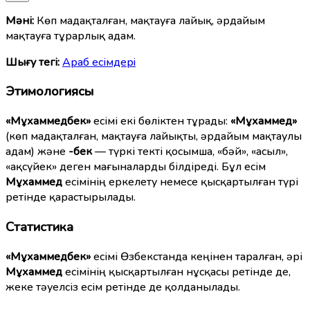
Мәні:
Көп мадақталған, мақтауға лайық, әрдайым
мақтауға тұрарлық адам.
Шығу тегі:
Араб есімдерi
Этимологиясы
«Мұхаммедбек»
есімі екі бөліктен тұрады:
«Мұхаммед»
(көп мадақталған, мақтауға лайықты, әрдайым мақтаулы
адам) және
-бек
— түркі текті қосымша, «бәй», «асыл»,
«ақсүйек» деген мағыналарды білдіреді. Бұл есім
Мұхаммед
есімінің еркелету немесе қысқартылған түрі
ретінде қарастырылады.
Статистика
«Мұхаммедбек»
есімі Өзбекстанда кеңінен таралған, әрі
Мұхаммед
есімінің қысқартылған нұсқасы ретінде де,
жеке тәуелсіз есім ретінде де қолданылады.