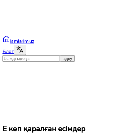
Ismlarim.uz
Блог
Іздеу
Ең көп қаралған есімдер