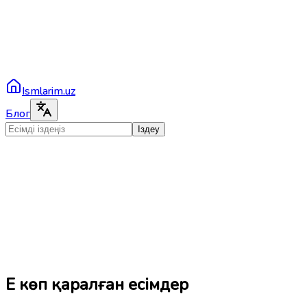
Ismlarim.uz
Блог
Іздеу
Ең көп қаралған есімдер