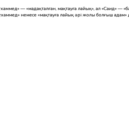
хаммед» — «мадақталған, мақтауға лайық», ал «Саид» — «ба
хаммед» немесе «мақтауға лайық әрі жолы болғыш адам» де