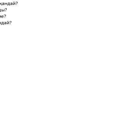
қандай?
ды?
ие?
ндай?