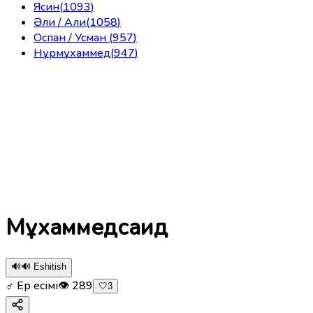
Ясин
(
1093
)
Әли / Али
(
1058
)
Оспан / Усман
(
957
)
Нұрмұхаммед
(
947
)
Мұхаммедсаид
🔊
🔊 Eshitish
♂ Ер есімі
👁
289
🤍
3