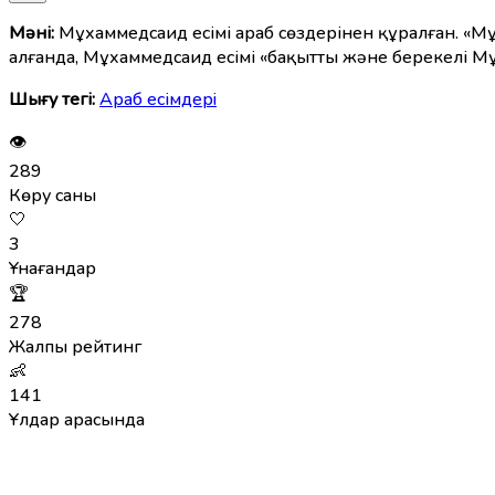
Мәні:
Мұхаммедсаид есімі араб сөздерінен құралған. «Мұ
алғанда, Мұхаммедсаид есімі «бақытты және берекелі Мұ
Шығу тегі:
Араб есімдерi
👁
289
Көру саны
🤍
3
Ұнағандар
🏆
278
Жалпы рейтинг
👶
141
Ұлдар арасында