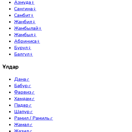
Азмуда
♀
Сангина
♀
Самбит
♀
Жанбил
♀
Жамбылай
♀
Жамбыл
♀
Абриниса
♀
Бурул
♀
Балгүл
♀
Ұлдар
Дана
♂
Бабур
♂
Фарвиз
♂
Хамдам
♂
Падар
♂
Шапур
♂
Рамил / Рамиль
♂
Жамал
♂
Жазил
♂