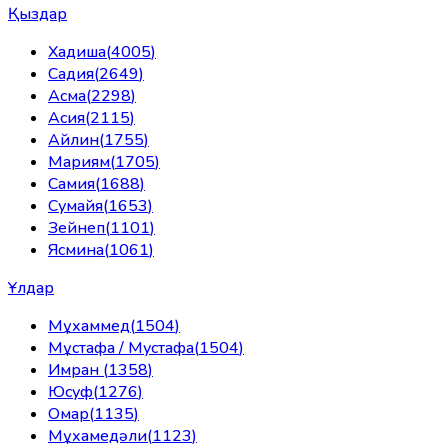
Қыздар
Хадиша
(
4005
)
Садия
(
2649
)
Асма
(
2298
)
Асия
(
2115
)
Айлин
(
1755
)
Мариям
(
1705
)
Самия
(
1688
)
Сумайя
(
1653
)
Зейнеп
(
1101
)
Ясмина
(
1061
)
Ұлдар
Мұхаммед
(
1504
)
Мұстафа / Мустафа
(
1504
)
Имран
(
1358
)
Юсуф
(
1276
)
Омар
(
1135
)
Мұхамедәли
(
1123
)