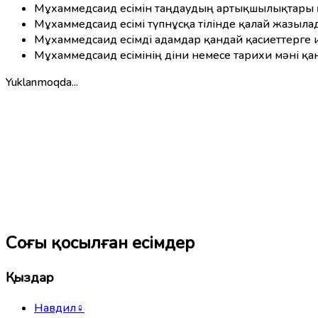
Мұхаммедсаид есімін таңдаудың артықшылықтары 
Мұхаммедсаид есімі түпнұсқа тілінде қалай жазыла
Мұхаммедсаид есімді адамдар қандай қасиеттерге 
Мұхаммедсаид есімінің діни немесе тарихи мәні қа
Yuklanmoqda...
Соңғы қосылған есімдер
Қыздар
Навдил
♀