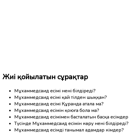
Жиі қойылатын сұрақтар
Мұхаммедсаид есімі нені білдіреді?
Мұхаммедсаид есімі қай тілден шыққан?
Мұхаммедсаид есімі Құранда атала ма?
Мұхаммедсаид есімін қоюға бола ма?
Мұхаммедсаид есімімен басталатын басқа есімдер
Түсінде Мұхаммедсаид есімін көру нені білдіреді?
Мұхаммедсаид есімді танымал адамдар кімдер?