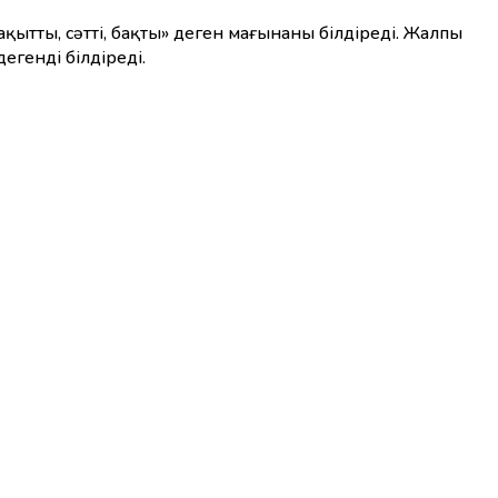
қытты, сәтті, бақты» деген мағынаны білдіреді. Жалпы
генді білдіреді.